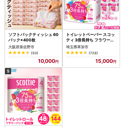
ソフトパックティッシュ 60
トイレットペーパー スコッ
パック×400枚
ティ 3倍長持ち フラワーパ
ック 4ロール×6P
大阪府泉佐野市
埼玉県草加市
(50)
(728)
10,000
15,000