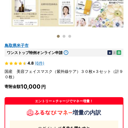
鳥取県米子市
ワンストップ特例オンライン申請
e
ま
自
4.8
(6件)
国産 美容フェイスマスク（紫外線ケア）３０枚×３セット（計９
０枚）
10,000
寄附金額
エントリー＋チャージでマネー増量！
増量の内訳