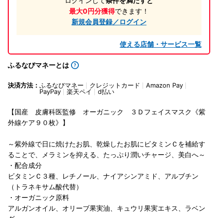
ログインして
条件を満たすと
最大0円分獲得
できます！
新規会員登録／ログイン
使える店舗・サービス一覧
ふるなびマネーとは
決済方法：
ふるなびマネー
クレジットカード
Amazon Pay
PayPay
楽天ペイ
d払い
【国産 皮膚科医監修 オーガニック ３Ｄフェイスマスク《紫
外線ケア９０枚》】
～紫外線で日に焼けたお肌、乾燥したお肌にビタミンＣを補給す
ることで、メラミンを抑える、たっぷり潤いチャージ、美白へ～
・配合成分
ビタミンＣ３種、レチノール、ナイアシンアミド、アルブチン
（トラネキサム酸代替）
・オーガニック原料
アルガンオイル、オリーブ果実油、キュウリ果実エキス、ラベン