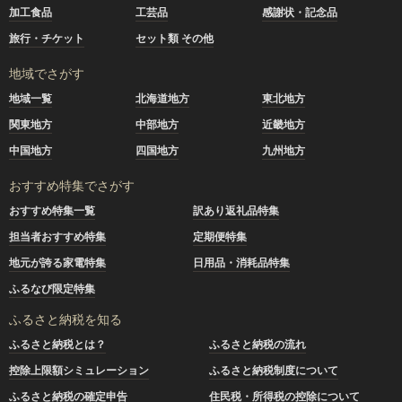
加工食品
工芸品
感謝状・記念品
旅行・チケット
セット類 その他
地域でさがす
地域一覧
北海道地方
東北地方
関東地方
中部地方
近畿地方
中国地方
四国地方
九州地方
おすすめ特集でさがす
おすすめ特集一覧
訳あり返礼品特集
担当者おすすめ特集
定期便特集
地元が誇る家電特集
日用品・消耗品特集
ふるなび限定特集
ふるさと納税を知る
ふるさと納税とは？
ふるさと納税の流れ
控除上限額シミュレーション
ふるさと納税制度について
ふるさと納税の確定申告
住民税・所得税の控除について