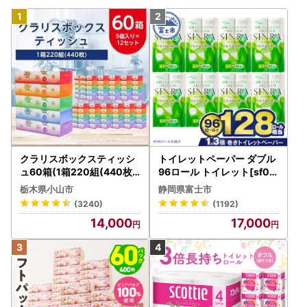
クラリスボックスティッシ
トイレットペーパー ダブル
ュ60箱(1箱220組(440枚))
96ロール トイレット[sf00
(5個入り×12セット)【配送
1-012]
栃木県小山市
静岡県富士市
不可地域：離島・沖縄県】
(3240)
(1192)
【1256759】
14,000
17,000