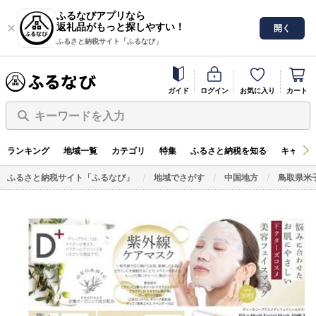
ふるなびアプリなら
返礼品がもっと探しやすい！
開く
ふるさと納税サイト「ふるなび」
ガイド
ログイン
お気に入り
カート
キーワードを入力
ランキング
地域一覧
カテゴリ
特集
ふるさと納税を知る
キャンペ
ふるさと納税サイト「ふるなび」
地域でさがす
中国地方
鳥取県米