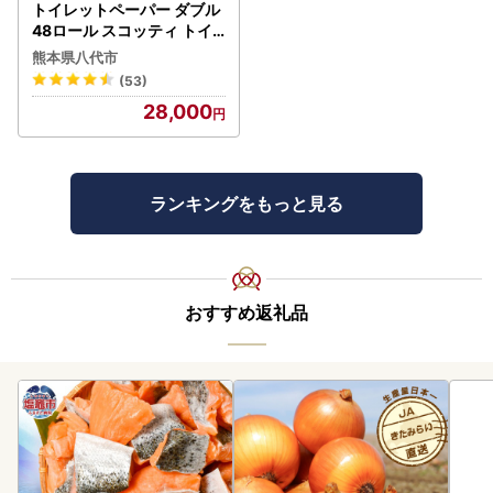
トイレットペーパー ダブル
48ロール スコッティ トイ
レット
熊本県八代市
(53)
28,000
ランキングをもっと見る
おすすめ返礼品