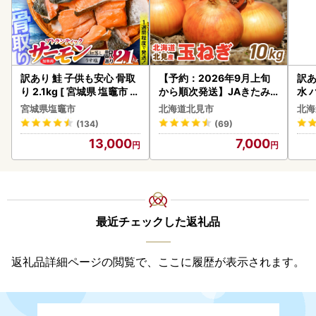
訳あり 鮭 子供も安心 骨取
【予約：2026年9月上旬
訳あ
り 2.1kg [ 宮城県 塩竈市 ]
から順次発送】JAきたみ
水 
鮭
らい産 玉ねぎ Lサイズ 10k
ク 
宮城県塩竈市
北海道北見市
北海
g ( タマネギ たまねぎ 野菜
付き
(134)
(69)
)【210-0003-2026】
海の
13,000
7,000
司 
取り
料
最近チェックした返礼品
返礼品詳細ページの閲覧で、ここに履歴が表示されます。