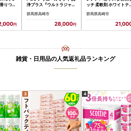
香りつめ
浄プラス『ウルトラジャン
ッチ 柔軟剤 ホワイトテ
 1335
ボサイズ つめかえ用』98
ー 詰め替え 超特大 1,28
群馬県高崎市
群馬県高崎市
0g×6個
mL×6個
2,000
28,000
21,00
雑貨・日用品の人気返礼品ランキング