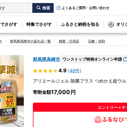
よくあるご質問・お問い合わせ
リでさがす
特集でさがす
ふるさと納税を知る
オリ
方
群馬県高崎市の返礼品一覧
雑貨・日用品
石鹸・洗剤
群馬県高崎市
ワンストップ特例オンライン申請
4.9
(48件)
アリエールジェル 除菌プラス つめかえ超ウルトラ
17,000
寄附金額
エントリー＋チ