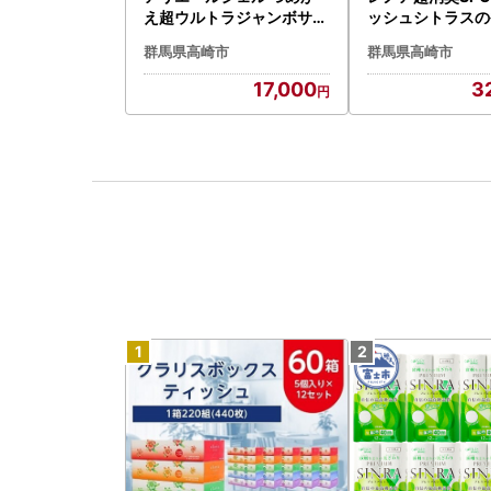
え超ウルトラジャンボサイ
ッシュシトラスの
ズ 1,720g×4個
かえ用超特大サイズ
群馬県高崎市
群馬県高崎市
mL×8個
17,000
3