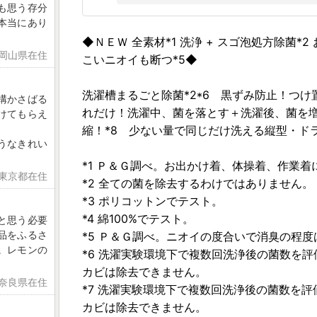
も思う存分
本当にあり
◆ＮＥＷ 全素材*1 洗浄 + スゴ泡処方除菌*2
 岡山県在住
こいニオイも断つ*5◆
洗濯槽まるごと除菌*2*6 黒ずみ防止！つけ
構かさばる
れだけ！洗濯中、菌を落とす＋洗濯後、菌を増え
けてもらえ
縮！*8 少ない量で同じだけ洗える縦型・ド
うなきれい
*1 Ｐ＆Ｇ調べ。お出かけ着、体操着、作業着
 東京都在住
*2 全ての菌を除去するわけではありません。
*3 ポリコットンでテスト。
*4 綿100%でテスト。
と思う必要
品をふるさ
*5 Ｐ＆Ｇ調べ。ニオイの度合いで消臭の程
。レモンの
*6 洗濯実験環境下で複数回洗浄後の菌数を
カビは除去できません。
 奈良県在住
*7 洗濯実験環境下で複数回洗浄後の菌数を
カビは除去できません。