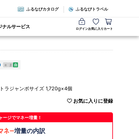
ふるなびカタログ
ふるなびトラベル
ジナルサービス
ログイン
お気に入り
カート
e
ま
自
ジャンボサイズ 1,720g×4個
お気に入りに登録
ャージでマネー増量！
増量の内訳