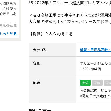
*8 2023年のアリエール超抗菌プレミアムシ
で個数もち
。普段使っ
で来年もあ
Ｐ＆Ｇ高崎工場にて生産された人気の洗濯用
大容量の詰替え用が4袋入った1ケースでお届
 東京都在住
【提供】Ｐ＆Ｇ高崎工場
もっと見る
カテゴリ
雑貨・日用品
石鹸
容量
アリエールジェル 
1,720kg×4個
配送
常温
冷蔵
冷
入金確認後、約１
※配送日の指定はで