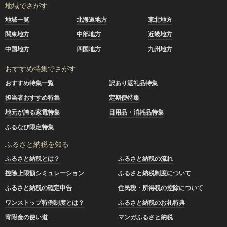
地域でさがす
地域一覧
北海道地方
東北地方
関東地方
中部地方
近畿地方
中国地方
四国地方
九州地方
おすすめ特集でさがす
おすすめ特集一覧
訳あり返礼品特集
担当者おすすめ特集
定期便特集
地元が誇る家電特集
日用品・消耗品特集
ふるなび限定特集
ふるさと納税を知る
ふるさと納税とは？
ふるさと納税の流れ
控除上限額シミュレーション
ふるさと納税制度について
ふるさと納税の確定申告
住民税・所得税の控除について
ワンストップ特例制度とは？
ふるさと納税のお礼特典
寄附金の使い道
マンガふるさと納税