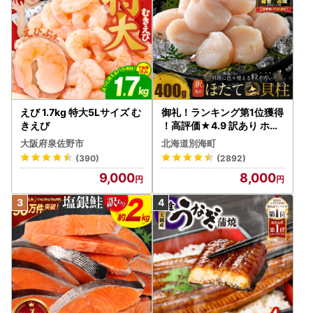
えび 1.7kg 特大5Lサイズ む
御礼！ランキング第1位獲得
きえび
！高評価★4.9 訳あり ホタ
テ 400g（ほたて 帆立 貝柱
大阪府泉佐野市
北海道別海町
冷凍 ）
(390)
(2892)
9,000
8,000