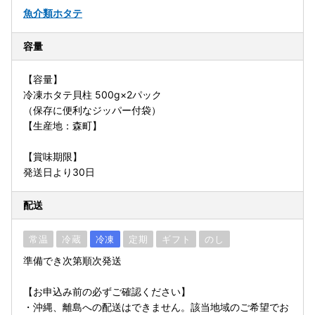
魚介類
ホタテ
容量
【容量】
冷凍ホタテ貝柱 500g×2パック
（保存に便利なジッパー付袋）
【生産地：森町】
【賞味期限】
発送日より30日
配送
常温
冷蔵
冷凍
定期
ギフト
のし
準備でき次第順次発送
【お申込み前の必ずご確認ください】
・沖縄、離島への配送はできません。該当地域のご希望でお