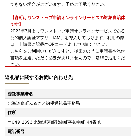
できない場合がございます。予めご了承ください。
【森町はワンストップ申請オンラインサービスの対象自治体
です】
2023年7月よりワンストップ申請オンラインサービスである
公的個人認証アプリ「IAM」を導入しております。利用の際
は、申請書に記載のQRコードよりご申請ください。
こちらをご利用いただきますと、従来のように申請書や添付
書類を返送いただく必要がありませんので、是非ご活用くだ
さい。
※マイナンバーカードをお持ちの寄附者様が対象です。
返礼品に関するお問い合わせ先
※2023年7月以前に寄附を頂いた方については申請書にQRコ
ードの記載はございません。
ふるまどより申請書をダウンロードいただき、記載のQRコ
委託事業者名
ードを読み取っていただくと同様に申請が可能です。
北海道森町ふるさと納税返礼品事務局
※公的個人認証アプリ「IAM」の詳細については
こちら
から
ご確認ください。
住所
〒049-2393
北海道茅部郡森町字御幸町144番地1
【重要】佐川急便の荷物転送有料化のお知らせ
お申込み時に、ご登録の住所を必ずご確認ください！
電話番号