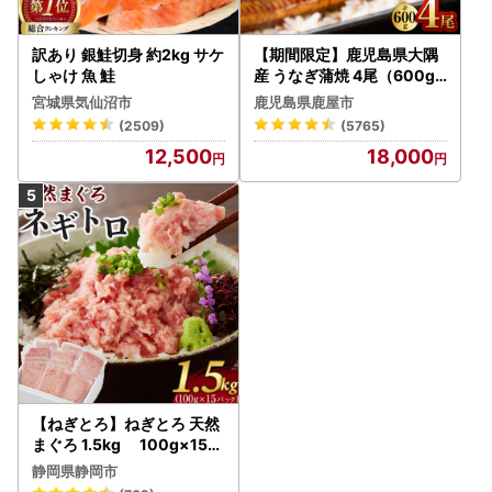
訳あり 銀鮭切身 約2kg サケ
【期間限定】鹿児島県大隅
しゃけ 魚 鮭
産 うなぎ蒲焼 4尾（600g
） KN007-004-04-cp18
宮城県気仙沼市
鹿児島県鹿屋市
うなぎ 鰻 魚 惣菜 総菜
(2509)
(5765)
12,500
18,000
【ねぎとろ】ねぎとろ 天然
まぐろ 1.5kg 100g×15パ
ック
静岡県静岡市