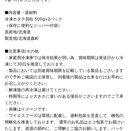
■内容量・原材料
冷凍ホタテ貝柱 500g×2パック
（保存に便利なジッパー付袋）
原産地/北海道
製造地/北海道森町
■注意事項/その他
・家庭用冷凍庫では保冷効果が弱い為、賞味期限は発送日から冷
凍にて30日を推奨しております。
・製品においては別途賞味期限を記載している製品もございます
ので予めご確認の上保管し、到着後の製品は出来るだけお早めに
お召し上がりください。
・解凍後の再冷凍は避けてください。
・時期等により大きさに違いがある場合がございますのでご了承
ください。
・画像はイメージです。
・ワイエスフーズは環境に配慮し、過剰包装を見直して、梱包の
簡略化を推進しております。 通常のお礼品はエコ包装でお届けい
たします。資源の節約に、ご理解とご協力お願いします。パッケ