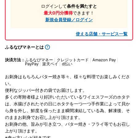
ログインして
条件を満たすと
最大0円分獲得
できます！
新規会員登録／ログイン
使える店舗・サービス一覧
ふるなびマネーとは
決済方法：
ふるなびマネー
クレジットカード
Amazon Pay
PayPay
楽天ペイ
d払い
お刺身はもちろんバター焼き等々、様々な料理でお楽しみくださ
い。
便利なジッパー付きの袋でお届けします。
多くの寄附者様より好評いただいているワイエスフーズのホタテ
は、水揚げされたその日にホタテを一つ一つ手作業によって貝か
ら身を外し、鮮度を保ったまま瞬間凍結している為、解凍後、そ
のままお刺身でお召し上がり頂けます。
お刺身の他、旨みが引き立つ、バター焼き・フライ等でもお召し
上がり頂けます。
※食べ方レシピ付きです。