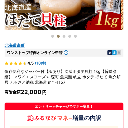
北海道森町
ワンストップ特例オンライン申請
e
ま
自
4.5
(10件)
保存便利なジッパー付【訳あり】冷凍ホタテ貝柱 1kg【旨味凝
縮】 ＜ワイエスフーズ＞ 森町 魚貝類 帆立 ホタテ ほたて 魚介類
貝 ふるさと納税 北海道 mr1-1157
22,000
寄附金額
エントリー＋チャージでマネー増量！
増量の内訳