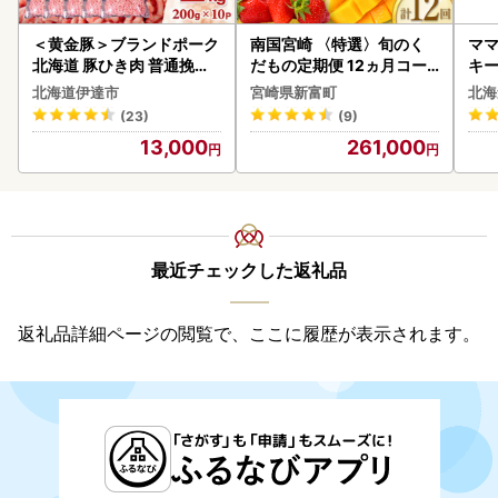
＜黄金豚＞ブランドポーク
南国宮崎 〈特選〉旬のく
ママ
北海道 豚ひき肉 普通挽き
だもの定期便 12ヵ月コー
キ
200g 10パック 計2kg
ス【F84-25】
ズ 
北海道伊達市
宮崎県新富町
北海
0
(23)
(9)
13,000
261,000
最近チェックした返礼品
返礼品詳細ページの閲覧で、ここに履歴が表示されます。