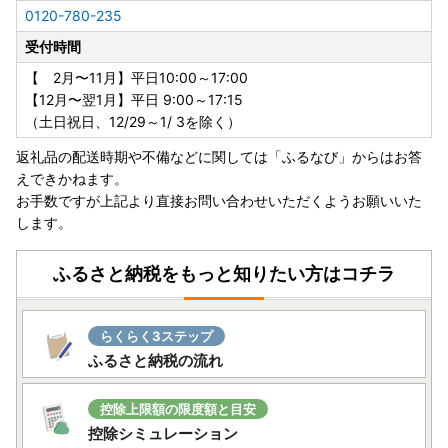
・引っ越し前の住所になっていないか
0120-780-235
・番地、部屋番号などに誤りがないか
受付時間
佐川急便の規定変更により、2023年6月1日（木）以降、お
【 2月〜11月】平日10:00～17:00
荷物の送り状に記載されたご住所以外にお届け先を変更（転
【12月〜翌1月】平日 9:00～17:15
送）する場合、送り状に記載されたお届け先から変更後のお
（土日祝日、12/29～1/ 3を除く）
届け先までの配送料が着払いで発生いたします。
返礼品の配送時期や不備などに関しては「ふるなび」からはお答
えできかねます。
なお、ご贈答用の場合でも受取人様に着払いでご負担いただ
お手数ですが上記より直接お問い合わせいただくようお願いいた
くことになりますので、お届け先のご住所をご入力いただく
します。
際には十分にご注意いただいた上でお申込いただきますよう
よろしくお願い申し上げます。
※転送を拒否された場合の返礼品の再発送はいたしません。
ふるさと納税をもっと知りたい方はコチラ
【重要】申し込み後の内容変更
寄附申込みのキャンセル、返礼品の変更・返品はできませ
らくらく3ステップ
ん。また、寄附者の都合により返礼品がお届けできない場
ふるさと納税の流れ
合、返礼品の再送は致しません。予めご了承ください。
控除上限額の限度額と目安
控除シミュレーション