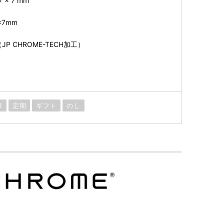
 x 7 mm
×7mm
JP CHROME-TECH加工）
凍
定期
ギフト
のし