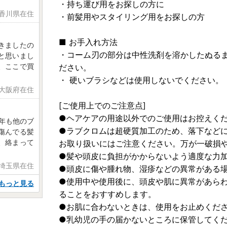
・持ち運び用をお探しの方に
 香川県在住
・前髪用やスタイリング用をお探しの方
■ お手入れ方法
きましたの
・コーム刃の部分は中性洗剤を溶かしたぬる
と思いまし
、ここで買
ださい。
・ 硬いブラシなどは使用しないでください。
 大阪府在住
[ご使用上でのご注意点]
●ヘアケアの用途以外でのご使用はお控えく
5年も他のブ
●ラブクロムは超硬質加工のため、落下など
傷んでる髪
、絡まって
お取り扱いにはご注意ください。万が一破損
●髪や頭皮に負担がかからないよう適度な力
 埼玉県在住
●頭皮に傷や腫れ物、湿疹などの異常がある
●使用中や使用後に、頭皮や肌に異常があら
もっと見る
ることをおすすめします。
●お肌に合わないときは、使用をお止めくだ
●乳幼児の手の届かないところに保管してく