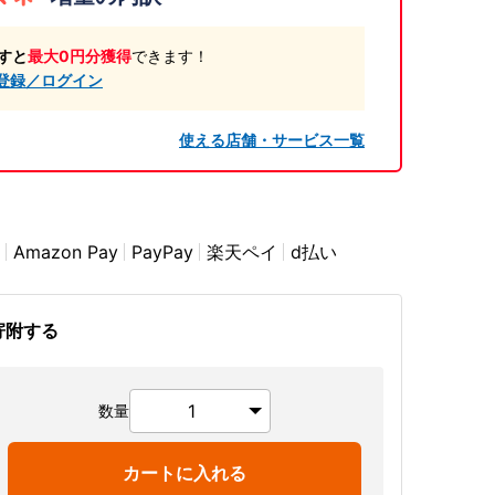
すと
最大0円分獲得
できます！
登録／ログイン
使える店舗・サービス一覧
Amazon Pay
PayPay
楽天ペイ
d払い
寄附する
数量
カートに入れる