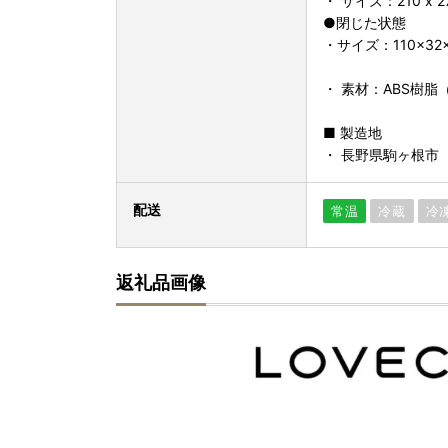
・ サイズ：210 x 27
●閉じた状態
・サイズ：110×32
・ 素材：ABS樹脂（
■ 製造地
・ 長野県駒ヶ根市
配送
常温
冷蔵
冷
返礼品画像