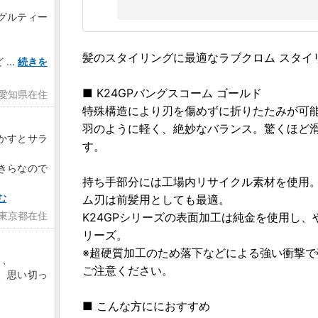
グルティー
髪のスタイリングに最適なラブクロム スタイ
ど
...
続きを
■ K24GPバングスコーム ゴールド
 愛知県在住
特殊構造により刃を傷めずに折りたたみが可
羽のように軽く、絶妙なバランス。驚くほど
かすとサラ
す。
きらなので
持ち手部分には工場内リサイクル素材を使用
む
ム刃は前髪用としても最適。
 東京都在住
K24GPシリーズの表面加工は純金を使用し
リーズ。
※超硬質加工のため落下などによる強い衝撃
、、
ご注意ください。
、思い切っ
■ こんな方ににおすすめ