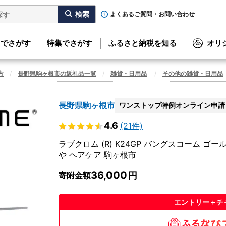
よくあるご質問・お問い合わせ
リでさがす
特集でさがす
ふるさと納税を知る
オリ
方
長野県駒ヶ根市の返礼品一覧
雑貨・日用品
その他の雑貨・日用品
長野県駒ヶ根市
ワンストップ特例オンライン申請
4.6
(21件)
ラブクロム (R) K24GP バングスコーム ゴー
や ヘアケア 駒ヶ根市
36,000
寄附金額
エントリー＋チ