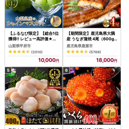
【ふるなび限定】【総合1位
【期間限定】鹿児島県大隅
獲得!! レビュー高評価★】
産 うなぎ蒲焼 4尾（600g
〈2026年度配送分〉山梨
） KN007-004-04-cp18
山梨県甲府市
鹿児島県鹿屋市
県産 シャインマスカット 2
うなぎ 鰻 魚 惣菜 総菜
(2010)
(5769)
～3房（1.0kg以上）シャイ
10,000
18,000
ン フルーツ FN-Limited-S
P