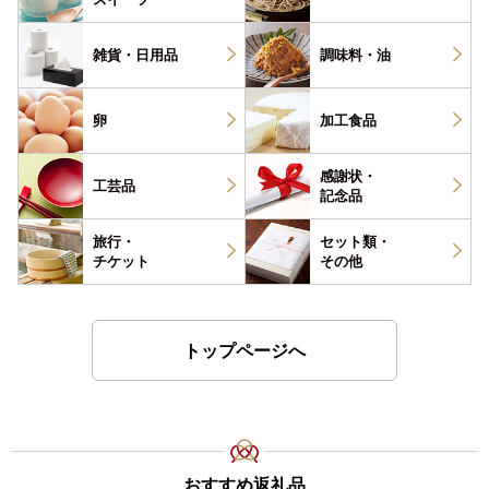
雑貨・
日用品
調味料・
油
卵
加工食品
感謝状・
工芸品
記念品
旅行・
セット類・
チケット
その他
トップページへ
おすすめ返礼品