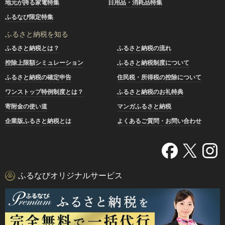
地元が誇る家電特集
日用品・消耗品特集
ふるなび限定特集
ふるさと納税を知る
ふるさと納税とは？
ふるさと納税の流れ
控除上限額シミュレーション
ふるさと納税制度について
ふるさと納税の確定申告
住民税・所得税の控除について
ワンストップ特例制度とは？
ふるさと納税のお礼特典
寄附金の使い道
マンガふるさと納税
企業版ふるさと納税とは
よくあるご質問・お問い合わせ
ふるなびオリジナルサービス