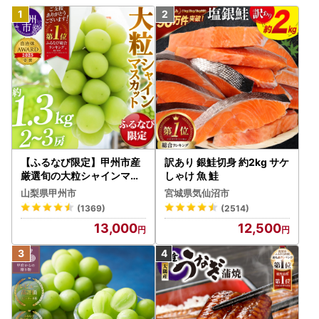
【ふるなび限定】甲州市産
訳あり 銀鮭切身 約2kg サケ
厳選旬の大粒シャインマス
しゃけ 魚 鮭
カット 約1.3kg 2～3房【2
山梨県甲州市
宮城県気仙沼市
026年発送】（MG）B12-
(1369)
(2514)
472 FN-Limited-VO シャ
13,000
12,500
インマスカット フルーツ