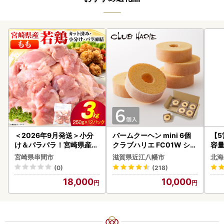
＜2026年9月発送＞小分
バームクーヘン mini 6個
【
け＆パラパラ！宮崎県産鶏
クラブハリエ FC01W シェ
容量
ももカット合計3kg_K043
アボックス バウムクーヘ
あ
宮崎県串間市
滋賀県近江八幡市
北海
-009-2609
ン
ーグ
(0)
(218)
05
18,000
10,000