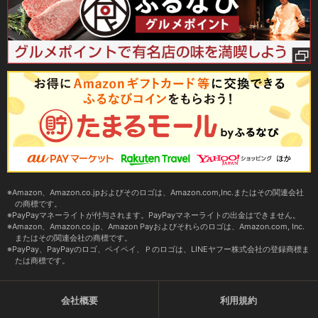
Amazon、Amazon.co.jpおよびそのロゴは、Amazon.com,Inc.またはその関連会社
の商標です。
PayPayマネーライトが付与されます。PayPayマネーライトの出金はできません。
Amazon、Amazon.co.jp、Amazon Payおよびそれらのロゴは、Amazon.com, Inc.
またはその関連会社の商標です。
PayPay、PayPayのロゴ、ペイペイ、Ｐのロゴは、LINEヤフー株式会社の登録商標ま
たは商標です。
会社概要
利用規約