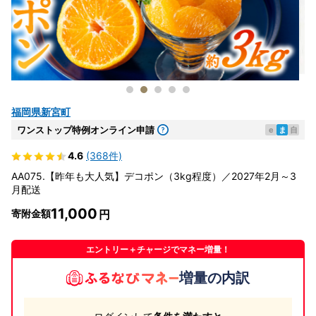
福岡県新宮町
ワンストップ特例オンライン申請
e
ま
自
4.6
(368件)
AA075.【昨年も大人気】デコポン（3kg程度）／2027年2月～3
月配送
11,000
寄附金額
エントリー＋チャージでマネー増量！
増量の内訳