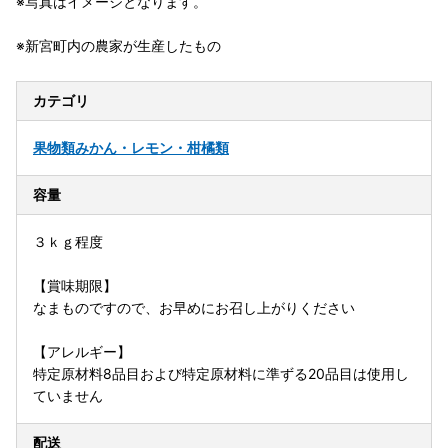
※写真はイメージとなります。
※新宮町内の農家が生産したもの
カテゴリ
果物類
みかん・レモン・柑橘類
容量
３ｋｇ程度
【賞味期限】
なまものですので、お早めにお召し上がりください
【アレルギー】
特定原材料8品目および特定原材料に準ずる20品目は使用し
ていません
配送