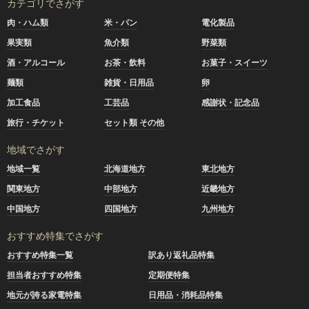
カテゴリでさがす
肉・ハム類
米・パン
電化製品
果実類
魚介類
野菜類
酒・アルコール
お茶・飲料
お菓子・スイーツ
麺類
雑貨・日用品
卵
加工食品
工芸品
感謝状・記念品
旅行・チケット
セット類 その他
地域でさがす
地域一覧
北海道地方
東北地方
関東地方
中部地方
近畿地方
中国地方
四国地方
九州地方
おすすめ特集でさがす
おすすめ特集一覧
訳あり返礼品特集
担当者おすすめ特集
定期便特集
地元が誇る家電特集
日用品・消耗品特集