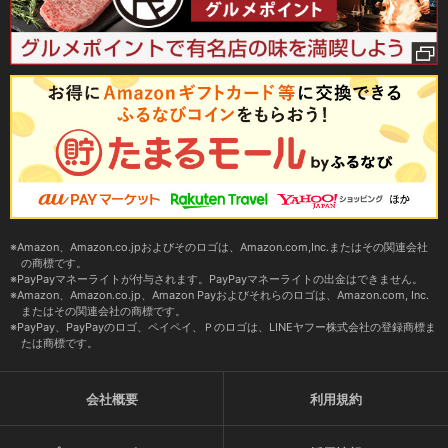
Amazon、Amazon.co.jpおよびそのロゴは、Amazon.com,Inc.またはその関連会社
の商標です。
PayPayマネーライトが付与されます。PayPayマネーライトの出金はできません。
Amazon、Amazon.co.jp、Amazon Payおよびそれらのロゴは、Amazon.com, Inc.
またはその関連会社の商標です。
PayPay、PayPayのロゴ、ペイペイ、Ｐのロゴは、LINEヤフー株式会社の登録商標ま
たは商標です。
会社概要
利用規約