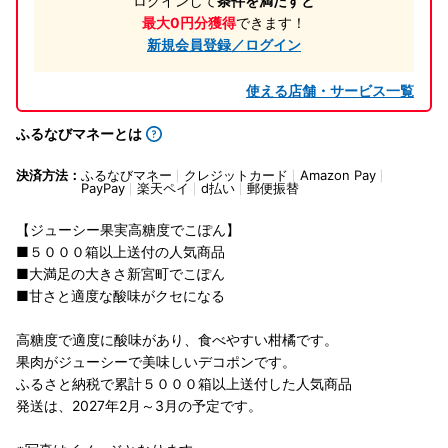
ログインして
条件を満たすと
最大0円分獲得
できます！
新規会員登録／ログイン
使える店舗・サービス一覧
ふるなびマネーとは
決済方法：
ふるなびマネー
クレジットカード
Amazon Pay
PayPay
楽天ペイ
d払い
郵便振替
【ジューシー果実高糖度でこぽん】
■５０００箱以上送付の人気商品
■大満足の大きさ新宮町でこぽん
■甘さと適度な酸味がクセになる
高糖度で適度に酸味があり、食べやすい柑橘です。
果肉がジューシーで美味しいデコポンです。
ふるさと納税で累計５０００箱以上送付した人気商品
発送は、2027年2月～3月の予定です。