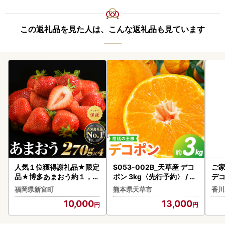
この返礼品を見た人は、こんな返礼品も見ています
人気１位獲得謝礼品★限定
S053-002B_天草産 デコ
ご家
品★博多あまおう約１，０
ポン 3kg〈先行予約〉 / デ
デコ
８０g（先行受付／２０２
コポン 柑橘 みかん フルー
みか
福岡県新宮町
熊本県天草市
香川
７年２月以降発送）.A160
ツ
10,000
13,000
9【あまおう】