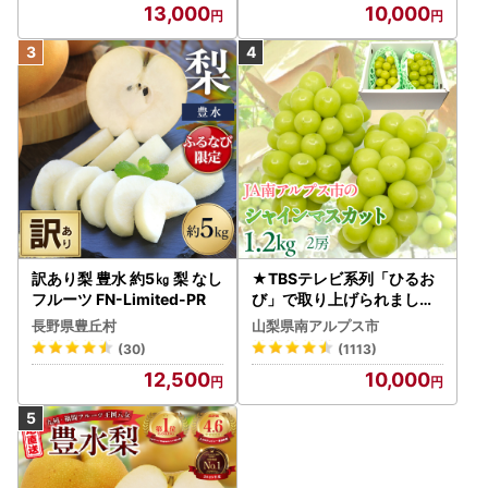
13,000
10,000
インマスカット フルーツ
ン フルーツ FN-Limited-S
P
訳あり梨 豊水 約5㎏ 梨 なし
★TBSテレビ系列「ひるお
フルーツ FN-Limited-PR
び」で取り上げられました
！★＜2026年発送先行予
長野県豊丘村
山梨県南アルプス市
約＞絶品！南アルプス市産
(30)
(1113)
シャインマスカット1.2kg A
12,500
10,000
LPAA003 | 人気 山梨産 高
評価 ランキング おすすめ |