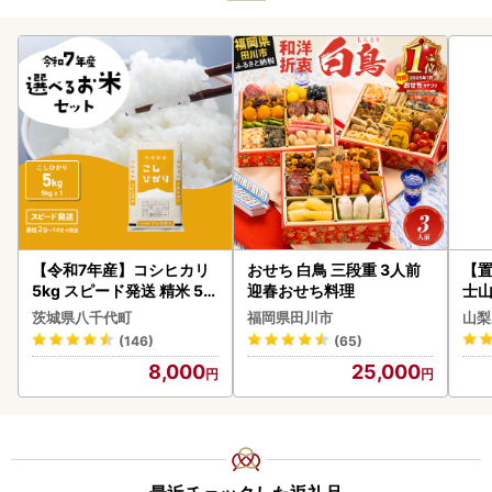
【令和7年産】コシヒカリ
おせち 白鳥 三段重 3人前
【置
5kg スピード発送 精米 5k
迎春おせち料理
士山
g x 1袋 白米 茨城県 八千代
BK1
茨城県八千代町
福岡県田川市
山梨
町
(146)
(65)
8,000
25,000