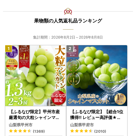
果物類の人気返礼品ランキング
集計期間：2026年8月2日～2026年8月8日
【ふるなび限定】甲州市産
【ふるなび限定】【総合1位
厳選旬の大粒シャインマス
獲得!! レビュー高評価★】
カット 約1.3kg 2～3房【2
〈2026年度配送分〉山梨
山梨県甲州市
山梨県甲府市
026年発送】（MG）B12-
県産 シャインマスカット 2
(1369)
(2010)
472 FN-Limited-VO シャ
～3房（1.0kg以上）シャイ