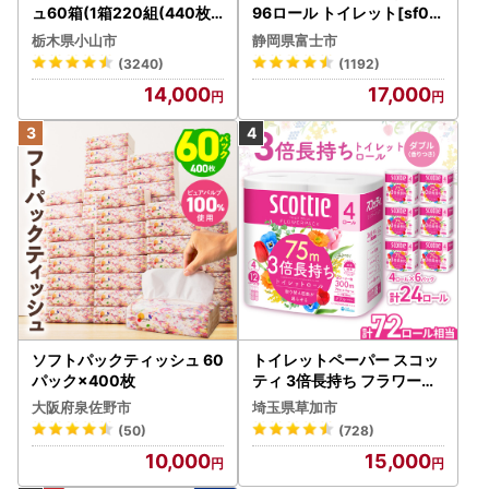
ュ60箱(1箱220組(440枚))
96ロール トイレット[sf00
(5個入り×12セット)【配送
1-012]
栃木県小山市
静岡県富士市
不可地域：離島・沖縄県】
(3240)
(1192)
【1256759】
14,000
17,000
ソフトパックティッシュ 60
トイレットペーパー スコッ
パック×400枚
ティ 3倍長持ち フラワーパ
ック 4ロール×6P
大阪府泉佐野市
埼玉県草加市
(50)
(728)
10,000
15,000