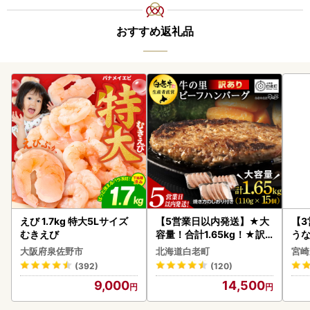
おすすめ返礼品
えび 1.7kg 特大5Lサイズ
【5営業日以内発送】★大
【
むきえび
容量！合計1.65kg！★訳
うな
あり・牛の里ビーフハンバ
以上
大阪府泉佐野市
北海道白老町
宮崎
ーグ(110ｇ5枚入）×3 AG
(392)
(120)
058
9,000
14,500