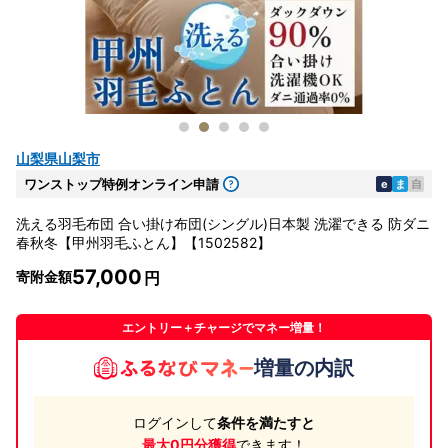
山梨県山梨市
ワンストップ特例オンライン申請
e
ま
自
洗える羽毛布団 合い掛け布団(シングル)日本製 洗濯できる 防ダニ
春秋冬【甲州羽毛ふとん】【1502582】
57,000
寄附金額
エントリー＋チャージでマネー増量！
増量の内訳
ログインして
条件を満たすと
最大0円分獲得
できます！