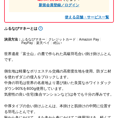
新規会員登録／ログイン
使える店舗・サービス一覧
ふるなびマネーとは
決済方法：
ふるなびマネー
クレジットカード
Amazon Pay
PayPay
楽天ペイ
d払い
世界遺産「富士山」の麓で作られた高級羽毛合い掛け掛けふとん
です。
側生地は軽量なポリエステル交織の高密度生地を使用。防ダニ材
を使わずダニの侵入をブロックします。
中身の羽毛は世界の名産地より選び抜いた良質なホワイトダック
ダウン90%を800g使用しています。
気密性の良い住宅(集合マンションなど)は冬でも十分の厚みです。
中厚タイプの合い掛けふとんは、本掛けと肌掛けの中間に位置す
る羽毛ふとんです。
秋から冬にかけて、また冬から春にかけてご使用頂ける、軽くて