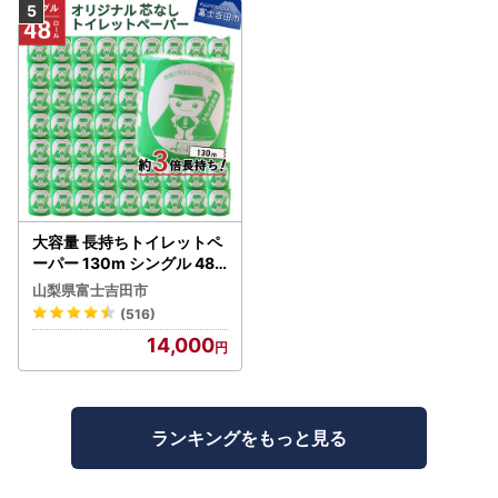
大容量 長持ちトイレットペ
ーパー 130m シングル 48R
芯なし 3倍巻 トイレット
山梨県富士吉田市
(516)
14,000
ランキングをもっと見る