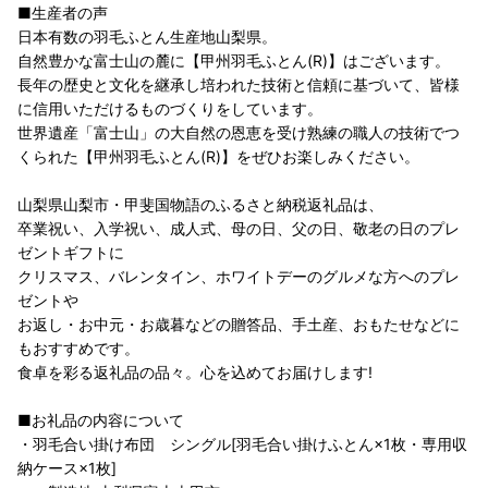
■生産者の声
日本有数の羽毛ふとん生産地山梨県。
自然豊かな富士山の麓に【甲州羽毛ふとん(R)】はございます。
長年の歴史と文化を継承し培われた技術と信頼に基づいて、皆様
に信用いただけるものづくりをしています。
世界遺産「富士山」の大自然の恩恵を受け熟練の職人の技術でつ
くられた【甲州羽毛ふとん(R)】をぜひお楽しみください。
山梨県山梨市・甲斐国物語のふるさと納税返礼品は、
卒業祝い、入学祝い、成人式、母の日、父の日、敬老の日のプレ
ゼントギフトに
クリスマス、バレンタイン、ホワイトデーのグルメな方へのプレ
ゼントや
お返し・お中元・お歳暮などの贈答品、手土産、おもたせなどに
もおすすめです。
食卓を彩る返礼品の品々。心を込めてお届けします!
■お礼品の内容について
・羽毛合い掛け布団 シングル[羽毛合い掛けふとん×1枚・専用収
納ケース×1枚]