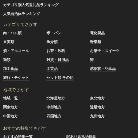
カテゴリ別人気返礼品ランキング
人気自治体ランキング
カテゴリでさがす
肉・ハム類
米・パン
電化製品
果実類
魚介類
野菜類
酒・アルコール
お茶・飲料
お菓子・スイーツ
麺類
雑貨・日用品
卵
加工食品
工芸品
感謝状・記念品
旅行・チケット
セット類 その他
地域でさがす
地域一覧
北海道地方
東北地方
関東地方
中部地方
近畿地方
中国地方
四国地方
九州地方
おすすめ特集でさがす
おすすめ特集一覧
訳あり返礼品特集