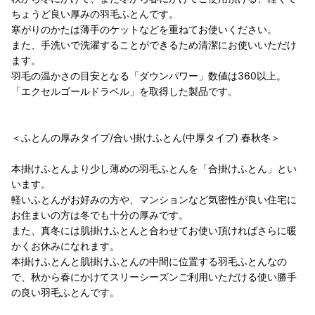
ちょうど良い厚みの羽毛ふとんです。
寒がりのかたは薄手のケットなどを重ねてお使いください。
また、手洗いで洗濯することができるため清潔にお使いいただけ
ます。
羽毛の温かさの目安となる「ダウンパワー」数値は360以上。
「エクセルゴールドラベル」を取得した製品です。
＜ふとんの厚みタイプ/合い掛けふとん(中厚タイプ) 春秋冬＞
本掛けふとんより少し薄めの羽毛ふとんを「合掛けふとん」とい
います。
軽いふとんがお好みの方や、マンションなど気密性が良い住宅に
お住まいの方は冬でも十分の厚みです。
また、真冬には肌掛けふとんと合わせてお使い頂ければさらに暖
かくお休みになれます。
本掛けふとんと肌掛けふとんの中間に位置する羽毛ふとんなの
で、秋から春にかけてスリーシーズンご利用いただける使い勝手
の良い羽毛ふとんです。