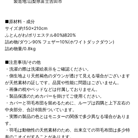
製造地:山梨県富士吉田市
■原材料・成分
サイズ:約150×210cm
ふとんがわ/ポリエステル80%綿20%
詰め物/ダウン90% フェザー10%(ホワイトダックダウン)
詰め物量/0.8kg
■注意事項/その他
・洗濯の際は洗濯絵表示をご確認ください。
・側生地より天然褐色のダウンが透けて見える場合がございます
が天然素材の証しです。品質や性能に問題はございません。
・画像の枕やベッドなどは付属しておりません。
・製品保護のためカバーを掛けてご使用ください。
・カバーと羽毛布団を留めるために、ループは四隅と上下左右の
中央部分、合計8箇所ついています。
・実際の製品の色とはモニターの関係で多少異なる場合がありま
す。
・羽毛は動物性の天然素材のため、出来立ての羽毛布団は多少特
有のニオイがすることがあります。