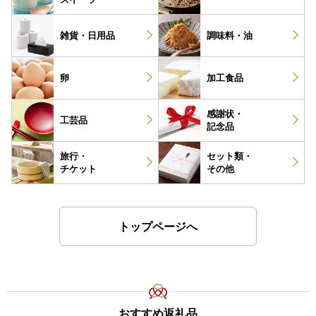
雑貨・
日用品
調味料・
油
卵
加工食品
感謝状・
工芸品
記念品
旅行・
セット類・
チケット
その他
トップページへ
おすすめ返礼品