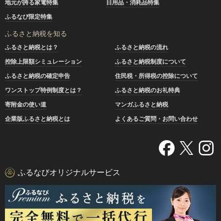
地元が誇る家電特集
日用品・消耗品特集
ふるなび限定特集
ふるさと納税を知る
ふるさと納税とは？
ふるさと納税の流れ
控除上限額シミュレーション
ふるさと納税制度について
ふるさと納税の確定申告
住民税・所得税の控除について
ワンストップ特例制度とは？
ふるさと納税のお礼特典
寄附金の使い道
マンガふるさと納税
企業版ふるさと納税とは
よくあるご質問・お問い合わせ
ふるなびオリジナルサービス