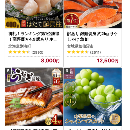
御礼！ランキング第1位獲得
訳あり 銀鮭切身 約2kg サケ
！高評価★4.9 訳あり ホタ
しゃけ 魚 鮭
テ 400g（ほたて 帆立 貝柱
北海道別海町
宮城県気仙沼市
冷凍 ）
(2893)
(2511)
8,000
12,500