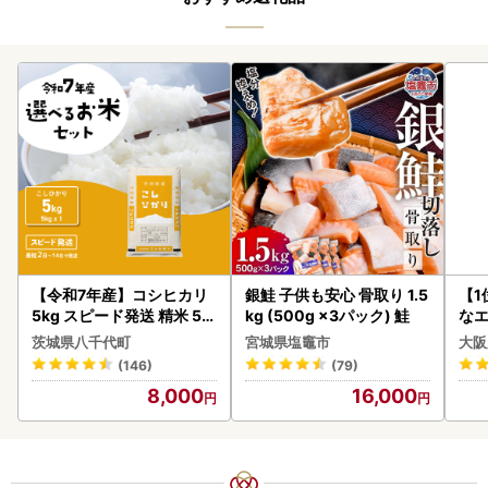
【令和7年産】コシヒカリ
銀鮭 子供も安心 骨取り 1.5
【1
5kg スピード発送 精米 5k
kg (500g ×3パック) 鮭
なエ
g x 1袋 白米 茨城県 八千代
茨城県八千代町
宮城県塩竈市
大阪
町
(146)
(79)
8,000
16,000