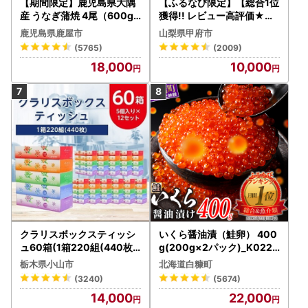
【期間限定】鹿児島県大隅
【ふるなび限定】【総合1位
産 うなぎ蒲焼 4尾（600g
獲得!! レビュー高評価★】
） KN007-004-04-cp18
〈2026年度配送分〉山梨
鹿児島県鹿屋市
山梨県甲府市
うなぎ 鰻 魚 惣菜 総菜
県産 シャインマスカット 2
(5765)
(2009)
～3房（1.0kg以上）シャイ
18,000
10,000
ン フルーツ FN-Limited-S
P
クラリスボックスティッシ
いくら醤油漬（鮭卵） 400
ュ60箱(1箱220組(440枚))
g(200g×2パック)_K022-
(5個入り×12セット)【配送
1676
栃木県小山市
北海道白糠町
不可地域：離島・沖縄県】
(3240)
(5674)
【1256759】
14,000
22,000