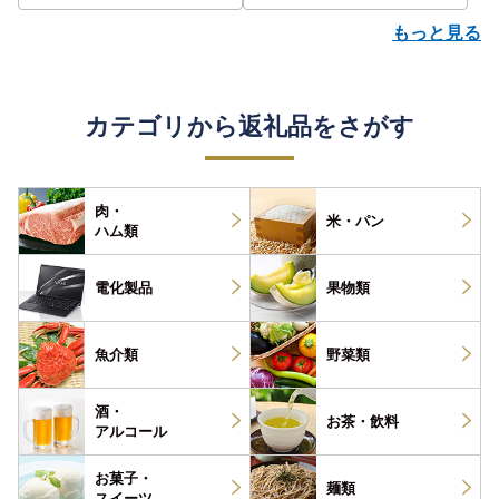
もっと見る
カテゴリから返礼品をさがす
肉・
米・パン
ハム類
電化製品
果物類
魚介類
野菜類
酒・
お茶・
飲料
アルコール
お菓子・
麺類
スイーツ