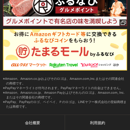
Amazon、Amazon.co.jpおよびそのロゴは、Amazon.com,Inc.またはその関連会社
の商標です。
PayPayマネーライトが付与されます。PayPayマネーライトの出金はできません。
Amazon、Amazon.co.jp、Amazon Payおよびそれらのロゴは、Amazon.com, Inc.
またはその関連会社の商標です。
PayPay、PayPayのロゴ、ペイペイ、Ｐのロゴは、LINEヤフー株式会社の登録商標ま
たは商標です。
会社概要
利用規約