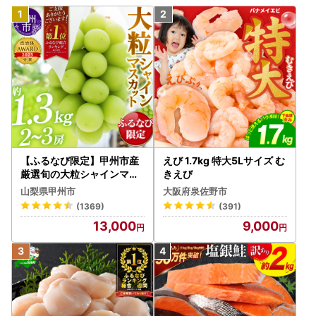
【ふるなび限定】甲州市産
えび 1.7kg 特大5Lサイズ む
厳選旬の大粒シャインマス
きえび
カット 約1.3kg 2～3房【2
山梨県甲州市
大阪府泉佐野市
026年発送】（MG）B12-
(1369)
(391)
472 FN-Limited-VO シャ
13,000
9,000
インマスカット フルーツ