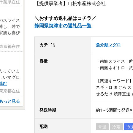
 千葉県在住
【提供事業者】山松水産株式会社
＼おすすめ返礼品はコチラ／
のスライス
静岡県焼津市の返礼品一覧
凍し、丼で
家族も喜び
カテゴリ
魚介類
マグロ
 東京都在住
容量
・南鮪スライス：約1
・南鮪ネギトロ：約1
入っていま
しいマグロ
【関連キーワード
読む
ネギトロ まぐろ スラ
 東京都在住
せるだけ 焼津直送 
もっと見る
発送時期
約1～5週間で発送
配送
常温
冷蔵
冷