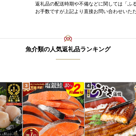
ご迷惑をおかけする場合があると思いますが、
返礼品の配送時期や不備などに関しては「ふ
お手数ですが上記より直接お問い合わせいた
※ふるさと納税サイトを騙る詐欺サイトが増えて
されています。
お礼品の寄付金額を割引や値引き等することは
い。
(焼津市ふるさと納税課：054-626-9406)
魚介類の人気返礼品ランキング