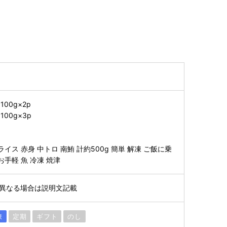
00g×2p
00g×3p
】
イス 赤身 中トロ 南鮪 計約500g 簡単 解凍 ご飯に乗
お手軽 魚 冷凍 焼津
※異なる場合は説明文記載
凍
定期
ギフト
のし