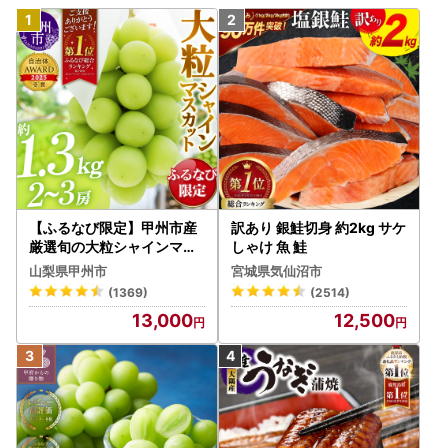
【ふるなび限定】甲州市産
訳あり 銀鮭切身 約2kg サケ
厳選旬の大粒シャインマス
しゃけ 魚 鮭
カット 約1.3kg 2～3房【2
山梨県甲州市
宮城県気仙沼市
026年発送】（MG）B12-
(1369)
(2514)
472 FN-Limited-VO シャ
13,000
12,500
インマスカット フルーツ