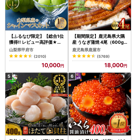
【ふるなび限定】【総合1位
【期間限定】鹿児島県大隅
獲得!! レビュー高評価★】
産 うなぎ蒲焼 4尾（600g
〈2026年度配送分〉山梨
） KN007-004-04-cp18
山梨県甲府市
鹿児島県鹿屋市
県産 シャインマスカット 2
うなぎ 鰻 魚 惣菜 総菜
(2010)
(5769)
～3房（1.0kg以上）シャイ
10,000
18,000
ン フルーツ FN-Limited-S
P