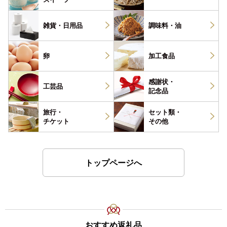
雑貨・
日用品
調味料・
油
卵
加工食品
感謝状・
工芸品
記念品
旅行・
セット類・
チケット
その他
トップページへ
おすすめ返礼品