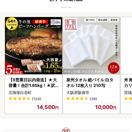
【5営業日以内発送】★大
泉州タオル 総パイル 白タ
米 
容量！合計1.65kg！★訳
オル 12枚入り 210匁
カリ
あり・牛の里ビーフハンバ
北海道白老町
大阪府阪南市
茨城
ーグ(110ｇ5枚入）×3 AG
(120)
(39)
058
14,500
10,000