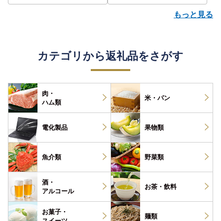
もっと見る
カテゴリから返礼品をさがす
肉・
米・パン
ハム類
電化製品
果物類
魚介類
野菜類
酒・
お茶・
飲料
アルコール
お菓子・
麺類
スイーツ