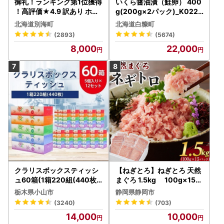
御礼！ランキング第1位獲得
いくら醤油漬（鮭卵） 400
！高評価★4.9 訳あり ホタ
g(200g×2パック)_K022-
テ 400g（ほたて 帆立 貝柱
1676
北海道別海町
北海道白糠町
冷凍 ）
(2893)
(5674)
8,000
22,000
クラリスボックスティッシ
【ねぎとろ】ねぎとろ 天然
ュ60箱(1箱220組(440枚))
まぐろ 1.5kg 100g×15パ
(5個入り×12セット)【配送
ック
栃木県小山市
静岡県静岡市
不可地域：離島・沖縄県】
(3240)
(703)
【1256759】
14,000
10,000