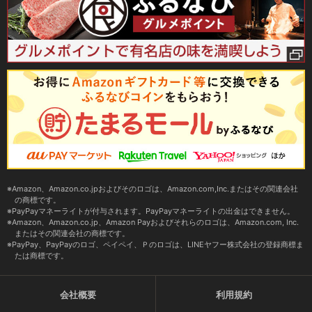
Amazon、Amazon.co.jpおよびそのロゴは、Amazon.com,Inc.またはその関連会社
の商標です。
PayPayマネーライトが付与されます。PayPayマネーライトの出金はできません。
Amazon、Amazon.co.jp、Amazon Payおよびそれらのロゴは、Amazon.com, Inc.
またはその関連会社の商標です。
PayPay、PayPayのロゴ、ペイペイ、Ｐのロゴは、LINEヤフー株式会社の登録商標ま
たは商標です。
会社概要
利用規約