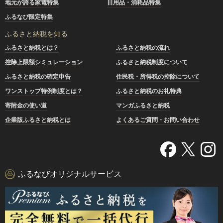
地元が誇る家電特集
日用品・消耗品特集
ふるなび限定特集
ふるさと納税を知る
ふるさと納税とは？
ふるさと納税の流れ
控除上限額シミュレーション
ふるさと納税制度について
ふるさと納税の確定申告
住民税・所得税の控除について
ワンストップ特例制度とは？
ふるさと納税のお礼特典
寄附金の使い道
マンガふるさと納税
企業版ふるさと納税とは
よくあるご質問・お問い合わせ
ふるなびオリジナルサービス