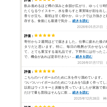
飲み進めるほど樽の深みと余韻が広がり、ゆっくり時
たくなるウイスキー。水を垂らすと果実味が顔を出し
香りが立ち、最初は甘く穏やか。ロックでは力強さと
存する。食後にも最適で気分
...
続きを読む
2026年05月21日
寄付から２週間ほどで届きました。仕事に疲れた後の
タリだと思います。特に、毎日の晩酌が欠かせない
て、とても重宝する返礼品です。下野市には行ったこ
で、機会があれば是非行きたい
...
続きを読む
2026年01月17日
こちらのハイボールのために氷を作り溜めています。
ついついハイボールのためにつまみを1品多く作ってし
以前はウィスキーと炭酸を買っていましたが家族で飲
だけで量も普段はそんなに飲
...
続きを読む
2025年12月28日 