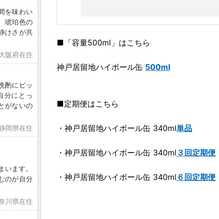
間を味わい
、琥珀色の
静けさが共
■「容量500ml」はこちら
 大阪府在住
神戸居留地ハイボール缶
500ml
晩酌にピッ
自分にとっ
■定期便はこちら
とがないの
・神戸居留地ハイボール缶 340ml
単品
 静岡県在住
・神戸居留地ハイボール缶 340ml
３回定期便
まいます。
・神戸居留地ハイボール缶 340ml
６回定期便
むのが自分
神奈川県在住