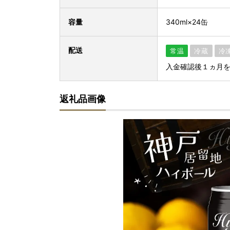
容量
340ml×24缶
配送
常温
冷蔵
冷
入金確認後１ヵ月
返礼品画像