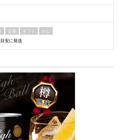
凍
定期
ギフト
のし
を目安に発送