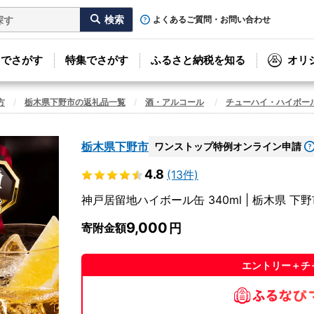
よくあるご質問・お問い合わせ
リでさがす
特集でさがす
ふるさと納税を知る
オリ
方
栃木県下野市の返礼品一覧
酒・アルコール
チューハイ・ハイボー
栃木県下野市
ワンストップ特例オンライン申請
4.8
(13件)
神戸居留地ハイボール缶 340ml | 栃木県 下
9,000
寄附金額
エントリー＋チ