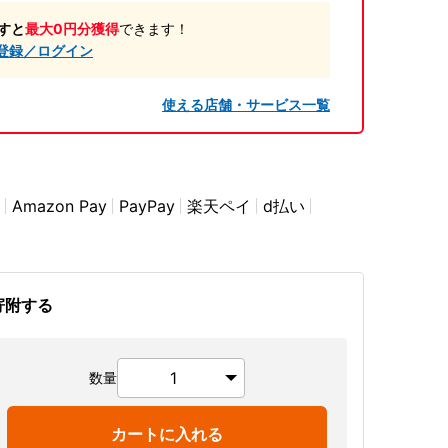
すと
最大0円分獲得
できます！
登録／ログイン
使える店舗・サービス一覧
Amazon Pay
PayPay
楽天ペイ
d払い
寄附する
数量
カートに入れる