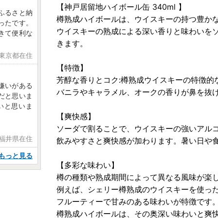
【神戸居留地ハイボール缶 340ml 】
ふるさと納
樽熟成ハイボールは、ウイスキーの持つ豊か
ったです。
ウイスキーの熟成による深い香りと味わいを
きて便利な
きます。
 東京都在住
【特徴】
芳醇な香りとコク:樽熟成ウイスキーの特徴的
嫌いがある
バニラやキャラメル、オークの香りが鼻を抜
だと思いま
いと思いま
【爽快感】
ソーダで割ることで、ウイスキーの強いアル
 福井県在住
飲みやすさと爽快感が加わります。暑い日や
もっと見る
【多彩な味わい】
樽の種類や熟成期間によって異なる風味が楽
例えば、シェリー樽熟成のウイスキーを使っ
フルーティーで甘みのある味わいが特徴です
樽熟成ハイボールは、その奥深い味わいと爽