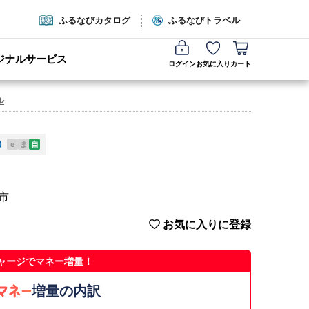
ふるなびカタログ
ふるなびトラベル
ジナルサービス
ログイン
お気に入り
カート
ル
e
ま
自
野市
お気に入りに登録
ャージでマネー増量！
増量の内訳