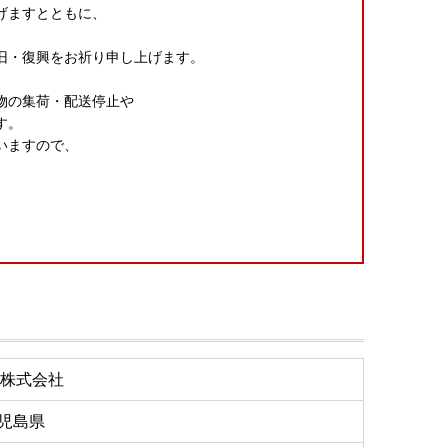
げますとともに、
。
旧・復興をお祈り申し上げます。
物の集荷・配送停止や
す。
いますので、
ださい。
合は、「送付先」に配送先住所をご入力ください。
町ふるさと納税担当までご連絡ください。
った返礼品の再発送はいたしかねます。
R株式会社
児島県
い）が発生し、受取人様負担となる場合がございます。