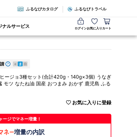
ふるなびカタログ
ふるなびトラベル
ジナルサービス
ログイン
お気に入り
カート
請
e
ま
自
ージョ3種セット(合計420g・140g×3個) うなぎ
臓 モツ なたね油 国産 おつまみ おかず 鹿児島 ふる
お気に入りに登録
ャージでマネー増量！
増量の内訳