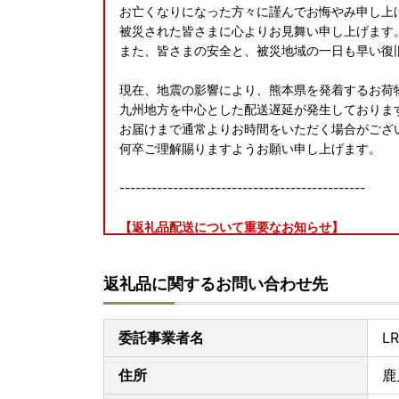
お亡くなりになった方々に謹んでお悔やみ申し上
被災された皆さまに心よりお見舞い申し上げます
また、皆さまの安全と、被災地域の一日も早い復
現在、地震の影響により、熊本県を発着するお荷
九州地方を中心とした配送遅延が発生しておりま
お届けまで通常よりお時間をいただく場合がござ
何卒ご理解賜りますようお願い申し上げます。
----------------------------------------------
【返礼品配送について重要なお知らせ】
《必ずご確認ください》
■ お届け先住所は、お申し込み前に必ずご確認く
返礼品に関するお問い合わせ先
■ 住民票住所と異なる住所へ配送をご希望の場
■ お届け先変更をご希望の場合は、至急東串良
■ 寄附者様都合によりお受け取りいただけなか
委託事業者名
L
転送について
住所
鹿
■ 送り状手配後の住所変更は、転送料金（着払