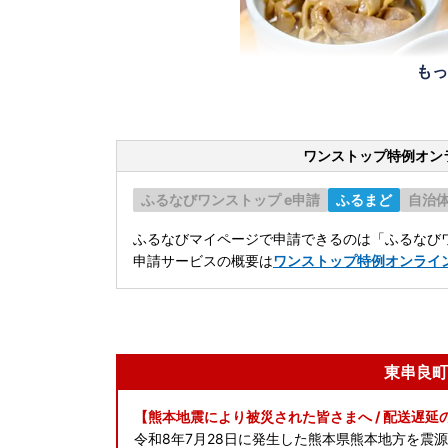
もっ
ワンストップ特例オン
ふるなびワンストップ e申請
ふるまど
自治
ふるなびマイページで申請できるのは「ふるなびワ
申請サービスの概要は
ワンストップ特例オンライ
東串良町
【熊本地震により被災された皆さまへ / 配送遅延
令和8年7月28日に発生した熊本県熊本地方を震