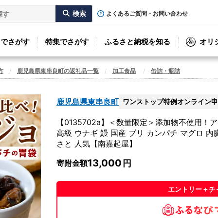
よくあるご質問・お問い合わせ
リでさがす
特集でさがす
ふるさと納税を知る
オリ
方
鹿児島県東串良町の返礼品一覧
加工食品
缶詰・瓶詰
鹿児島県東串良町
ワンストップ特例オンライン申
【0135702a】＜数量限定＞添加物不使用！アヒ
高級 ウナギ 鰻 国産 ブリ カンパチ マグロ 内
さと 人気【南嘉起屋】
13,000
寄附金額
エントリー＋チ