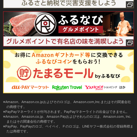
Amazon、Amazon.co.jpおよびそのロゴは、Amazon.com,Inc.またはその関連会社
の商標です。
PayPayマネーライトが付与されます。PayPayマネーライトの出金はできません。
Amazon、Amazon.co.jp、Amazon Payおよびそれらのロゴは、Amazon.com, Inc.
またはその関連会社の商標です。
PayPay、PayPayのロゴ、ペイペイ、Ｐのロゴは、LINEヤフー株式会社の登録商標ま
たは商標です。