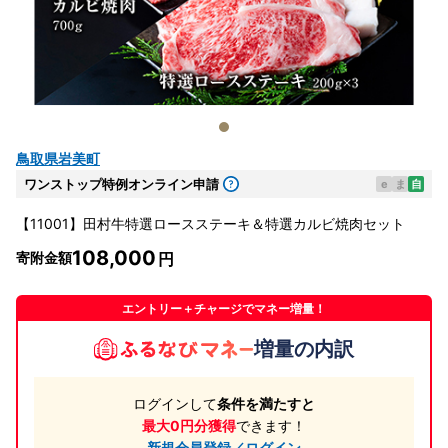
鳥取県岩美町
ワンストップ特例オンライン申請
e
ま
自
【11001】田村牛特選ロースステーキ＆特選カルビ焼肉セット
108,000
寄附金額
エントリー＋チャージでマネー増量！
増量の内訳
ログインして
条件を満たすと
最大0円分獲得
できます！
新規会員登録／ログイン