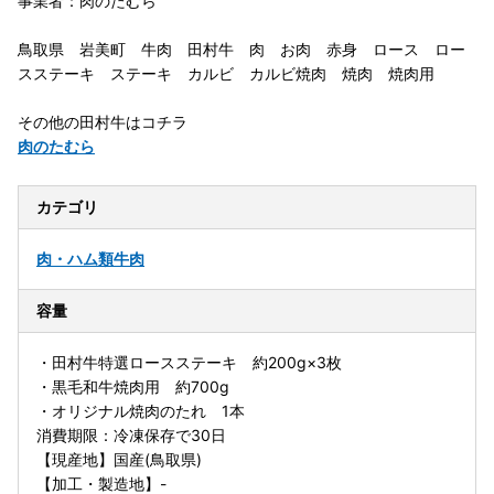
事業者：肉のたむら
鳥取県 岩美町 牛肉 田村牛 肉 お肉 赤身 ロース ロー
スステーキ ステーキ カルビ カルビ焼肉 焼肉 焼肉用
その他の田村牛はコチラ
肉のたむら
カテゴリ
肉・ハム類
牛肉
容量
・田村牛特選ロースステーキ 約200g×3枚
・黒毛和牛焼肉用 約700g
・オリジナル焼肉のたれ 1本
消費期限：冷凍保存で30日
【現産地】国産(鳥取県)
【加工・製造地】-