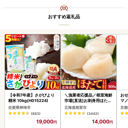
おすすめ返礼品
【令和7年産】さがびより
＼漁業者応援品／根室海鮮
おせ
精米 10kg(H015224)
市場[直送]お刺身用ほたて
マノ
貝柱500g A-28002
佐賀県神埼市
北海道根室市
京都
(883)
(3442)
19,000
14,000