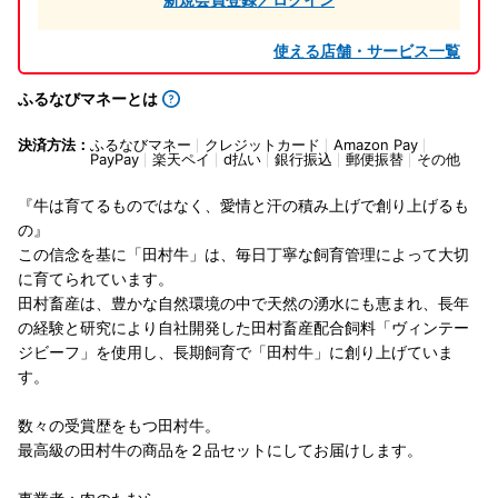
使える店舗・サービス一覧
ふるなびマネーとは
決済方法：
ふるなびマネー
クレジットカード
Amazon Pay
PayPay
楽天ペイ
d払い
銀行振込
郵便振替
その他
『牛は育てるものではなく、愛情と汗の積み上げで創り上げるも
の』
この信念を基に「田村牛」は、毎日丁寧な飼育管理によって大切
に育てられています。
田村畜産は、豊かな自然環境の中で天然の湧水にも恵まれ、長年
の経験と研究により自社開発した田村畜産配合飼料「ヴィンテー
ジビーフ」を使用し、長期飼育で「田村牛」に創り上げていま
す。
数々の受賞歴をもつ田村牛。
最高級の田村牛の商品を２品セットにしてお届けします。