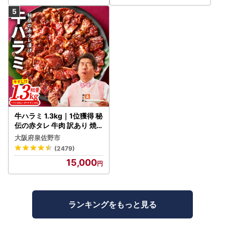
牛ハラミ 1.3kg｜1位獲得 秘
伝の赤タレ 牛肉 訳あり 焼
肉 BBQ
大阪府泉佐野市
(2479)
15,000
ランキングをもっと見る