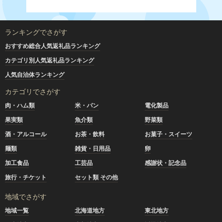
ランキングでさがす
おすすめ総合人気返礼品ランキング
カテゴリ別人気返礼品ランキング
人気自治体ランキング
カテゴリでさがす
肉・ハム類
米・パン
電化製品
果実類
魚介類
野菜類
酒・アルコール
お茶・飲料
お菓子・スイーツ
麺類
雑貨・日用品
卵
加工食品
工芸品
感謝状・記念品
旅行・チケット
セット類 その他
地域でさがす
地域一覧
北海道地方
東北地方