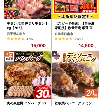
牛タン 塩味 厚切り牛タン 1
【スピード発送】【畜産農
kg【767】
家応援】数量限定 厳選 宮崎
牛 赤身 焼肉 計800g FN-Li
岩手県花巻市
宮崎県日南市
mited-PR_BDV5-26-2W
(1797)
(2125)
15,000
14,500
肉の泉佐野 ハンバーグ 30
鉄板焼ハンバーグ デミソー