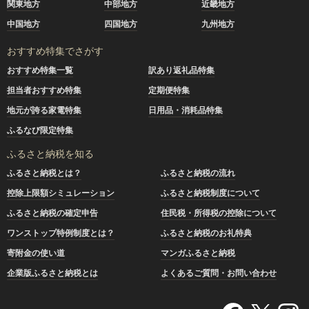
関東地方
中部地方
近畿地方
中国地方
四国地方
九州地方
おすすめ特集でさがす
おすすめ特集一覧
訳あり返礼品特集
担当者おすすめ特集
定期便特集
地元が誇る家電特集
日用品・消耗品特集
ふるなび限定特集
ふるさと納税を知る
ふるさと納税とは？
ふるさと納税の流れ
控除上限額シミュレーション
ふるさと納税制度について
ふるさと納税の確定申告
住民税・所得税の控除について
ワンストップ特例制度とは？
ふるさと納税のお礼特典
寄附金の使い道
マンガふるさと納税
企業版ふるさと納税とは
よくあるご質問・お問い合わせ