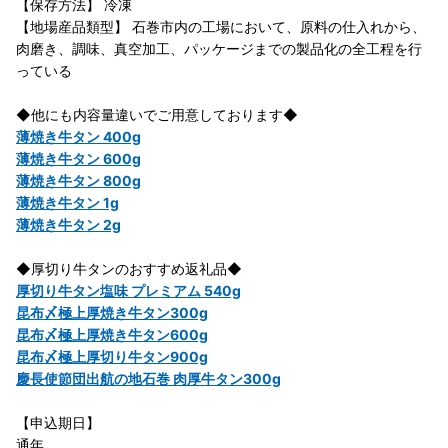
【保存方法】 冷凍
【地場産品類型】 石巻市内の工場において、原料の仕入れから、
肉磨き、調味、真空加工、パッケージまでの製品化の全工程を行
っている
◆他にも内容量違いでご用意しております◆
薄焼き牛タン 400g
薄焼き牛タン 600g
薄焼き牛タン 800g
薄焼き牛タン 1g
薄焼き牛タン 2g
◆厚切り牛タンのおすすめ返礼品◆
厚切り牛タン塩味 プレミアム 540g
昆布〆極上厚焼き牛タン300g
昆布〆極上厚焼き牛タン600g
昆布〆極上厚切り牛タン900g
慶長使節団出航の地石巻 肉厚牛タン300g
【申込期日】
通年