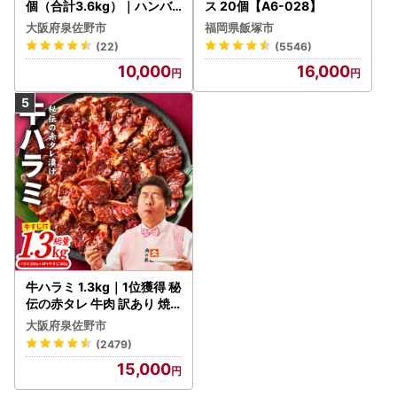
個（合計3.6kg）｜ハンバ
ス 20個【A6-028】
ーグ 訳あり 黒毛和牛×なに
大阪府泉佐野市
福岡県飯塚市
わポーク
(22)
(5546)
10,000
16,000
牛ハラミ 1.3kg｜1位獲得 秘
伝の赤タレ 牛肉 訳あり 焼
肉 BBQ
大阪府泉佐野市
(2479)
15,000