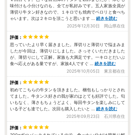
味付けも小分けなのも、全てが私好みです。五人家族全員が
薄切り牛タン好きなので、１キロでも焼肉でペロリと食べち
ゃいます。次は２キロを頂こうと思います
...
続きを読む
2025年12月30日 岡山県在住
思っていたより早く届きました。厚切りと薄切りで悩まみま
したが今回は、薄切りにしました。さっそくいただきました
が、薄切りにして正解。家族も大満足です。一キロとだいぶ
食べ応えがある量ですが、家族4人ですぐ
...
続きを読む
2025年10月05日 東京都在住
初めてこちらの牛タンを頂きました。梱包もしっかりとされ
てました。牛タンス好きの我が家のはとても好評でした。匂
いもなく、薄さもちょうどよく、毎回牛タンを楽しみにして
いる子ども達でした。次回も購入したいと
...
続きを読む
2025年09月23日 石川県在住
200gずつパックされているので、食べたい分だけ簡単に解