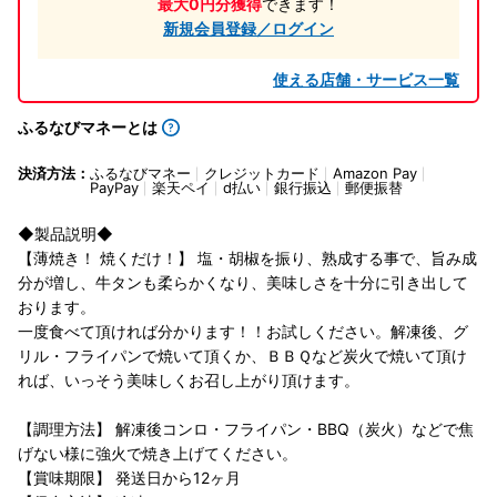
最大0円分獲得
できます！
新規会員登録／ログイン
使える店舗・サービス一覧
ふるなびマネーとは
決済方法：
ふるなびマネー
クレジットカード
Amazon Pay
PayPay
楽天ペイ
d払い
銀行振込
郵便振替
◆製品説明◆
【薄焼き！ 焼くだけ！】 塩・胡椒を振り、熟成する事で、旨み成
分が増し、牛タンも柔らかくなり、美味しさを十分に引き出して
おります。
一度食べて頂ければ分かります！！お試しください。解凍後、グ
リル・フライパンで焼いて頂くか、ＢＢＱなど炭火で焼いて頂け
れば、いっそう美味しくお召し上がり頂けます。
【調理方法】 解凍後コンロ・フライパン・BBQ（炭火）などで焦
げない様に強火で焼き上げてください。
【賞味期限】 発送日から12ヶ月