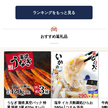
ランキングをもっと見る
おすすめ返礼品
うなぎ 蒲焼 真空パック 特
塩辛 イカ 天麩羅処ひらお
牛肉
選 国産 3尾 420g タレ山椒
580g | つまみ 塩辛
9種