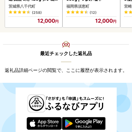
付き うな重 ひつまぶし 訳
-0
茨城県八千代町
福岡県須恵町
宮崎
あり 茨城 ウナギ 鰻 個包装
シ!
(258)
(12)
人気 美味しい 小分け 八千
12,000
12,000
代町
最近チェックした返礼品
返礼品詳細ページの閲覧で、ここに履歴が表示されます。