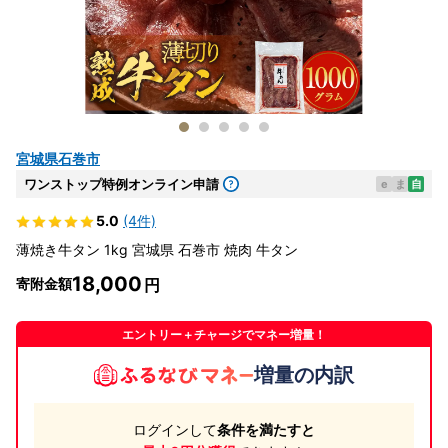
宮城県石巻市
ワンストップ特例オンライン申請
e
ま
自
5.0
(4件)
薄焼き牛タン 1kg 宮城県 石巻市 焼肉 牛タン
18,000
寄附金額
エントリー＋チャージでマネー増量！
増量の内訳
ログインして
条件を満たすと