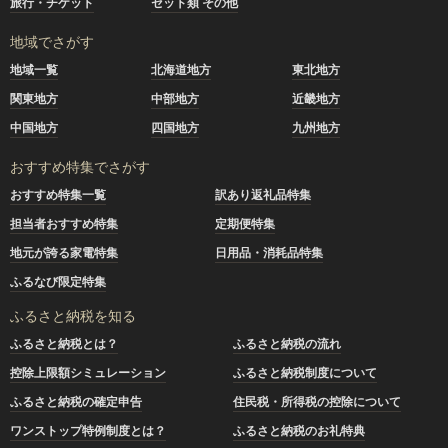
旅行・チケット
セット類 その他
地域でさがす
地域一覧
北海道地方
東北地方
関東地方
中部地方
近畿地方
中国地方
四国地方
九州地方
おすすめ特集でさがす
おすすめ特集一覧
訳あり返礼品特集
担当者おすすめ特集
定期便特集
地元が誇る家電特集
日用品・消耗品特集
ふるなび限定特集
ふるさと納税を知る
ふるさと納税とは？
ふるさと納税の流れ
控除上限額シミュレーション
ふるさと納税制度について
ふるさと納税の確定申告
住民税・所得税の控除について
ワンストップ特例制度とは？
ふるさと納税のお礼特典