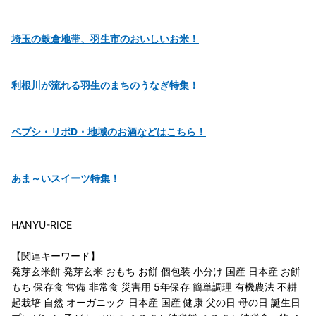
埼玉の穀倉地帯、羽生市のおいしいお米！
利根川が流れる羽生のまちのうなぎ特集！
ペプシ・リポD・地域のお酒などはこちら！
あま～いスイーツ特集！
HANYU-RICE
【関連キーワード】
発芽玄米餅 発芽玄米 おもち お餅 個包装 小分け 国産 日本産 お餅
もち 保存食 常備 非常食 災害用 5年保存 簡単調理 有機農法 不耕
起栽培 自然 オーガニック 日本産 国産 健康 父の日 母の日 誕生日