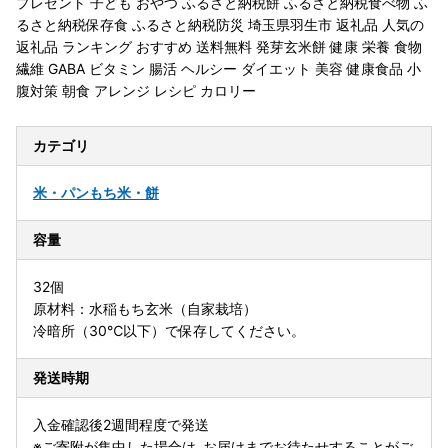
プレゼント 子ども おやつ ふるさと納税餅 ふるさと納税食べ物 ふ
るさと納税保存食 ふるさと納税防災 埼玉県羽生市 返礼品 人気の
返礼品 ランキング おすすめ 送料無料 発芽玄米餅 健康 栄養 食物
繊維 GABA ビタミン 腸活 ヘルシー ダイエット 美容 健康食品 小
腹対策 朝食 アレンジ レシピ カロリー
カテゴリ
米・パン
もち米・餅
容量
32個
原材料：水稲もち玄米（自家栽培）
冷暗所（30℃以下）で保存してください。
発送時期
入金確認後2週間程度で発送
※ご寄附が集中した場合は､お届けまでお待たせすることがご