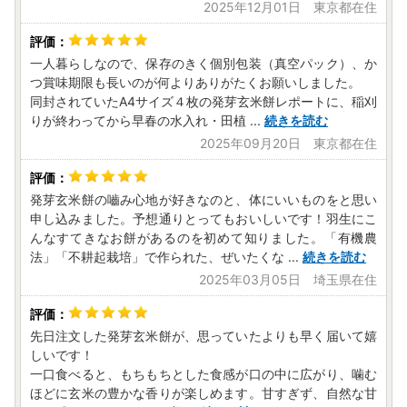
2025年12月01日 東京都在住
一人暮らしなので、保存のきく個別包装（真空パック）、か
つ賞味期限も長いのが何よりありがたくお願いしました。
同封されていたA4サイズ４枚の発芽玄米餅レポートに、稲刈
りが終わってから早春の水入れ・田植
...
続きを読む
2025年09月20日 東京都在住
発芽玄米餅の嚙み心地が好きなのと、体にいいものをと思い
申し込みました。予想通りとってもおいしいです！羽生にこ
んなすてきなお餅があるのを初めて知りました。「有機農
法」「不耕起栽培」で作られた、ぜいたくな
...
続きを読む
2025年03月05日 埼玉県在住
先日注文した発芽玄米餅が、思っていたよりも早く届いて嬉
しいです！
一口食べると、もちもちとした食感が口の中に広がり、噛む
ほどに玄米の豊かな香りが楽しめます。甘すぎず、自然な甘