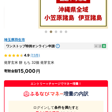
埼玉県羽生市
ワンストップ特例オンライン申請
e
ま
自
4.9
(11件)
発芽玄米 餅 もち 32個 発芽玄米
15,000
寄附金額
エントリー＋チャージでマネー増量！
増量の内訳
ログインして
条件を満たすと