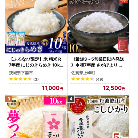
【ふるなび限定】米 精米 R
《最短3～5営業日以内発送
7年産 にじのきらめき 10kg
》令和7年産 さがびより 佐
10月 FN-Limited-PR
賀県産（精米）10kg
茨城県下妻市
佐賀県上峰町
(3)
(49)
11,000
12,500