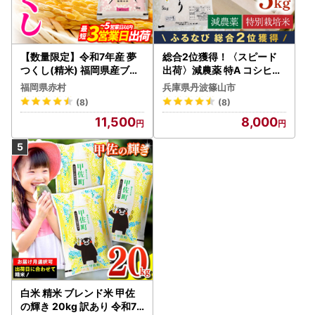
【数量限定】令和7年産 夢
総合2位獲得！〈スピード
つくし(精米) 福岡県産ブラ
出荷〉減農薬 特A コシヒカ
ンド米 10kg (品番:3X11R7)
リ 5kg 丹波篠山産 特別栽培
福岡県赤村
兵庫県丹波篠山市
米 こしひかり
(8)
(8)
11,500
8,000
白米 精米 ブレンド米 甲佐
の輝き 20kg 訳あり 令和7