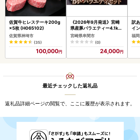
佐賀牛ヒレステーキ200g
《2026年9月発送》宮崎
訳あ
×5枚 (H065102)
県産豚バラエティー4.1kg
イン
セット_K033-057-2609
佐賀県神埼市
宮崎県串間市
福岡
(35)
(0)
100,000
24,000
最近チェックした返礼品
返礼品詳細ページの閲覧で、ここに履歴が表示されます。