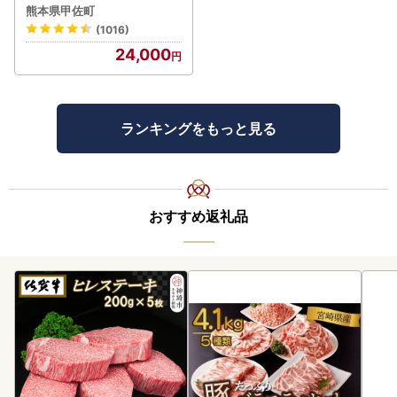
年産 【価格改定ZS】
熊本県甲佐町
(1016)
24,000
ランキングをもっと見る
おすすめ返礼品