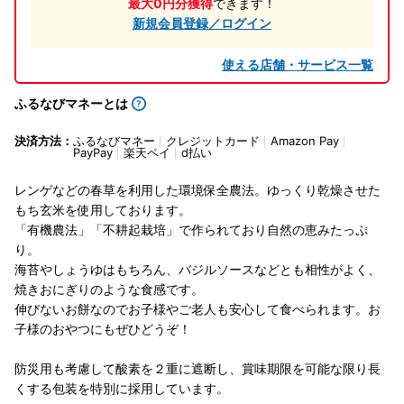
最大0円分獲得
できます！
新規会員登録／ログイン
使える店舗・サービス一覧
ふるなびマネーとは
決済方法：
ふるなびマネー
クレジットカード
Amazon Pay
PayPay
楽天ペイ
d払い
レンゲなどの春草を利用した環境保全農法。ゆっくり乾燥させた
もち玄米を使用しております。
「有機農法」「不耕起栽培」で作られており自然の恵みたっぷ
り。
海苔やしょうゆはもちろん、バジルソースなどとも相性がよく、
焼きおにぎりのような食感です。
伸びないお餅なのでお子様やご老人も安心して食べられます。お
子様のおやつにもぜひどうぞ！
防災用も考慮して酸素を２重に遮断し、賞味期限を可能な限り長
くする包装を特別に採用しています。