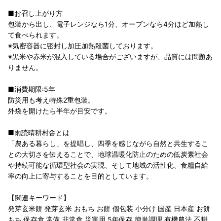
■お召し上がり方
包装から出し、電子レンジなら1分、オーブンなら4分ほど加熱し
て食べられます。
※気密容器に密封し加圧加熱殺菌しております。
※黒米や赤米が混入している場合がございますが、品質には問題あ
りません。
■消費期限:5年
防災用も考え特殊2重包装。
外袋を開けたら半年が目安です。
■雨読晴耕村舎とは
「農ある暮らし」を提唱し、四季を感じながら自然と共生するこ
との大切さを伝えることで、地球温暖化防止のための低炭素社会
や持続可能な循環型社会の実現、そして地域の活性化、食糧自給
率の向上に寄与することを目的としています。
【関連キーワード】
発芽玄米餅 発芽玄米 おもち お餅 個包装 小分け 国産 日本産 お餅
もち 保存食 常備 非常食 災害用 5年保存 簡単調理 有機農法 不耕