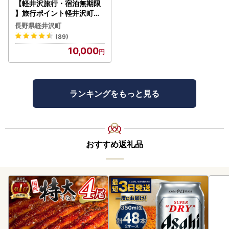
【軽井沢旅行・宿泊無期限
】旅行ポイント軽井沢町ふ
るなびトラベルポイント
長野県軽井沢町
(89)
10,000
ランキングをもっと見る
おすすめ返礼品