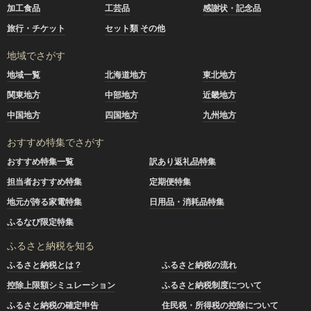
加工食品
工芸品
感謝状・記念品
旅行・チケット
セット類 その他
地域でさがす
地域一覧
北海道地方
東北地方
関東地方
中部地方
近畿地方
中国地方
四国地方
九州地方
おすすめ特集でさがす
おすすめ特集一覧
訳あり返礼品特集
担当者おすすめ特集
定期便特集
地元が誇る家電特集
日用品・消耗品特集
ふるなび限定特集
ふるさと納税を知る
ふるさと納税とは？
ふるさと納税の流れ
控除上限額シミュレーション
ふるさと納税制度について
ふるさと納税の確定申告
住民税・所得税の控除について