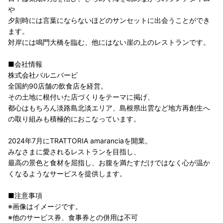
や
夕刻時には言葉にならないほどのサンセットに出会うことができ
ます。
対岸には鳴門大橋を臨む、他にはない崖の上のレストランです。
■会社情報
株式会社バルニバービ
全国約90店舗の飲食店を経営。
その土地に根付いた店づくりをテーマに掲げ、
都心はもちろん淡路島北淡エリア、島根県出雲など地方再創生へ
の取り組みも積極的におこなっています。
2024年7月にTRATTORIA amaranciaを開業。
みなさまに愛されるレストランを目指し、
最高の景色と食材を屈指し、お腹を満たすだけではなく心が温か
くなるようなサービスを提供します。
■注意事項
※画像はイメージです。
※他のサービス券、食事券との併用は不可