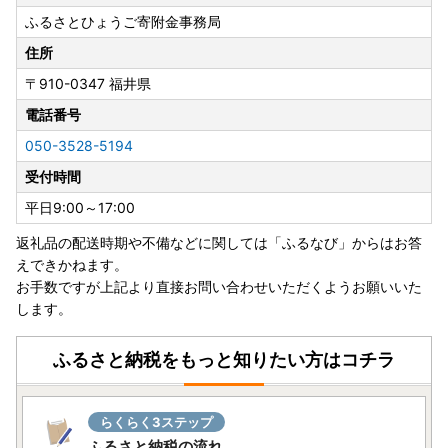
※ご注意事項※
ふるさとひょうご寄附金事務局
兵庫県内に住民票登録がある方は、返礼品をお送りすること
は出来ませんのでご注意ください。
住所
〒910-0347
福井県
―――――――――――――――――――――――――――
―――
電話番号
【お盆期間中の配送・お問い合わせについてのお知らせ】
050-3528-5194
いつも兵庫県への温かいご寄附をいただき、誠にありがとう
受付時間
ございます。
お盆期間中の「返礼品の発送」および「お問い合わせ」につ
平日9:00～17:00
きまして、下記の通りご案内いたします。
返礼品の配送時期や不備などに関しては「ふるなび」からはお答
えできかねます。
■返礼品の配送休止期間： 8月8日（土）～ 8月16日（日）
お手数ですが上記より直接お問い合わせいただくようお願いいた
※一部の事業者では期間中も発送を行う場合がございます。
します。
■お問い合わせ（電話・メール）
お休み： 8/8（土）、8/9（日）、8/11（火・祝）、8/15
ふるさと納税をもっと知りたい方はコチラ
（土）、8/16（日）
通常対応： 8/10（月）、8/12（水）～ 8/14（金）
らくらく3ステップ
【休業期間中のお問い合わせについて】
ふるさと納税の流れ