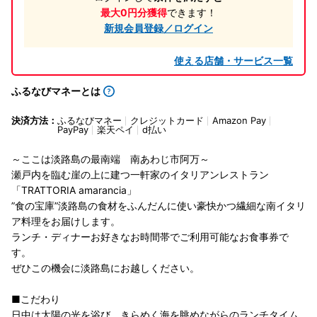
最大0円分獲得
できます！
新規会員登録／ログイン
使える店舗・サービス一覧
ふるなびマネーとは
決済方法：
ふるなびマネー
クレジットカード
Amazon Pay
PayPay
楽天ペイ
d払い
～ここは淡路島の最南端 南あわじ市阿万～
瀬戸内を臨む崖の上に建つ一軒家のイタリアンレストラン
「TRATTORIA amarancia」
”食の宝庫”淡路島の食材をふんだんに使い豪快かつ繊細な南イタリ
ア料理をお届けします。
ランチ・ディナーお好きなお時間帯でご利用可能なお食事券で
す。
ぜひこの機会に淡路島にお越しください。
■こだわり
日中は太陽の光を浴び、きらめく海を眺めながらのランチタイム