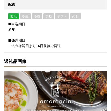
配送
常温
冷蔵
冷凍
定期
ギフト
のし
■申込期日
通年
■発送期日
ご入金確認日より14日前後で発送
返礼品画像