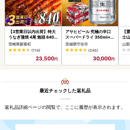
【3営業日以内出荷】特大
アサヒビール 究極の辛口
【置
うなぎ蒲焼 4尾 無頭 840g
スーパードライ 350ml×4
士山
以上 C388-840-3D
8本 ビール
BK1
宮崎県新富町
茨城県守谷市
山梨
(714)
(245)
23,500
30,000
最近チェックした返礼品
返礼品詳細ページの閲覧で、ここに履歴が表示されます。