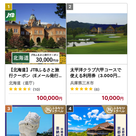
【北海道】JTBふるさと旅
太平洋クラブ六甲コースで
行クーポン（Eメール発行
使える利用券（3.000円分
）30,000円分 旅行 トラベ
）
北海道（道庁）
兵庫県三木市
ル 宿泊 人気 おすすめ JTB
(10)
(6)
W030T
100,000
10,000