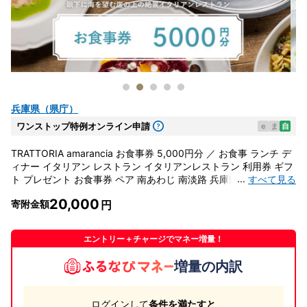
兵庫県（県庁）
ワンストップ特例オンライン申請
e
ま
自
TRATTORIA amarancia お食事券 5,000円分 ／ お食事 ランチ デ
ィナー イタリアン レストラン イタリアンレストラン 利用券 ギフ
...
すべて見る
ト プレゼント お食事券 ペア 南あわじ 南淡路 兵庫県 ふるさと納
税 送料無料
20,000
寄附金額
エントリー＋チャージでマネー増量！
増量の内訳
ログインして
条件を満たすと