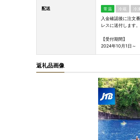
配送
常温
冷蔵
冷
入金確認後に注文
レスに送付します。※【i
【受付期間】
2024年10月1日～
返礼品画像