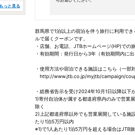
もっと見る
群馬県で1泊以上の宿泊を伴う旅行に利用でき
ルで届くクーポンです。
・店舗、お電話、JTBホームページ(HP)で
・有効期間：発行日から3年（有効期間内に
・使用方法や宿泊できる施設はこちら（一部
http://www.jtb.co.jp/myjtb/campaign/cou
・総務省告示を受け2024年10月1日以降以
1)寄付自治体が属する都道府県内のみで営業展
除く
2)上記都道府県以外でも営業展開している施
たり1泊5万円以内
※1)で1人あたり1泊5万円を超える場合はJ