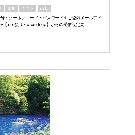
凍
定期
ギフト
のし
番号・クーポンコード・パスワードをご登録メールアド
nfo@jtb-furusato.jp】からの受信設定要