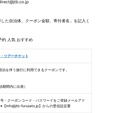
t@jtb.co.jp
付した自治体、クーポン金額、寄付者名」を記入く
予約 人気 おすすめ
験・ツアーチケット
宿泊を伴う旅行に利用できるクーポンです。
効期間内に出発）
番号・クーポンコード・パスワードをご登録メールアド
nfo@jtb-furusato.jp】からの受信設定要