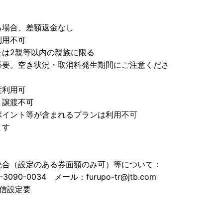
る場合、差額返金なし
利用不可
たは2親等以内の親族に限る
必要。空き状況・取消料発生期間にご注意くださ
度利用可
、譲渡不可
ポイント等が含まれるプランは利用不可
ます
統合（設定のある券面額のみ可）等について：
-0034 メール：furupo-tr@jtb.com
ル受信設定要