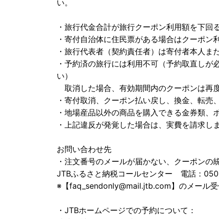
い。
・旅行代金合計が旅行クーポン利用額を下回
・寄付自治体に住民票がある場合はクーポン
・旅行代表者（契約責任者）は寄付者本人ま
・予約済の旅行には利用不可（予約取直しが
い）
取消した場合、有効期間内のクーポンは再
・寄付取消、クーポン払い戻し、換金、転売
・地場産品以外の商品を購入できる金券類、
・上記違反が発覚した場合は、実費を請求し
お問い合わせ先
・注文番号のメールが届かない、クーポンの
JTBふるさと納税コールセンター 電話：050-3090
※【faq_sendonly@mail.jtb.com】のメー
・JTBホームページでの予約について：