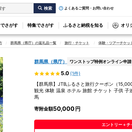
よくあるご質問・お問い合わせ
リでさがす
特集でさがす
ふるさと納税を知る
オリ
方
群馬県（県庁）の返礼品一覧
旅行・チケット
体験・ツアーチケッ
群馬県（県庁）
ワンストップ特例オンライン申請
5.0
(1件)
【群馬県】JTBふるさと旅行クーポン（15,0
観光 体験 温泉 ホテル 旅館 チケット 子供 子
馬
50,000
寄附金額
エントリー＋チ