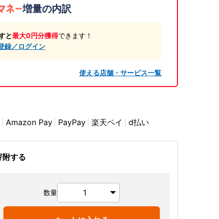
増量の内訳
すと
最大0円分獲得
できます！
登録／ログイン
使える店舗・サービス一覧
Amazon Pay
PayPay
楽天ペイ
d払い
寄附する
数量