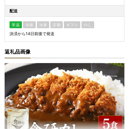
配送
常温
冷蔵
冷凍
定期
ギフト
のし
決済から14日前後で発送
返礼品画像