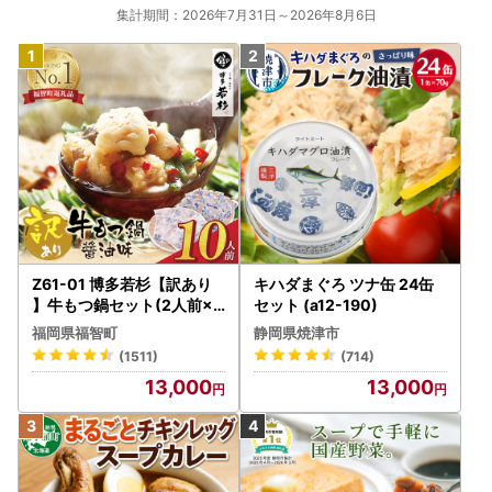
集計期間：2026年7月31日～2026年8月6日
Z61-01 博多若杉【訳あり
キハダまぐろ ツナ缶 24缶
】牛もつ鍋セット(2人前×5
セット (a12-190)
) 10人前 もつ鍋
福岡県福智町
静岡県焼津市
(1511)
(714)
13,000
13,000