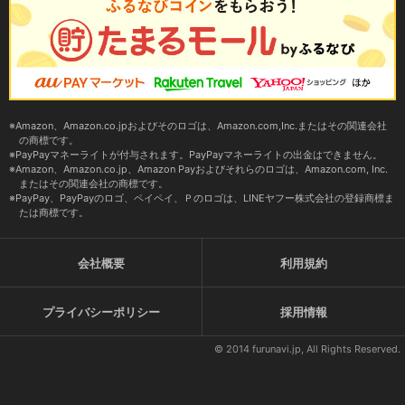
Amazon、Amazon.co.jpおよびそのロゴは、Amazon.com,Inc.またはその関連会社
の商標です。
PayPayマネーライトが付与されます。PayPayマネーライトの出金はできません。
Amazon、Amazon.co.jp、Amazon Payおよびそれらのロゴは、Amazon.com, Inc.
またはその関連会社の商標です。
PayPay、PayPayのロゴ、ペイペイ、Ｐのロゴは、LINEヤフー株式会社の登録商標ま
たは商標です。
会社概要
利用規約
プライバシーポリシー
採用情報
© 2014 furunavi.jp, All Rights Reserved.