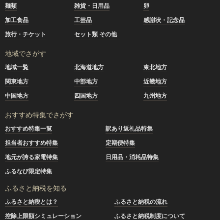
麺類
雑貨・日用品
卵
加工食品
工芸品
感謝状・記念品
旅行・チケット
セット類 その他
地域でさがす
地域一覧
北海道地方
東北地方
関東地方
中部地方
近畿地方
中国地方
四国地方
九州地方
おすすめ特集でさがす
おすすめ特集一覧
訳あり返礼品特集
担当者おすすめ特集
定期便特集
地元が誇る家電特集
日用品・消耗品特集
ふるなび限定特集
ふるさと納税を知る
ふるさと納税とは？
ふるさと納税の流れ
控除上限額シミュレーション
ふるさと納税制度について