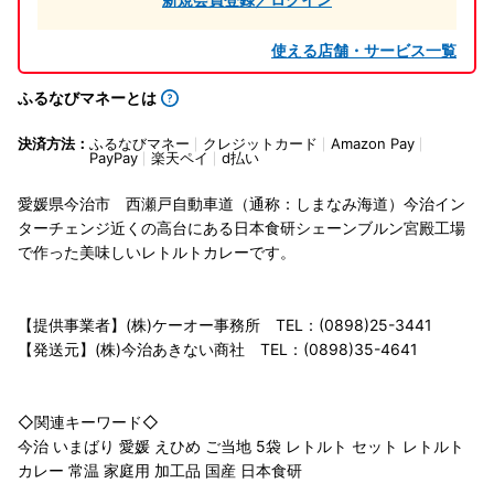
使える店舗・サービス一覧
ふるなびマネーとは
決済方法：
ふるなびマネー
クレジットカード
Amazon Pay
PayPay
楽天ペイ
d払い
愛媛県今治市 西瀬戸自動車道（通称：しまなみ海道）今治イン
ターチェンジ近くの高台にある日本食研シェーンブルン宮殿工場
で作った美味しいレトルトカレーです。
【提供事業者】(株)ケーオー事務所 TEL：(0898)25-3441
【発送元】(株)今治あきない商社 TEL：(0898)35-4641
◇関連キーワード◇
今治 いまばり 愛媛 えひめ ご当地 5袋 レトルト セット レトルト
カレー 常温 家庭用 加工品 国産 日本食研