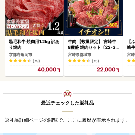
黒毛和牛 焼肉用1.2kg 訳あ
牛肉 【数量限定】 宮崎牛
【ふ
り焼肉
9種盛 焼肉セット〔22-31
崎牛 
-006-600g〕都城 イチオ
-VO
京都府亀岡市
宮崎県都城市
宮崎
シ!! 牛肉
(79)
(75)
40,000
22,000
最近チェックした返礼品
返礼品詳細ページの閲覧で、ここに履歴が表示されます。