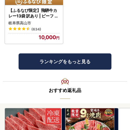
【ふるなび限定】飛騨牛カ
レー13袋 訳あり | ビーフ レ
トルト 訳あり DC006-CP
岐阜県高山市
01 FN-Limited-VO
(634)
10,000
ランキングをもっと見る
おすすめ返礼品