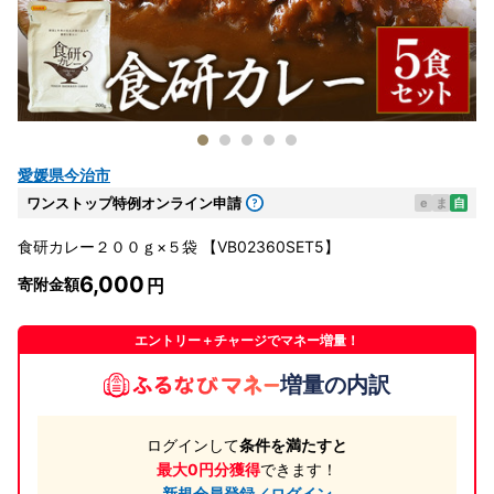
愛媛県今治市
ワンストップ特例オンライン申請
e
ま
自
食研カレー２００ｇ×５袋 【VB02360SET5】
6,000
寄附金額
エントリー＋チャージでマネー増量！
増量の内訳
ログインして
条件を満たすと
最大0円分獲得
できます！
新規会員登録／ログイン