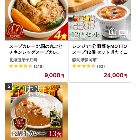
スープカレー 北国の丸ごと
レンジで1分 野菜をMOTTO
チキンレッグスープカレー
スープ 12個 セット 具だく
4個 3739
さんスープ 朝食 惣菜 国産
北海道弟子屈町
静岡県静岡市
野菜 常温保存
(215)
(53)
9,000
24,000