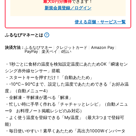
最大0円分獲得
できます！
新規会員登録／ログイン
使える店舗・サービス一覧
ふるなびマネーとは
決済方法：
ふるなびマネー
クレジットカード
Amazon Pay
PayPay
楽天ペイ
d払い
・1秒ごとに食材の温度を検知設定温度にあたためOK「瞬速セン
シング赤外線センサー」搭載
・スタートキーを押すだけ！「自動あたため」
・-10℃～90℃まで、設定した温度であたためできる「お好み温
度」（自動メニュー4）
・全解凍・半解凍が選べる「解凍」
・忙しい時に手早く作れる「チャチャッとレシピ」（自動メニュ
ー9 お料理ノート掲載レシピのみ対応）
・よく使う温度を登録できる「My温度」（最大3つまで登録可
能）
・毎日使いやすい！素早くあたため「高出力1000Wインバータ