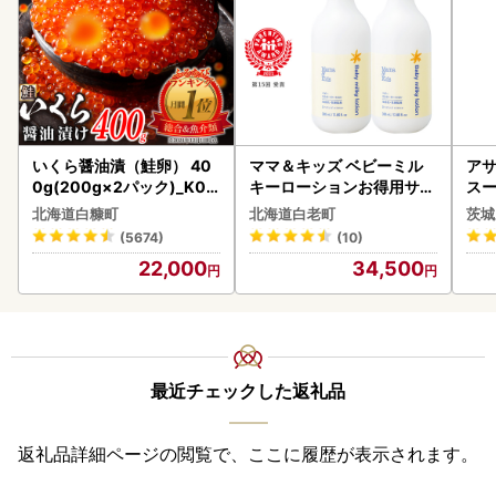
いくら醤油漬（鮭卵） 40
ママ＆キッズ ベビーミル
アサ
0g(200g×2パック)_K02
キーローションお得用サイ
スー
2-1676
ズ 380ml 2本セット CH21
8本
北海道白糠町
北海道白老町
茨城
0
(5674)
(10)
22,000
34,500
最近チェックした返礼品
返礼品詳細ページの閲覧で、ここに履歴が表示されます。