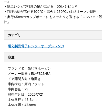
ー」
・簡単レシピで料理の幅が広がる！55レシピつき
・料理の幅が広がる100℃～高火力250℃の本格オーブン調理
・奥行45cmのカップボードにもスッキリと置ける「コンパクト設
計」
カテゴリ
電化製品
電子レンジ・オーブンレンジ
容量
ブランド名：象印マホービン
メーカー型番：EU-FB23-BA
ドア開閉方向：縦開き
庫内構造：庫内フラット
庫内容量：23L
発売年月日：2025/7/21
本体奥行：45.3cm
本体横幅：47.8cm