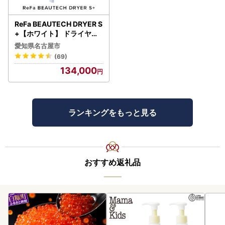
ReFa BEAUTECH DRYER S
+【ホワイト】 ドライヤー
美容 家電 ドライヤー リフ
愛知県名古屋市
ァ
(69)
134,000
ランキングをもっと見る
おすすめ返礼品