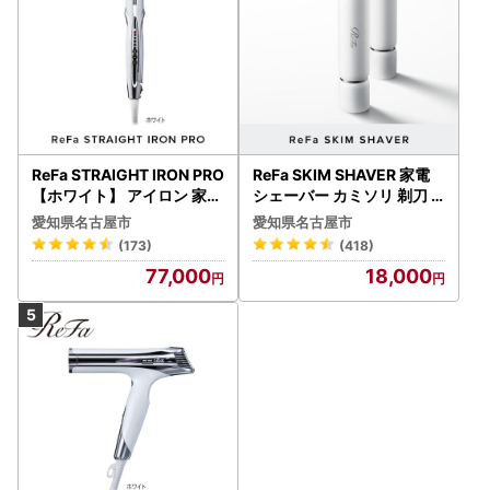
ReFa STRAIGHT IRON PRO
ReFa SKIM SHAVER 家電
【ホワイト】 アイロン 家電
シェーバー カミソリ 剃刀
美容 リファ アイロン
シェーバー
愛知県名古屋市
愛知県名古屋市
(173)
(418)
77,000
18,000