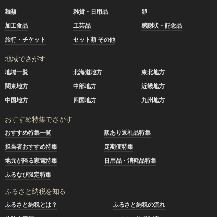
麺類
雑貨・日用品
卵
加工食品
工芸品
感謝状・記念品
旅行・チケット
セット類 その他
地域でさがす
地域一覧
北海道地方
東北地方
関東地方
中部地方
近畿地方
中国地方
四国地方
九州地方
おすすめ特集でさがす
おすすめ特集一覧
訳あり返礼品特集
担当者おすすめ特集
定期便特集
地元が誇る家電特集
日用品・消耗品特集
ふるなび限定特集
ふるさと納税を知る
ふるさと納税とは？
ふるさと納税の流れ