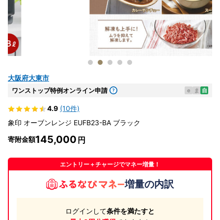
大阪府大東市
ワンストップ特例オンライン申請
e
ま
自
4.9
(10件)
象印 オーブンレンジ EUFB23-BA ブラック
145,000
寄附金額
エントリー＋チャージでマネー増量！
増量の内訳
ログインして
条件を満たすと