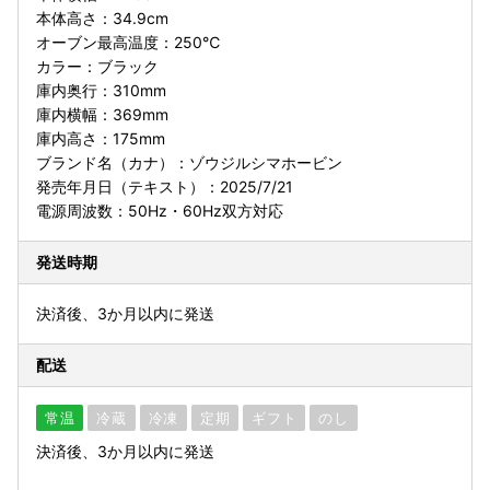
本体高さ：34.9cm
オーブン最高温度：250℃
カラー：ブラック
庫内奥行：310mm
庫内横幅：369mm
庫内高さ：175mm
ブランド名（カナ）：ゾウジルシマホービン
発売年月日（テキスト）：2025/7/21
電源周波数：50Hz・60Hz双方対応
発送時期
決済後、3か月以内に発送
配送
常温
冷蔵
冷凍
定期
ギフト
のし
決済後、3か月以内に発送