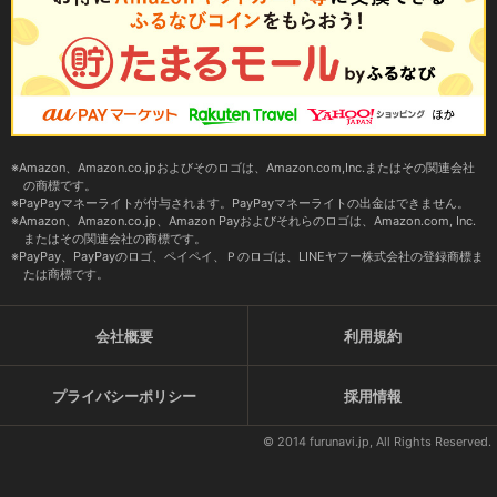
Amazon、Amazon.co.jpおよびそのロゴは、Amazon.com,Inc.またはその関連会社
の商標です。
PayPayマネーライトが付与されます。PayPayマネーライトの出金はできません。
Amazon、Amazon.co.jp、Amazon Payおよびそれらのロゴは、Amazon.com, Inc.
またはその関連会社の商標です。
PayPay、PayPayのロゴ、ペイペイ、Ｐのロゴは、LINEヤフー株式会社の登録商標ま
たは商標です。
会社概要
利用規約
プライバシーポリシー
採用情報
© 2014 furunavi.jp, All Rights Reserved.