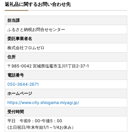
返礼品に関するお問い合わせ先
●お申込み前に必ずお読みください●
・ふるさと納税は寄附のため寄附申込後のキャンセルはでき
担当課
ません。
ふるさと納税お問合せセンター
・住民票が塩竈市にある方は、返礼品の贈呈を行っておりま
せん。
委託事業者名
株式会社フロムゼロ
★返礼品について
・冷蔵・冷凍配送のお品につきましては、離島への配送は受
住所
付ておりません。
〒985-0042
宮城県塩竈市玉川1丁目2-37-1
・出荷後に、返礼品送付先ご住所の誤り等のお申込内容不備
電話番号
をご連絡いただいても【再送及び返金は承ることができませ
ん】
050-3644-2671
・出荷準備後の返礼品の配送先変更については、直接配送業
ホームページ
者へご依頼をお願いいたします。
※出荷後の転送サービスにより受け取る場合は、転送料金(受
https://www.city.shiogama.miyagi.jp/
取人着払い)が発生しますので、ご了承ください。当市で負
受付時間
担はいたしません。
平日 午前9：00-午後5：00
・長期不在期間がある場合、申込時に注文確定前の備考欄へ
(土日祝日/年末年始1/1～1/4お休み）
ご不在日を記入してください。