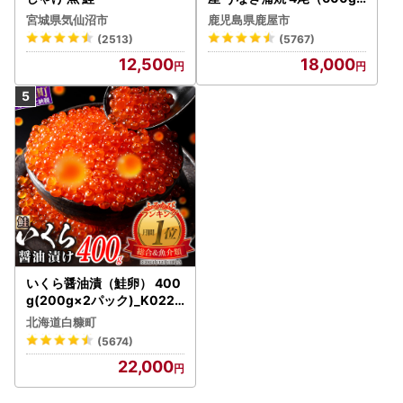
） KN007-004-04-cp18
宮城県気仙沼市
鹿児島県鹿屋市
うなぎ 鰻 魚 惣菜 総菜
(2513)
(5767)
12,500
18,000
いくら醤油漬（鮭卵） 400
g(200g×2パック)_K022-
1676
北海道白糠町
(5674)
22,000