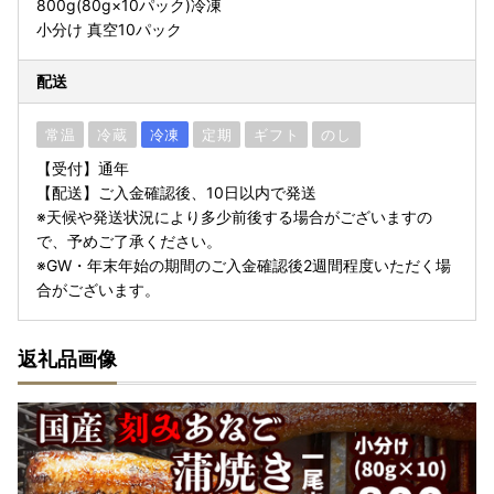
800g(80g×10パック)冷凍
小分け 真空10パック
配送
常温
冷蔵
冷凍
定期
ギフト
のし
【受付】通年
【配送】ご入金確認後、10日以内で発送
※天候や発送状況により多少前後する場合がございますの
で、予めご了承ください。
※GW・年末年始の期間のご入金確認後2週間程度いただく場
合がございます。
返礼品画像