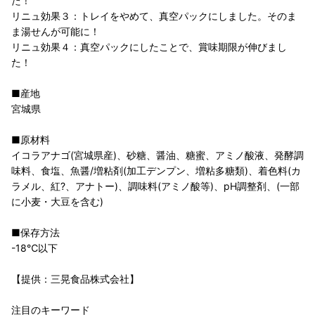
た！
リニュ効果３：トレイをやめて、真空パックにしました。そのま
ま湯せんが可能に！
リニュ効果４：真空パックにしたことで、賞味期限が伸びまし
た！
■産地
宮城県
■原材料
イコラアナゴ(宮城県産)、砂糖、醤油、糖蜜、アミノ酸液、発酵調
味料、食塩、魚醤/増粘剤(加工デンプン、増粘多糖類)、着色料(カ
ラメル、紅?、アナトー)、調味料(アミノ酸等)、pH調整剤、(一部
に小麦・大豆を含む)
■保存方法
-18℃以下
【提供：三晃食品株式会社】
注目のキーワード