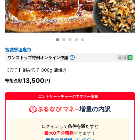
宮城県塩竈市
ワンストップ特例オンライン申請
e
ま
自
【穴子】刻み穴子 800g 蒲焼き
13,500
寄附金額
エントリー＋チャージでマネー増量！
増量の内訳
ログインして
条件を満たすと
最大0円分獲得
できます！
新規会員登録／ログイン