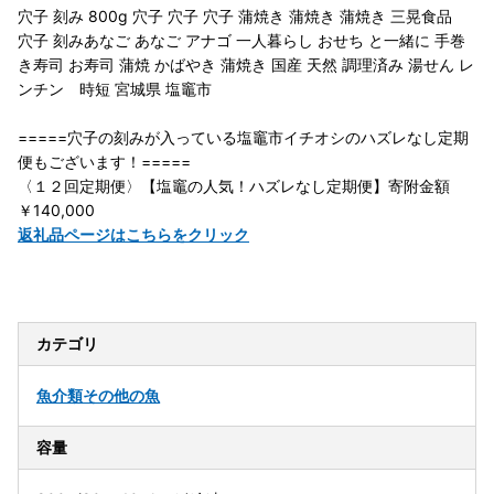
穴子 刻み 800g 穴子 穴子 穴子 蒲焼き 蒲焼き 蒲焼き 三晃食品
穴子 刻みあなご あなご アナゴ 一人暮らし おせち と一緒に 手巻
き寿司 お寿司 蒲焼 かばやき 蒲焼き 国産 天然 調理済み 湯せん レ
ンチン 時短 宮城県 塩竈市
=====穴子の刻みが入っている塩竈市イチオシのハズレなし定期
便もございます！=====
〈１２回定期便〉【塩竈の人気！ハズレなし定期便】寄附金額
￥140,000
返礼品ページはこちらをクリック
カテゴリ
魚介類
その他の魚
容量