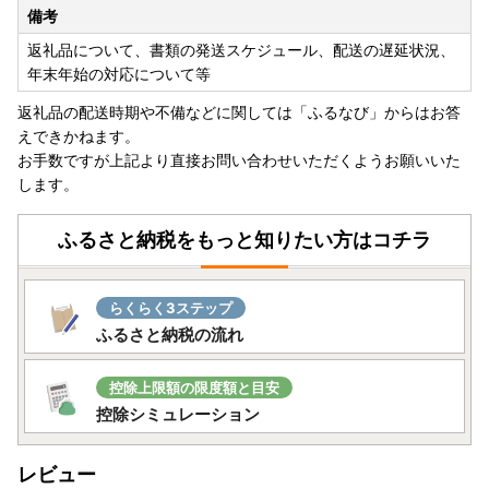
・返礼品の発送時にはメールにて出荷通知メールをお送りさ
備考
せていただいております。
返礼品について、書類の発送スケジュール、配送の遅延状況、
年末年始の対応について等
【返礼品のアフター保証についてのご案内】
※返礼品の受取後、すぐに返礼品の状態をご確認ください※
返礼品の配送時期や不備などに関しては「ふるなび」からはお答
配送中の衝撃や温度変化などにより、返礼品の品質に不備が
えできかねます。
生じる可能性がございます。
お手数ですが上記より直接お問い合わせいただくようお願いいた
万が一、到着した返礼品にひどい傷みや破損がございました
します。
ら、到着後速やかに状態が確認できる画像を撮影し、返礼品
到着後3日以内にメール添付の上、お問い合わせ先までご連
ふるさと納税をもっと知りたい方はコチラ
絡ください。
・到着後の時間経過による状態の変化や劣化の場合、画像デ
ータがないものは対応できかねる場合がございます。
らくらく3ステップ
ふるさと納税の流れ
お問い合わせ先
株式会社フロムゼロ 宮城営業所
控除上限額の限度額と目安
〒985-0042 宮城県塩竈市玉川1丁目2-37-1
控除シミュレーション
TEL：050-3644-2671（平日9：00～17：00）
メール：csshiogama@fromzero.pro
レビュー
※土日祝日、年末年始は休業です。