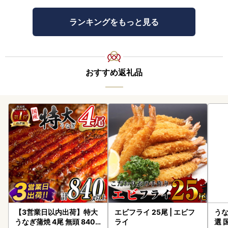
ランキングをもっと見る
おすすめ返礼品
【3営業日以内出荷】特大
エビフライ 25尾 | エビフ
うな
うなぎ蒲焼 4尾 無頭 840g
ライ
選 