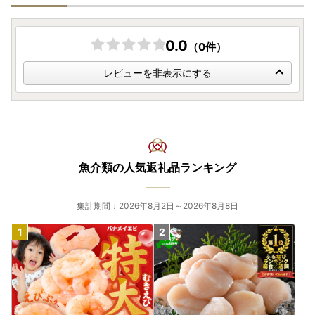
※メールの返信は翌営業日以降となりますので、ご了承くだ
さい。
0.0
※内容により回答までお時間を頂く場合がございます。
（0件）
レビューを非表示にする
＜ヤマト運輸 お届け先変更(転送)サービスの有料化について
＞
2023年8月1日から、寄附申込後に、お届け先を変更する場
合は、
【お届け先(配送先)様ご負担】
で、送り状記載のお届
け先から
変更後のお届け先までの運賃(定価・着払い)
が加金
されることとなりました。
魚介類の人気返礼品ランキング
●お届け先(配送先)様の住所は正確に記載してください。
●番地やマンション名、部屋番号等の記載漏れがないか、十
分確認してください。
集計期間：2026年8月2日～2026年8月8日
●長期不在や引越し等のご予定がある場合は、あらかじめお
知らせください。