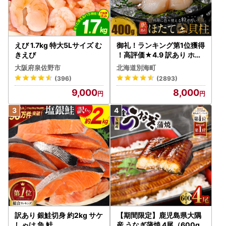
えび 1.7kg 特大5Lサイズ む
御礼！ランキング第1位獲得
きえび
！高評価★4.9 訳あり ホタ
テ 400g（ほたて 帆立 貝柱
大阪府泉佐野市
北海道別海町
冷凍 ）
(396)
(2893)
9,000
8,000
訳あり 銀鮭切身 約2kg サケ
【期間限定】鹿児島県大隅
しゃけ 魚 鮭
産 うなぎ蒲焼 4尾（600g