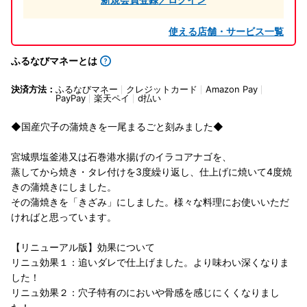
使える店舗・サービス一覧
ふるなびマネーとは
決済方法：
ふるなびマネー
クレジットカード
Amazon Pay
PayPay
楽天ペイ
d払い
◆国産穴子の蒲焼きを一尾まるごと刻みました◆
宮城県塩釜港又は石巻港水揚げのイラコアナゴを、
蒸してから焼き・タレ付けを3度繰り返し、仕上げに焼いて4度焼
きの蒲焼きにしました。
その蒲焼きを「きざみ」にしました。様々な料理にお使いいただ
ければと思っています。
【リニューアル版】効果について
リニュ効果１：追いダレで仕上げました。より味わい深くなりま
した！
リニュ効果２：穴子特有のにおいや骨感を感じにくくなりまし