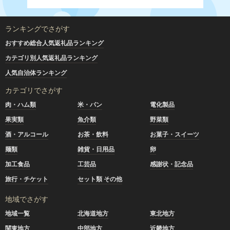
ランキングでさがす
おすすめ総合人気返礼品ランキング
カテゴリ別人気返礼品ランキング
人気自治体ランキング
カテゴリでさがす
肉・ハム類
米・パン
電化製品
果実類
魚介類
野菜類
酒・アルコール
お茶・飲料
お菓子・スイーツ
麺類
雑貨・日用品
卵
加工食品
工芸品
感謝状・記念品
旅行・チケット
セット類 その他
地域でさがす
地域一覧
北海道地方
東北地方
関東地方
中部地方
近畿地方