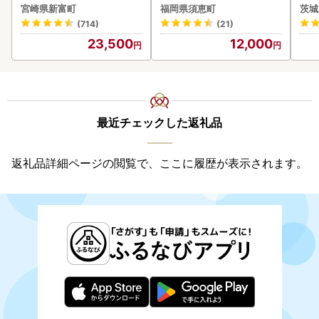
以上 C388-840-3D
付き
宮崎県新富町
福岡県須恵町
茨城
あり
(714)
(21)
人気
23,500
12,000
代
最近チェックした返礼品
返礼品詳細ページの閲覧で、ここに履歴が表示されます。