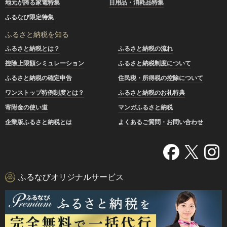
地元が誇る家電特集
日用品・消耗品特集
ふるなび限定特集
ふるさと納税を知る
ふるさと納税とは？
ふるさと納税の流れ
控除上限額シミュレーション
ふるさと納税制度について
ふるさと納税の確定申告
住民税・所得税の控除について
ワンストップ特例制度とは？
ふるさと納税のお礼特典
寄附金の使い道
マンガふるさと納税
企業版ふるさと納税とは
よくあるご質問・お問い合わせ
ふるなびオリジナルサービス