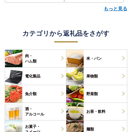
もっと見る
カテゴリから返礼品をさがす
肉・
米・パン
ハム類
電化製品
果物類
魚介類
野菜類
酒・
お茶・
飲料
アルコール
お菓子・
麺類
スイーツ