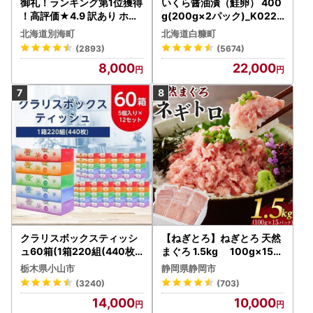
御礼！ランキング第1位獲得
いくら醤油漬（鮭卵） 400
！高評価★4.9 訳あり ホタ
g(200g×2パック)_K022-
テ 400g（ほたて 帆立 貝柱
1676
北海道別海町
北海道白糠町
冷凍 ）
(2893)
(5674)
8,000
22,000
クラリスボックスティッシ
【ねぎとろ】ねぎとろ 天然
ュ60箱(1箱220組(440枚))
まぐろ 1.5kg 100g×15パ
(5個入り×12セット)【配送
ック
栃木県小山市
静岡県静岡市
不可地域：離島・沖縄県】
(3240)
(703)
【1256759】
14,000
10,000