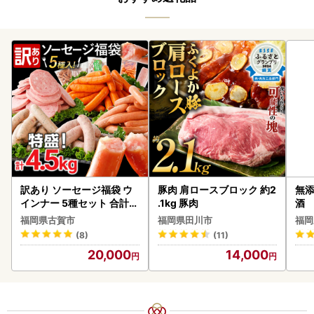
訳あり ソーセージ福袋 ウ
豚肉 肩ロースブロック 約2
無添
インナー 5種セット 合計4.
.1kg 豚肉
酒
5kg ソーセージ
福岡県古賀市
福岡県田川市
福岡
(8)
(11)
20,000
14,000