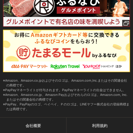
Amazon、Amazon.co.jpおよびそのロゴは、Amazon.com,Inc.またはその関連会社
の商標です。
PayPayマネーライトが付与されます。PayPayマネーライトの出金はできません。
Amazon、Amazon.co.jp、Amazon Payおよびそれらのロゴは、Amazon.com, Inc.
またはその関連会社の商標です。
PayPay、PayPayのロゴ、ペイペイ、Ｐのロゴは、LINEヤフー株式会社の登録商標ま
たは商標です。
会社概要
利用規約