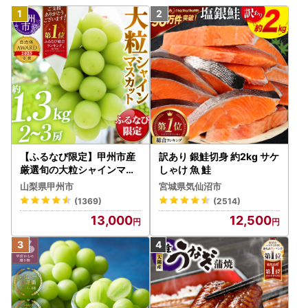
【ふるなび限定】甲州市産
訳あり 銀鮭切身 約2kg サケ
厳選旬の大粒シャインマス
しゃけ 魚 鮭
カット 約1.3kg 2～3房【2
山梨県甲州市
宮城県気仙沼市
026年発送】（MG）B12-
(1369)
(2514)
472 FN-Limited-VO シャ
13,000
12,500
インマスカット フルーツ