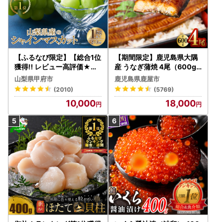
【ふるなび限定】【総合1位
【期間限定】鹿児島県大隅
獲得!! レビュー高評価★】
産 うなぎ蒲焼 4尾（600g
〈2026年度配送分〉山梨
） KN007-004-04-cp18
山梨県甲府市
鹿児島県鹿屋市
県産 シャインマスカット 2
うなぎ 鰻 魚 惣菜 総菜
(2010)
(5769)
～3房（1.0kg以上）シャイ
10,000
18,000
ン フルーツ FN-Limited-S
P