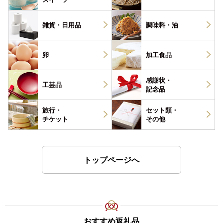
雑貨・
日用品
調味料・
油
卵
加工食品
感謝状・
工芸品
記念品
旅行・
セット類・
チケット
その他
トップページへ
おすすめ返礼品