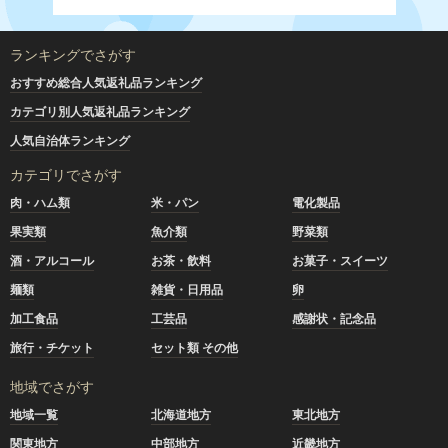
ランキングでさがす
おすすめ総合人気返礼品ランキング
カテゴリ別人気返礼品ランキング
人気自治体ランキング
カテゴリでさがす
肉・ハム類
米・パン
電化製品
果実類
魚介類
野菜類
酒・アルコール
お茶・飲料
お菓子・スイーツ
麺類
雑貨・日用品
卵
加工食品
工芸品
感謝状・記念品
旅行・チケット
セット類 その他
地域でさがす
地域一覧
北海道地方
東北地方
関東地方
中部地方
近畿地方