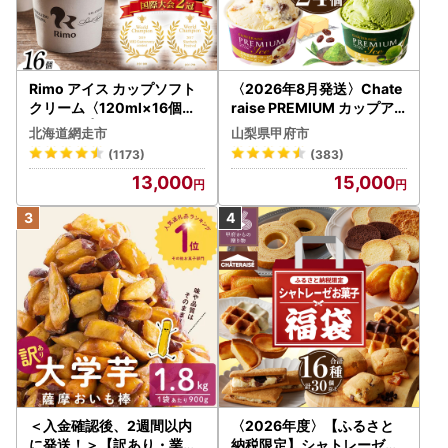
Rimo アイス カップソフト
〈2026年8月発送〉Chate
クリーム〈120ml×16個〉
raise PREMIUM カップア
ABA002 | アイス
イス 詰合せ 4種 24個 アイ
北海道網走市
山梨県甲府市
ス
(1173)
(383)
13,000
15,000
＜入金確認後、2週間以内
〈2026年度〉【ふるさと
に発送！＞【訳あり・業務
納税限定】シャトレーゼ人