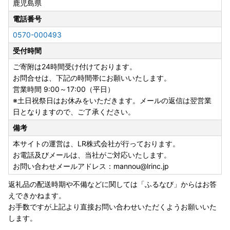
鹿児島県
る場合がございます。
電話番号
・フルーツ・野菜等の返礼品について
0570-000493
天災・天候等の諸事情の影響による収穫量の激減、著しい品
受付時間
質問題などが生じた場合には発送順延、発送不可となる場合
がございます。
ご寄附は24時間受け付けております。
発送不可となった場合には別の返礼品を代品としてお送りす
お問合せは、下記の時間帯にお願いいたします。
るなどの対応をさせていただきます。
営業時間 9:00～17:00（平日）
※土日祝祭日はお休みをいただきます。メールの返信は翌営業
・寄附者様ご都合での受取不可について
日となりますので、ご了承ください。
長期不在など、寄附者様のご都合でお受け取りできなかった
備考
場合の再送はいたしかねます。
お受け取りできない期間があらかじめわかっている場合に
本サイトの運営は、LR株式会社が行っております。
は、お手数ですがお申し込み時に「備考欄」へご記入いただ
お電話及びメールは、当社がご対応いたします。
き、必ずお知らせください。
お問い合わせメールアドレス：mannou@lrinc.jp
返礼品の配送時期や不備などに関しては「ふるなび」からはお答
・寄附申し込みのキャンセル、返礼品の変更・返品はできま
えできかねます。
せん。
お手数ですが上記より直接お問い合わせいただくようお願いいた
します。
《熊本地震により被災された皆さまへ/配送遅延のお知ら