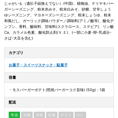
じゃがいも（遺伝子組換えでない）(中国)、植物油、テリヤキバー
ガーシーズニング、粉末赤みそ、粉末白みそ、砂糖、甘辛しょう
ゆシーズニング、マヨネーズシーズニング、粉末しょうゆ、粉末
和風だし、ガーリック調味パウダー／調味料(アミノ酸等)、酸化デ
ンプン、香料、酸味料、甘味料(スクラロース、ステビア)、リン酸
Ca、カラメル色素、酸化防止剤(Ｖ.Ｅ)、(一部に小麦･卵･乳成分･
さば･大豆を含む)
カテゴリ
お菓子・スイーツ
スナック・駄菓子
容量
・モスバーガーポテト(照焼バーガーコク旨味) (50g)：1袋
配送
常温
冷蔵
冷凍
定期
ギフト
のし