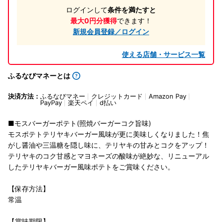
ログインして
条件を満たすと
最大0円分獲得
できます！
新規会員登録／ログイン
使える店舗・サービス一覧
ふるなびマネーとは
決済方法：
ふるなびマネー
クレジットカード
Amazon Pay
PayPay
楽天ペイ
d払い
■モスバーガーポテト(照焼バーガーコク旨味)
モスポテトテリヤキバーガー風味が更に美味しくなりました！焦
がし醤油や三温糖を隠し味に、テリヤキの甘みとコクをアップ！
テリヤキのコク甘感とマヨネーズの酸味が絶妙な、リニューアル
したテリヤキバーガー風味ポテトをご賞味ください。
【保存方法】
常温
【賞味期限】