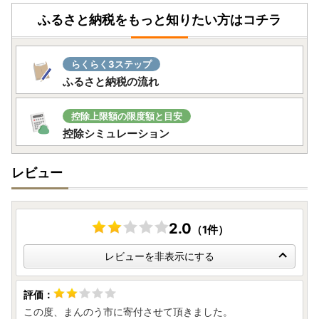
せ》
ふるさと納税をもっと知りたい方はコチラ
令和8年7月28日に発生した熊本県熊本地方を震源とする地
震により、お亡くなりになった方々に謹んでお悔やみ申し上
げますとともに、被災された皆さまに心よりお見舞い申し上
らくらく3ステップ
げます。
ふるさと納税の流れ
また、皆さまの安全と、被災地域の一日も早い復旧・復興を
お祈り申し上げます。
控除上限額の限度額と目安
現在、地震の影響により、熊本県を発着するお荷物の集荷・
控除シミュレーション
配送停止や九州地方を中心とした配送遅延が発生しておりま
す。
レビュー
お届けまで通常よりお時間をいただく場合がございますの
で、何卒ご理解賜りますようお願い申し上げます。
2.0
（1件）
レビューを非表示にする
この度、まんのう市に寄付させて頂きました。