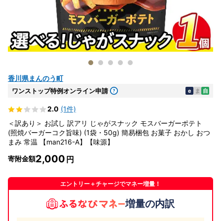
香川県まんのう町
ワンストップ特例オンライン申請
e
ま
自
2.0
(1件)
＜訳あり＞ お試し 訳アリ じゃがスナック モスバーガーポテト
(照焼バーガーコク旨味) (1袋・50g) 簡易梱包 お菓子 おかし おつ
まみ 常温 【man216-A】【味源】
2,000
寄附金額
エントリー＋チャージでマネー増量！
増量の内訳