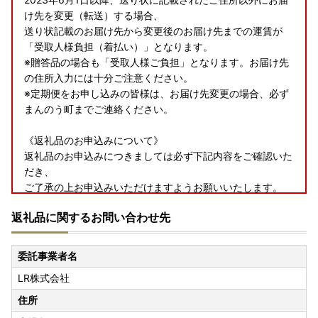
け先を変更（転送）する場合、
送り状記載のお届け先から変更後のお届け先までの運賃が
「受取人様負担（着払い）」となります。
※贈答品の場合も「受取人様ご負担」となります。お届け先
の住所入力には十分ご注意ください。
※定期便をお申し込みの皆様は、お届け先変更の場合、必ず
まんのう町までご連絡ください。
《返礼品のお申込みについて》
返礼品のお申込みにつきましては必ず下記内容をご確認いた
だき、
ご了承の上お申込みいただけますようお願いいたします。
返礼品に関するお問い合わせ先
・返礼品の到着後について
到着後は速やかに返礼品の状態をご確認ください。
返礼品の発送には万全を期しておりますが、万が一、不良・
委託事業者名
破損・誤納品などがございましたら、返礼品到着から2日以
LR株式会社
内に【商品の写真】と【箱などの梱包外装の写真】を添付の
うえ、お問い合わせ先までご連絡くださいませ。
住所
到着から日数が経ったものに関しましてはご対応いたしかね