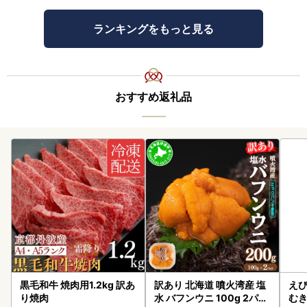
ランキングをもっと見る
おすすめ返礼品
黒毛和牛 焼肉用1.2kg 訳あ
訳あり 北海道 噴火湾産 塩
えび
り焼肉
水 バフンウニ 100g 2パッ
む