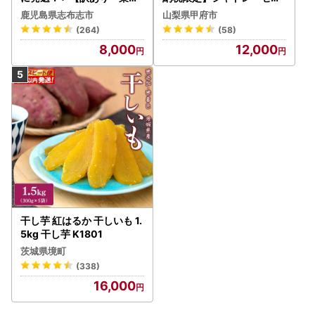
用】薩摩おいも棒セット 計
気お菓子勢ぞろい!! お菓子
鹿児島県志布志市
山梨県甲府市
1.8kg(900g×2袋) p8-142
福箱 シャトレーゼ
(264)
(58)
-2w
8,000
12,000
干し芋 紅はるか 干しいも 1.
5kg 干し芋 K1801
茨城県境町
(338)
16,000