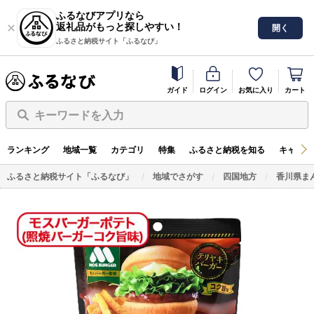
ふるなびアプリなら
返礼品がもっと探しやすい！
開く
ふるさと納税サイト「ふるなび」
ガイド
ログイン
お気に入り
カート
キーワードを入力
ランキング
地域一覧
カテゴリ
特集
ふるさと納税を知る
キャンペ
ふるさと納税サイト「ふるなび」
地域でさがす
四国地方
香川県ま