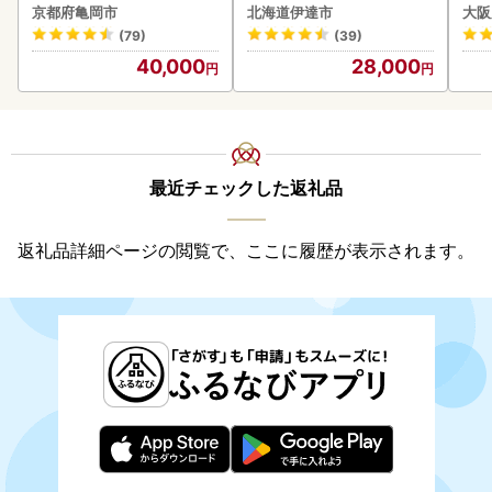
ク 計200g 《アフター保証
京都府亀岡市
北海道伊達市
大阪
付き》うに ウニ 雲丹 海鮮
(79)
(39)
海の幸 魚介類 ウニ丼 お寿
40,000
28,000
司 濃厚 無添加 産地直送 お
取り寄せ 山村水産 送料無
料
最近チェックした返礼品
返礼品詳細ページの閲覧で、ここに履歴が表示されます。