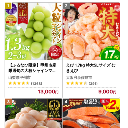
【ふるなび限定】甲州市産
えび 1.7kg 特大5Lサイズ む
厳選旬の大粒シャインマス
きえび
カット 約1.3kg 2～3房【2
山梨県甲州市
大阪府泉佐野市
026年発送】（MG）B12-
(1368)
(391)
472 FN-Limited-VO シャ
13,000
9,000
インマスカット フルーツ