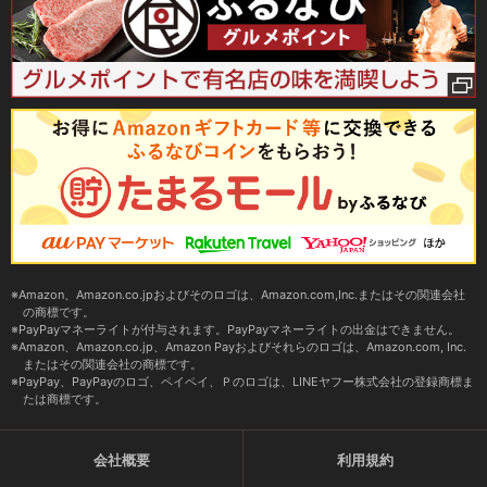
Amazon、Amazon.co.jpおよびそのロゴは、Amazon.com,Inc.またはその関連会社
の商標です。
PayPayマネーライトが付与されます。PayPayマネーライトの出金はできません。
Amazon、Amazon.co.jp、Amazon Payおよびそれらのロゴは、Amazon.com, Inc.
またはその関連会社の商標です。
PayPay、PayPayのロゴ、ペイペイ、Ｐのロゴは、LINEヤフー株式会社の登録商標ま
たは商標です。
会社概要
利用規約