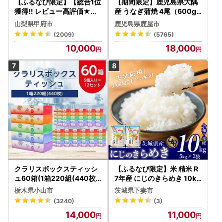
【ふるなび限定】【総合1位
【期間限定】鹿児島県大隅
獲得!! レビュー高評価★】
産 うなぎ蒲焼 4尾（600g
〈2026年度配送分〉山梨
） KN007-004-04-cp18
山梨県甲府市
鹿児島県鹿屋市
県産 シャインマスカット 2
うなぎ 鰻 魚 惣菜 総菜
(2009)
(5765)
～3房（1.0kg以上）シャイ
10,000
18,000
ン フルーツ FN-Limited-S
P
クラリスボックスティッシ
【ふるなび限定】米 精米 R
ュ60箱(1箱220組(440枚))
7年産 にじのきらめき 10kg
(5個入り×12セット)【配送
10月 FN-Limited-PR
栃木県小山市
茨城県下妻市
不可地域：離島・沖縄県】
(3240)
(3)
【1256759】
14,000
11,000