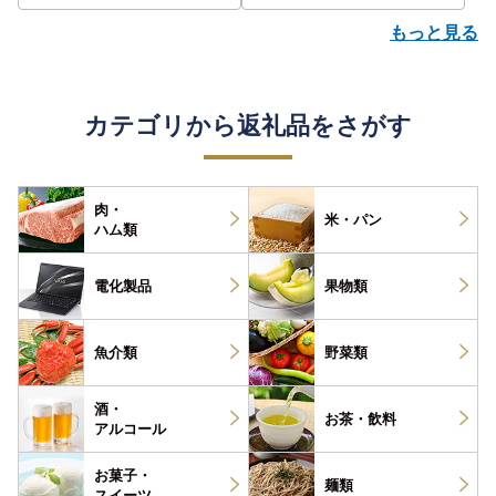
もっと見る
カテゴリから返礼品をさがす
肉・
米・パン
ハム類
電化製品
果物類
魚介類
野菜類
酒・
お茶・
飲料
アルコール
お菓子・
麺類
スイーツ