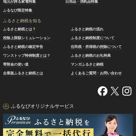
地元が誇る家電特集
日用品・消耗品特集
ふるなび限定特集
ふるさと納税を知る
ふるさと納税とは？
ふるさと納税の流れ
控除上限額シミュレーション
ふるさと納税制度について
ふるさと納税の確定申告
住民税・所得税の控除について
ワンストップ特例制度とは？
ふるさと納税のお礼特典
寄附金の使い道
マンガふるさと納税
企業版ふるさと納税とは
よくあるご質問・お問い合わせ
ふるなびオリジナルサービス