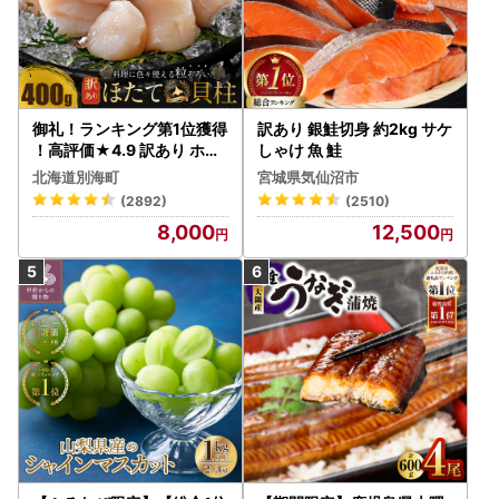
御礼！ランキング第1位獲得
訳あり 銀鮭切身 約2kg サケ
！高評価★4.9 訳あり ホタ
しゃけ 魚 鮭
テ 400g（ほたて 帆立 貝柱
北海道別海町
宮城県気仙沼市
冷凍 ）
(2892)
(2510)
8,000
12,500