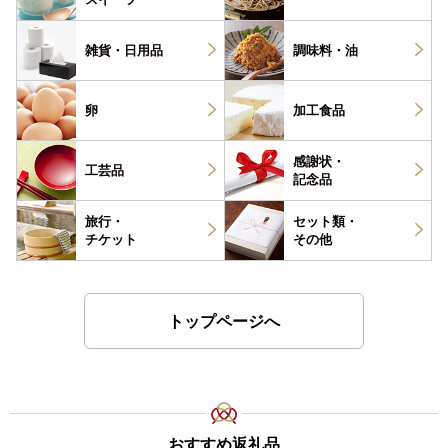
雑貨・
日用品
調味料・
油
卵
加工食品
感謝状・
工芸品
記念品
旅行・
セット類・
チケット
その他
トップページへ
おすすめ返礼品