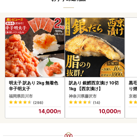
明太子 訳あり 2kg 無着色
訳あり 銀鱈西京漬け 10切
黒毛
辛子明太子
1kg 【西京漬け】
り
福岡県田川市
神奈川県藤沢市
京都
(298)
(14)
14,000
10,000