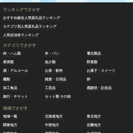
ランキングでさがす
おすすめ総合人気返礼品ランキング
カテゴリ別人気返礼品ランキング
人気自治体ランキング
カテゴリでさがす
肉・ハム類
米・パン
電化製品
果実類
魚介類
野菜類
酒・アルコール
お茶・飲料
お菓子・スイーツ
麺類
雑貨・日用品
卵
加工食品
工芸品
感謝状・記念品
旅行・チケット
セット類 その他
地域でさがす
地域一覧
北海道地方
東北地方
関東地方
中部地方
近畿地方