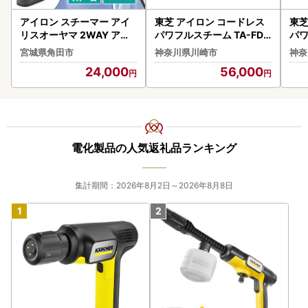
アイロン スチーマー アイ
東芝 アイロン コードレス
東芝
リスオーヤマ 2WAY アッ
パワフルスチーム TA-FDX
パワ
シュ IRS-02-HA ｜ アイロ
970(K)
70
宮城県角田市
神奈川県川崎市
神奈
ン 新生活 ひとり暮らし
24,000
56,000
電化製品の人気返礼品ランキング
集計期間：2026年8月2日～2026年8月8日