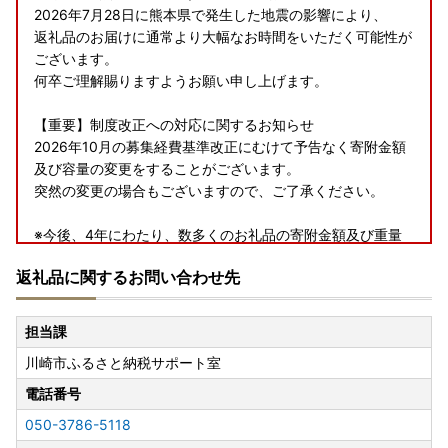
2026年7月28日に熊本県で発生した地震の影響により、
返礼品のお届けに通常より大幅なお時間をいただく可能性が
ございます。
何卒ご理解賜りますようお願い申し上げます。
【重要】制度改正への対応に関するお知らせ
2026年10月の募集経費基準改正にむけて予告なく寄附金額
及び容量の変更をすることがございます。
突然の変更の場合もございますので、ご了承ください。
※今後、4年にわたり、数多くのお礼品の寄附金額及び重量
の見直しが続くことや、
返礼品に関するお問い合わせ先
スタッフに限りがあることから、あらかじめ変更内容をお
伝えすることが難しくなりました。
ルールに基づいたふるさと納税の運用に資するため何卒ご
担当課
容赦賜り、
川崎市ふるさと納税サポート室
引き続き神奈川県川崎市の応援をよろしくお願いいたしま
す。
電話番号
050-3786-5118