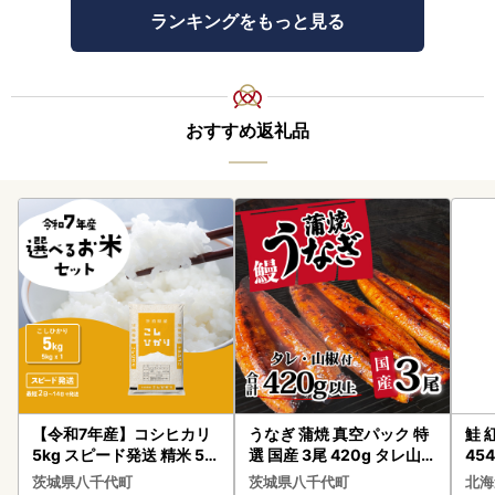
ランキングをもっと見る
おすすめ返礼品
【令和7年産】コシヒカリ
うなぎ 蒲焼 真空パック 特
鮭 紅
5kg スピード発送 精米 5k
選 国産 3尾 420g タレ山椒
454
g x 1袋 白米 茨城県 八千代
付き うな重 ひつまぶし 訳
茨城県八千代町
茨城県八千代町
北海