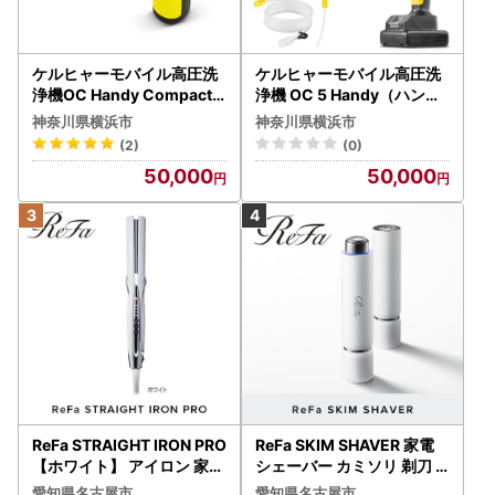
ケルヒャーモバイル高圧洗
ケルヒャーモバイル高圧洗
浄機OC Handy Compact
浄機 OC 5 Handy（ハンデ
（ハンディエア） APV000
ィジェット） APV0006
神奈川県横浜市
神奈川県横浜市
7
(2)
(0)
50,000
50,000
ReFa STRAIGHT IRON PRO
ReFa SKIM SHAVER 家電
【ホワイト】 アイロン 家電
シェーバー カミソリ 剃刀
美容 リファ アイロン
シェーバー
愛知県名古屋市
愛知県名古屋市