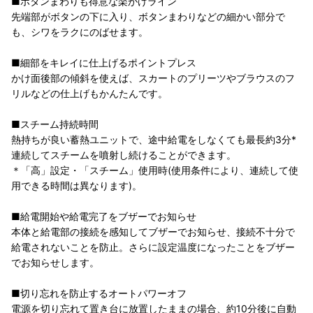
■ボタンまわりも得意な楽がけライン
先端部がボタンの下に入り、ボタンまわりなどの細かい部分で
も、シワをラクにのばせます。
■細部をキレイに仕上げるポイントプレス
かけ面後部の傾斜を使えば、スカートのプリーツやブラウスのフ
リルなどの仕上げもかんたんです。
■スチーム持続時間
熱持ちが良い蓄熱ユニットで、途中給電をしなくても最長約3分*
連続してスチームを噴射し続けることができます。
＊「高」設定・「スチーム」使用時(使用条件により、連続して使
用できる時間は異なります)。
■給電開始や給電完了をブザーでお知らせ
本体と給電部の接続を感知してブザーでお知らせ、接続不十分で
給電されないことを防止。さらに設定温度になったことをブザー
でお知らせします。
■切り忘れを防止するオートパワーオフ
電源を切り忘れて置き台に放置したままの場合、約10分後に自動