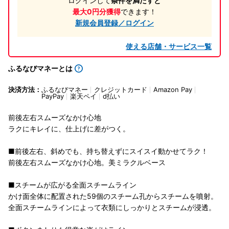
ログインして
条件を満たすと
最大0円分獲得
できます！
新規会員登録／ログイン
使える店舗・サービス一覧
ふるなびマネーとは
決済方法：
ふるなびマネー
クレジットカード
Amazon Pay
PayPay
楽天ペイ
d払い
前後左右スムーズなかけ心地
ラクにキレイに、仕上げに差がつく。
■前後左右、斜めでも、持ち替えずにスイスイ動かせてラク！
前後左右スムーズなかけ心地。美ミラクルベース
■スチームが広がる全面スチームライン
かけ面全体に配置された59個のスチーム孔からスチームを噴射。
全面スチームラインによって衣類にしっかりとスチームが浸透。