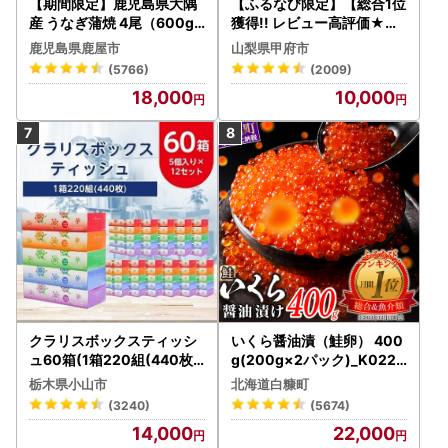
【期間限定】鹿児島県大隅
【ふるなび限定】【総合1位
産 うなぎ蒲焼 4尾（600g
獲得!! レビュー高評価★】
） KN007-004-04-cp18
〈2026年度配送分〉山梨
鹿児島県鹿屋市
山梨県甲府市
うなぎ 鰻 魚 惣菜 総菜
県産 シャインマスカット 2
(5766)
(2009)
～3房（1.0kg以上）シャイ
18,000
10,000
ン フルーツ FN-Limited-S
P
クラリスボックスティッシ
いくら醤油漬（鮭卵） 400
ュ60箱(1箱220組(440枚))
g(200g×2パック)_K022-
(5個入り×12セット)【配送
1676
栃木県小山市
北海道白糠町
不可地域：離島・沖縄県】
(3240)
(5674)
【1256759】
14,000
22,000