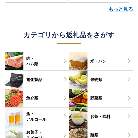
もっと見る
カテゴリから返礼品をさがす
肉・
米・パン
ハム類
電化製品
果物類
魚介類
野菜類
酒・
お茶・
飲料
アルコール
お菓子・
麺類
スイーツ