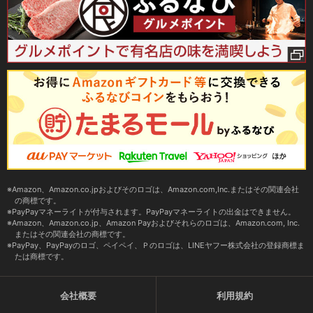
Amazon、Amazon.co.jpおよびそのロゴは、Amazon.com,Inc.またはその関連会社
の商標です。
PayPayマネーライトが付与されます。PayPayマネーライトの出金はできません。
Amazon、Amazon.co.jp、Amazon Payおよびそれらのロゴは、Amazon.com, Inc.
またはその関連会社の商標です。
PayPay、PayPayのロゴ、ペイペイ、Ｐのロゴは、LINEヤフー株式会社の登録商標ま
たは商標です。
会社概要
利用規約