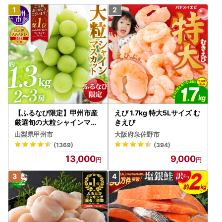
【ふるなび限定】甲州市産
えび 1.7kg 特大5Lサイズ む
厳選旬の大粒シャインマス
きえび
カット 約1.3kg 2～3房【2
山梨県甲州市
大阪府泉佐野市
026年発送】（MG）B12-
(1369)
(394)
472 FN-Limited-VO シャ
13,000
9,000
インマスカット フルーツ