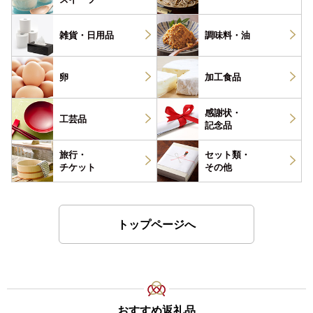
雑貨・
日用品
調味料・
油
卵
加工食品
感謝状・
工芸品
記念品
旅行・
セット類・
チケット
その他
トップページへ
おすすめ返礼品