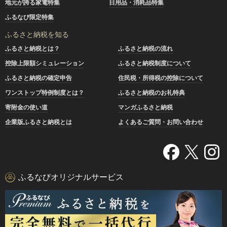
地元が誇る家電特集
日用品・消耗品特集
ふるなび限定特集
ふるさと納税を知る
ふるさと納税とは？
ふるさと納税の流れ
控除上限額シミュレーション
ふるさと納税制度について
ふるさと納税の確定申告
住民税・所得税の控除について
ワンストップ特例制度とは？
ふるさと納税のお礼特典
寄附金の使い道
マンガふるさと納税
企業版ふるさと納税とは
よくあるご質問・お問い合わせ
ふるなびオリジナルサービス