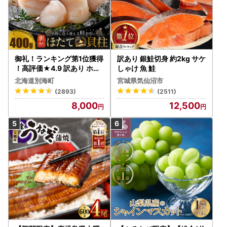
御礼！ランキング第1位獲得
訳あり 銀鮭切身 約2kg サケ
！高評価★4.9 訳あり ホタ
しゃけ 魚 鮭
テ 400g（ほたて 帆立 貝柱
北海道別海町
宮城県気仙沼市
冷凍 ）
(2893)
(2511)
8,000
12,500