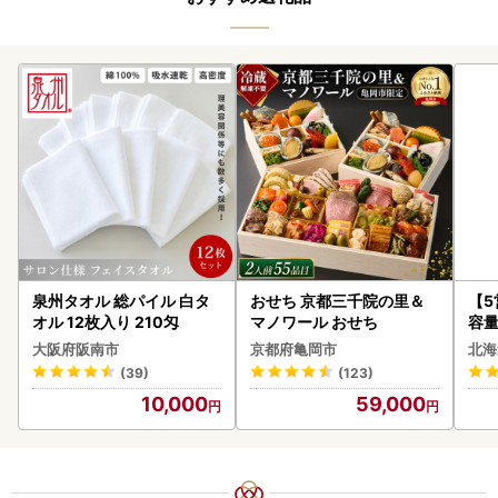
泉州タオル 総パイル 白タ
おせち 京都三千院の里＆
【
オル 12枚入り 210匁
マノワール おせち
容量
あ
大阪府阪南市
京都府亀岡市
北海
ーグ
(39)
(123)
05
10,000
59,000