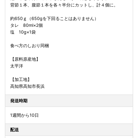
背節１本、腹節１本を各々半分にカットし、計４個に。
約650ｇ（650gを下回ることはありません）
タレ 80ml×2個
塩 10g×1袋
食べ方のしおり同梱
【原料原産地】
太平洋
【加工地】
高知県高知市長浜
発送時期
1週間から10日
配送