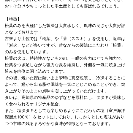
おすそ分けやちょっとした手土産としても喜ばれるでしょう。
【特徴】
松葉のみを火種にした製法は大変珍しく、風味の良さが大変好評
となっております！
古来より土佐では「松葉」や「茅（ススキ）」を使用し、近年は
「炭火」などが多いですが、昔ながらの製法にこだわり「松葉」
のみを使用しています。
松葉の火は、持続性がないものの、一瞬の火力はとても強力で、
松葉をつぎ足しながら強力な炎を維持し、外側を一気に焼き上げ
旨みを内側に閉じ込めています。
その後、焼いた鰹は熱いまま瞬時に真空包装し、冷凍することに
よって、鰹から出る脂や風味を一気にとじこめることができ、焼
き上がりそのままの風味を召し上がっていただけます。
タレは、高知県の特産品のゆずなどを原料にし、タタキが美味し
く食べられるオリジナル配合。
また、塩タタキとしても楽しめるようにこだわりの塩（室戸海洋
深層水100％）をセットにしており、しっかりとした塩味があり
つつ甘味の残るまろやかな食味が特徴となっております。