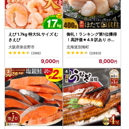
えび 1.7kg 特大5Lサイズ む
御礼！ランキング第1位獲得
きえび
！高評価★4.9 訳あり ホタ
テ 400g（ほたて 帆立 貝柱
大阪府泉佐野市
北海道別海町
冷凍 ）
(396)
(2893)
9,000
8,000