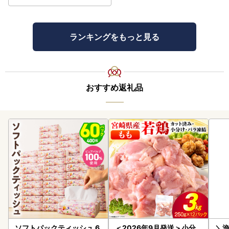
ランキングをもっと見る
おすすめ返礼品
ソフトパックティッシュ 6
＜2026年9月発送＞小分
＼