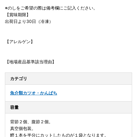
※のしをご希望の際は備考欄にご記入ください。
【賞味期限】
出荷日より30日（冷凍）
【アレルゲン】
【地場産品基準該当理由】
カテゴリ
魚介類
カツオ・かんぱち
容量
背節２個、腹節２個。
真空個包装。
鰹１本を半分にカットしたものが１袋となります。