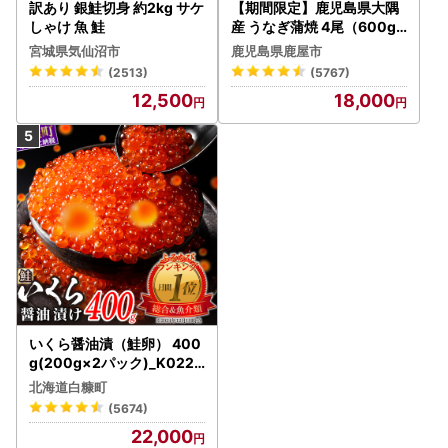
訳あり 銀鮭切身 約2kg サケ
【期間限定】鹿児島県大隅
しゃけ 魚 鮭
産 うなぎ蒲焼 4尾（600g
） KN007-004-04-cp18
宮城県気仙沼市
鹿児島県鹿屋市
うなぎ 鰻 魚 惣菜 総菜
(2513)
(5767)
12,500
18,000
いくら醤油漬（鮭卵） 400
g(200g×2パック)_K022-
1676
北海道白糠町
(5674)
22,000