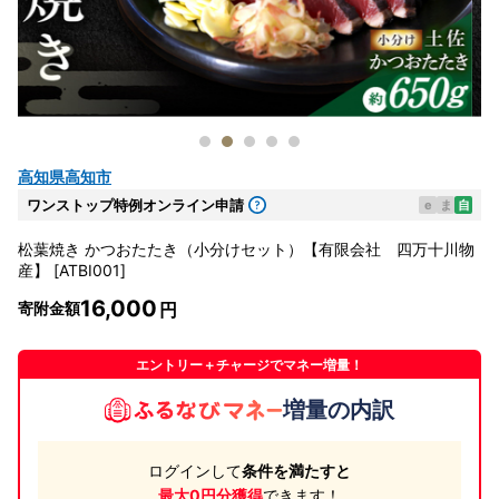
高知県高知市
ワンストップ特例オンライン申請
e
ま
自
松葉焼き かつおたたき（小分けセット）【有限会社 四万十川物
産】 [ATBI001]
16,000
寄附金額
エントリー＋チャージでマネー増量！
増量の内訳
ログインして
条件を満たすと
最大0円分獲得
できます！