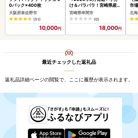
0パック×400枚
け＆パラパラ！宮崎県産鶏
市場
ももカット合計3kg_K043
貝柱
大阪府泉佐野市
宮崎県串間市
北海
-009-2609
(51)
(0)
10,000
18,000
最近チェックした返礼品
返礼品詳細ページの閲覧で、ここに履歴が表示されます。