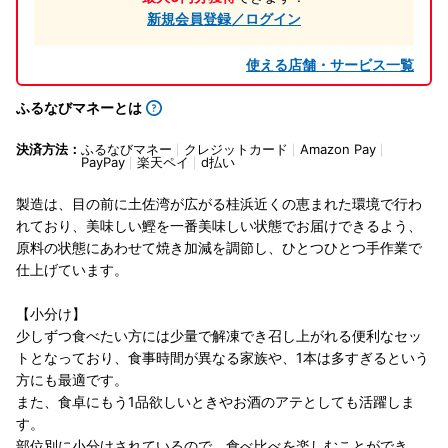
新規会員登録／ログイン
使える店舗・サービス一覧
ふるなびマネーとは
決済方法：
ふるなびマネー
クレジットカード
Amazon Pay
PayPay
楽天ペイ
d払い
製造は、目の前に土佐湾が広がる桂浜近くの恵まれた環境で行わ
れており、美味しい鰹を一番美味しい状態でお届けできるよう、
原料の状態にあわせて焼き加減を調節し、ひとつひとつ手作業で
仕上げています。
【小分け】
少しずつ食べたい方には少量で解凍でき召し上がれる便利なセッ
トとなっており、食事時間が異なる家族や、1本は多すぎるという
方にも最適です。
また、食卓にもう1品欲しいときやお酒のアテとしても活躍しま
す。
部位別に小分けされているので、食べ比べを楽しむことができ、