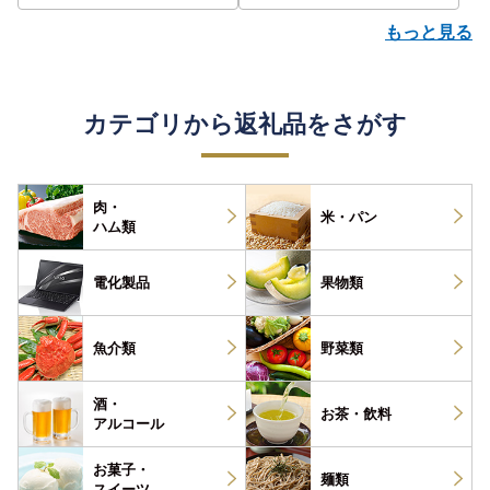
もっと見る
カテゴリから返礼品をさがす
肉・
米・パン
ハム類
電化製品
果物類
魚介類
野菜類
酒・
お茶・
飲料
アルコール
お菓子・
麺類
スイーツ