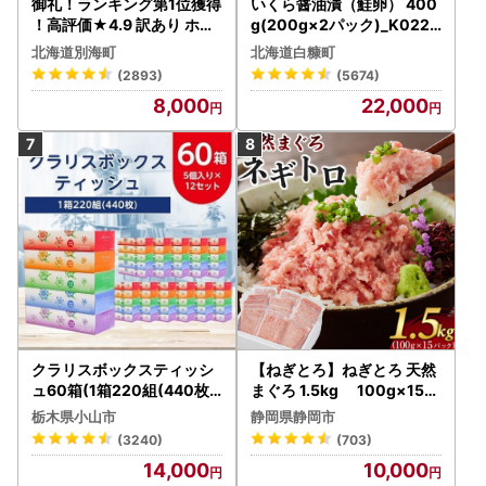
御礼！ランキング第1位獲得
いくら醤油漬（鮭卵） 400
！高評価★4.9 訳あり ホタ
g(200g×2パック)_K022-
テ 400g（ほたて 帆立 貝柱
1676
北海道別海町
北海道白糠町
冷凍 ）
(2893)
(5674)
8,000
22,000
クラリスボックスティッシ
【ねぎとろ】ねぎとろ 天然
ュ60箱(1箱220組(440枚))
まぐろ 1.5kg 100g×15パ
(5個入り×12セット)【配送
ック
栃木県小山市
静岡県静岡市
不可地域：離島・沖縄県】
(3240)
(703)
【1256759】
14,000
10,000