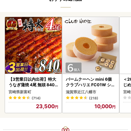
【3営業日以内出荷】特大
バームクーヘン mini 6個
＜2
うなぎ蒲焼 4尾 無頭 840g
クラブハリエ FC01W シェ
じ
以上 C388-840-3D
アボックス バウムクーヘ
ロイ
宮崎県新富町
滋賀県近江八幡市
宮崎
ン
K00
(714)
(218)
23,500
10,000