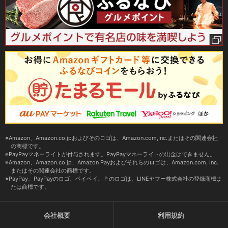
Amazon、Amazon.co.jpおよびそのロゴは、Amazon.com,Inc.またはその関連会社
の商標です。
PayPayマネーライトが付与されます。PayPayマネーライトの出金はできません。
Amazon、Amazon.co.jp、Amazon Payおよびそれらのロゴは、Amazon.com, Inc.
またはその関連会社の商標です。
PayPay、PayPayのロゴ、ペイペイ、Ｐのロゴは、LINEヤフー株式会社の登録商標ま
たは商標です。
会社概要
利用規約