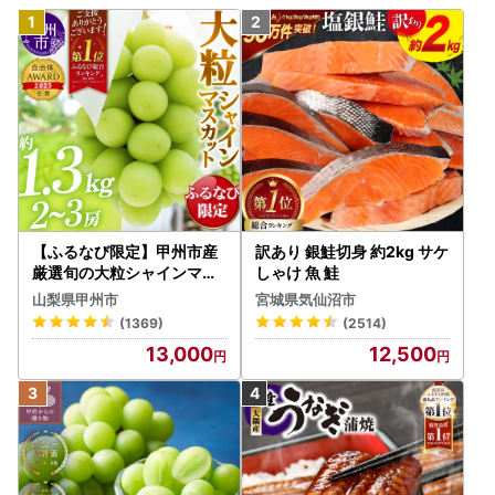
【ふるなび限定】甲州市産
訳あり 銀鮭切身 約2kg サケ
厳選旬の大粒シャインマス
しゃけ 魚 鮭
カット 約1.3kg 2～3房【2
山梨県甲州市
宮城県気仙沼市
026年発送】（MG）B12-
(1369)
(2514)
472 FN-Limited-VO シャ
13,000
12,500
インマスカット フルーツ