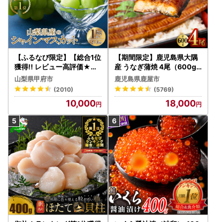
【ふるなび限定】【総合1位
【期間限定】鹿児島県大隅
獲得!! レビュー高評価★】
産 うなぎ蒲焼 4尾（600g
〈2026年度配送分〉山梨
） KN007-004-04-cp18
山梨県甲府市
鹿児島県鹿屋市
県産 シャインマスカット 2
うなぎ 鰻 魚 惣菜 総菜
(2010)
(5769)
～3房（1.0kg以上）シャイ
10,000
18,000
ン フルーツ FN-Limited-S
P