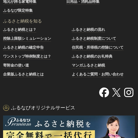
地元が誇る家電特集
日用品・消耗品特集
ふるなび限定特集
ふるさと納税を知る
ふるさと納税とは？
ふるさと納税の流れ
控除上限額シミュレーション
ふるさと納税制度について
ふるさと納税の確定申告
住民税・所得税の控除について
ワンストップ特例制度とは？
ふるさと納税のお礼特典
寄附金の使い道
マンガふるさと納税
企業版ふるさと納税とは
よくあるご質問・お問い合わせ
ふるなびオリジナルサービス