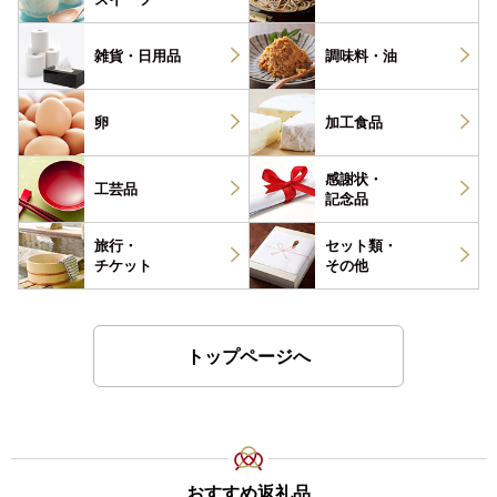
雑貨・
日用品
調味料・
油
卵
加工食品
感謝状・
工芸品
記念品
旅行・
セット類・
チケット
その他
トップページへ
おすすめ返礼品