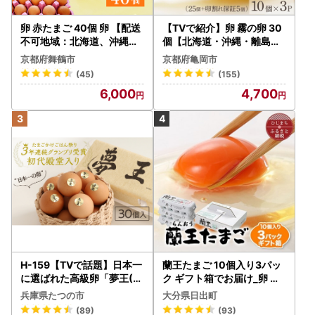
卵 赤たまご 40個 卵 【配送
【TVで紹介】卵 霧の卵 30
不可地域：北海道、沖縄、
個【北海道・沖縄・離島配
離島】
送不可】
京都府舞鶴市
京都府亀岡市
(45)
(155)
6,000
4,700
H-159【TVで話題】日本一
蘭王たまご 10個入り3パッ
に選ばれた高級卵「夢王(3
ク ギフト箱でお届け_卵 た
0個）」たまごかけごはん
まご 玉子 タマゴ 鶏卵 まと
兵庫県たつの市
大分県日出町
祭り3年連続グランプリ受
め買い オムレツ 卵かけご飯
(89)
(93)