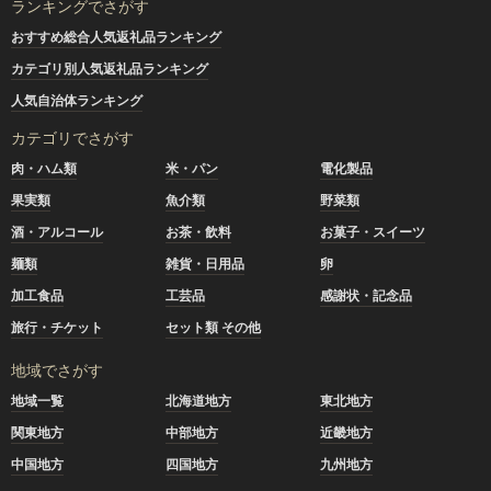
ランキングでさがす
おすすめ総合人気返礼品ランキング
カテゴリ別人気返礼品ランキング
人気自治体ランキング
カテゴリでさがす
肉・ハム類
米・パン
電化製品
果実類
魚介類
野菜類
酒・アルコール
お茶・飲料
お菓子・スイーツ
麺類
雑貨・日用品
卵
加工食品
工芸品
感謝状・記念品
旅行・チケット
セット類 その他
地域でさがす
地域一覧
北海道地方
東北地方
関東地方
中部地方
近畿地方
中国地方
四国地方
九州地方