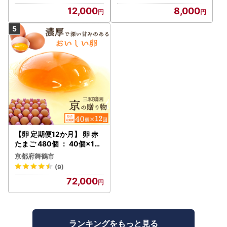
賞！
朝食 料理 人気 美味しい_【
12,000
8,000
配送不可地域：離島】【13
26093】
【卵 定期便12か月】 卵 赤
たまご 480個 ： 40個×12
回 【配送不可地域：北海道
京都府舞鶴市
、沖縄、離島】
(9)
72,000
ランキングをもっと見る