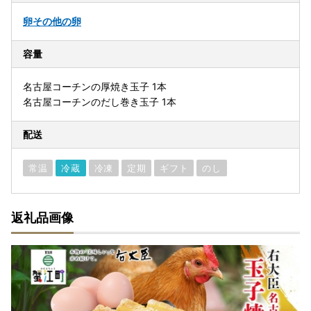
卵
その他の卵
容量
名古屋コーチンの厚焼き玉子 1本
名古屋コーチンのだし巻き玉子 1本
配送
常温
冷蔵
冷凍
定期
ギフト
のし
返礼品画像