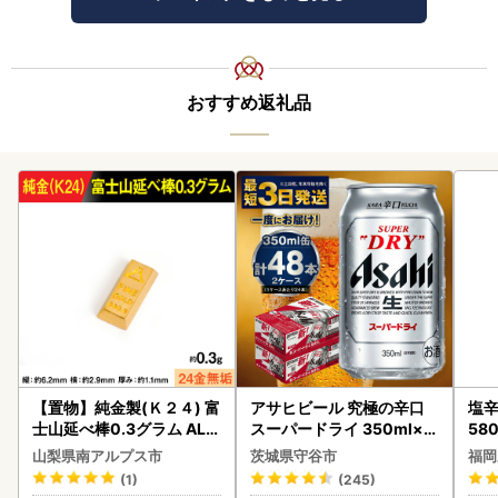
おすすめ返礼品
【置物】純金製(Ｋ２４) 富
アサヒビール 究極の辛口
塩辛
士山延べ棒0.3グラム ALP
スーパードライ 350ml×4
58
BK193
8本 ビール
山梨県南アルプス市
茨城県守谷市
福岡
(1)
(245)