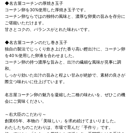
◆名古屋コーチンの厚焼き玉子
コーチン卵を30%使用した厚焼き玉子です。
コーチン卵ならではの独特の風味と、濃厚な卵黄の旨みを存分に
ご堪能いただけます。
甘さとコクの、バランスがとれた味わいです。
◆名古屋コーチンのだし巻き玉子
独自の製法でじっくり炊き上げた香り高い鰹出汁に、コーチン卵
を40％使用した卵液を合わせました。
コーチン卵の持つ濃厚な旨みと、出汁の繊細な風味が見事に調
和。
しっかり効いた出汁の旨みと程よい甘みが絶妙で、素材の良さが
際立つ味わいに仕上げています。
名古屋コーチン卵の魅力を凝縮した二種の味わいを、ぜひこの機
会にご賞味ください。
～右大臣のこだわり～
創業65年、本物の「美味しい」を求め続けてまいりました。
わたしたちのこだわりは、市場で育んだ「手作り」です。