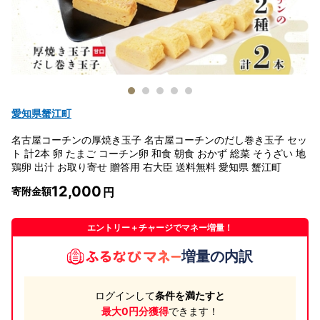
愛知県蟹江町
名古屋コーチンの厚焼き玉子 名古屋コーチンのだし巻き玉子 セッ
ト 計2本 卵 たまご コーチン卵 和食 朝食 おかず 総菜 そうざい 地
鶏卵 出汁 お取り寄せ 贈答用 右大臣 送料無料 愛知県 蟹江町
12,000
寄附金額
エントリー＋チャージでマネー増量！
増量の内訳
ログインして
条件を満たすと
最大0円分獲得
できます！