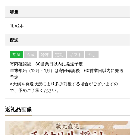
容量
1L×2本
配送
常温
冷蔵
冷凍
定期
ギフト
のし
寄附確認後、30営業日以内に発送予定
年末年始（12月・1月）は寄附確認後、60営業日以内に発送
予定
※天候や発送状況により多少前後する場合がございますの
で、予めご了承ください。
返礼品画像