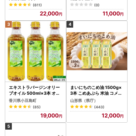
(611)
(0)
22,000
11,000
エキストラバージンオリー
まいにちのこめ油 1500g×
ブオイル 500ml×3本 オリ
3本 こめあぶら 米油 コメ油
ーブオイル 食用油
揚げ物 炒め物 サラダ 山形
香川県小豆島町
山形県（県庁）
県 食用油 食用オイル 調理
(85)
(443)
油 油 食品 山形県 F2Y-173
19,000
12,000
0