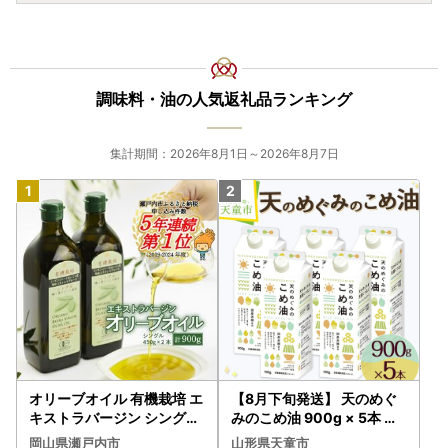
調味料・油の人気返礼品ランキング
集計期間：2026年8月1日～2026年8月7日
オリーブオイル 有機栽培 エ
【8月下旬発送】 天のめぐ
キストラバージン シングル
みのこめ油 900g × 5本 米
2本 オリーブオイル
油
岡山県瀬戸内市
山形県天童市