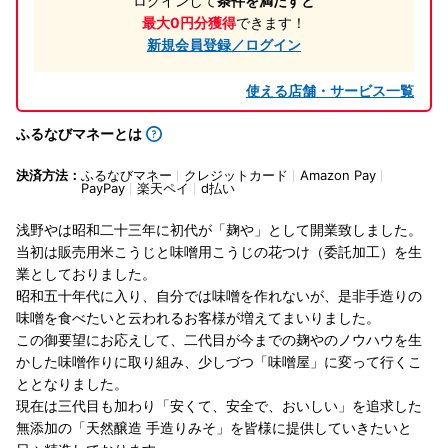
ログインして
条件を満たすと
最大0円分獲得
できます！
新規会員登録／ログイン
使える店舗・サービス一覧
ふるなびマネーとは
決済方法：
ふるなびマネー
クレジットカード
Amazon Pay
PayPay
楽天ペイ
d払い
浅野やは昭和二十三年に初代が「麹や」として開業致しました。
当初は販売用米こうじと味噌用こうじの花つけ（委託加工）を生
業としておりました。
昭和五十年代に入り、自分では味噌を作れないが、是非手造りの
味噌を食べたいと云われるお客様が増えてまいりました。
この御要望にお応えして、二代目が今までの麹やのノウハウを生
かした味噌作りに取り組み、少しづつ「味噌屋」に変って行くこ
ととなりました。
現在は三代目も加わり「安くて、安全で、おいしい」を追求した
無添加の「天然醸造 手造りみそ」を皆様に提供していきたいと