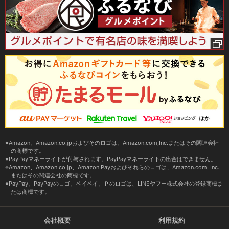
Amazon、Amazon.co.jpおよびそのロゴは、Amazon.com,Inc.またはその関連会社
の商標です。
PayPayマネーライトが付与されます。PayPayマネーライトの出金はできません。
Amazon、Amazon.co.jp、Amazon Payおよびそれらのロゴは、Amazon.com, Inc.
またはその関連会社の商標です。
PayPay、PayPayのロゴ、ペイペイ、Ｐのロゴは、LINEヤフー株式会社の登録商標ま
たは商標です。
会社概要
利用規約