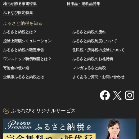
地元が誇る家電特集
日用品・消耗品特集
ふるなび限定特集
ふるさと納税を知る
ふるさと納税とは？
ふるさと納税の流れ
控除上限額シミュレーション
ふるさと納税制度について
ふるさと納税の確定申告
住民税・所得税の控除について
ワンストップ特例制度とは？
ふるさと納税のお礼特典
寄附金の使い道
マンガふるさと納税
企業版ふるさと納税とは
よくあるご質問・お問い合わせ
ふるなびオリジナルサービス