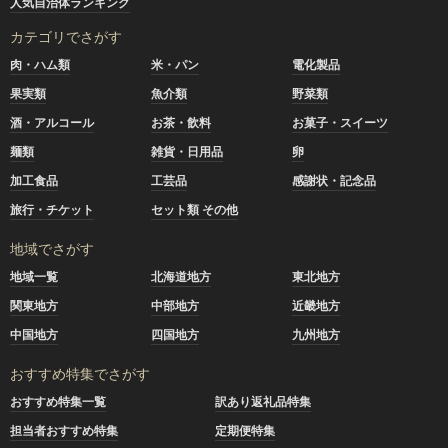
人気自治体ランキング
カテゴリでさがす
肉・ハム類
米・パン
電化製品
果実類
魚介類
野菜類
酒・アルコール
お茶・飲料
お菓子・スイーツ
麺類
雑貨・日用品
卵
加工食品
工芸品
感謝状・記念品
旅行・チケット
セット類 その他
地域でさがす
地域一覧
北海道地方
東北地方
関東地方
中部地方
近畿地方
中国地方
四国地方
九州地方
おすすめ特集でさがす
おすすめ特集一覧
訳あり返礼品特集
担当者おすすめ特集
定期便特集