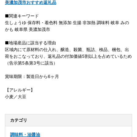
美濃加茂市おすすめ返礼品
■関連キーワード
生しょうゆ 保存料・着色料 無添加 生揚 非加熱 調味料 岐阜 みの
かも 岐阜県 美濃加茂市
■地場産品に該当する理由
区域内にて原材料の仕入れ、醸造、殺菌、瓶詰、検品、梱包、出
荷をおこなっており、返礼品の付加価値5割以上を占めているため
（告示第5条第3号に該当）
賞味期限：製造日から6ヶ月
【アレルギー】
小麦／大豆
カテゴリ
調味料・油
醤油