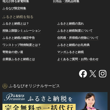
地元が誇る家電特集
日用品・消耗品特集
ふるなび限定特集
ふるさと納税を知る
ふるさと納税とは？
ふるさと納税の流れ
控除上限額シミュレーション
ふるさと納税制度について
ふるさと納税の確定申告
住民税・所得税の控除について
ワンストップ特例制度とは？
ふるさと納税のお礼特典
寄附金の使い道
マンガふるさと納税
企業版ふるさと納税とは
よくあるご質問・お問い合わせ
ふるなびオリジナルサービス