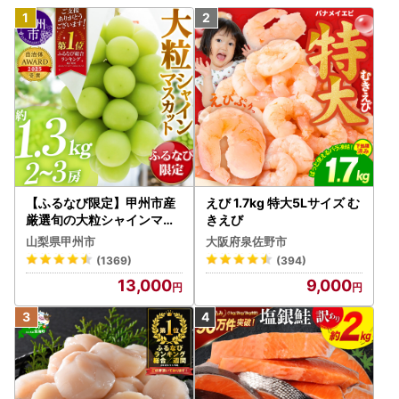
【ふるなび限定】甲州市産
えび 1.7kg 特大5Lサイズ む
厳選旬の大粒シャインマス
きえび
カット 約1.3kg 2～3房【2
山梨県甲州市
大阪府泉佐野市
026年発送】（MG）B12-
(1369)
(394)
472 FN-Limited-VO シャ
13,000
9,000
インマスカット フルーツ