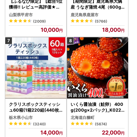
【ふるなび限定】【総合1位
【期間限定】鹿児島県大隅
獲得!! レビュー高評価★】
産 うなぎ蒲焼 4尾（600g
〈2026年度配送分〉山梨
） KN007-004-04-cp18
山梨県甲府市
鹿児島県鹿屋市
県産 シャインマスカット 2
うなぎ 鰻 魚 惣菜 総菜
(2009)
(5766)
～3房（1.0kg以上）シャイ
10,000
18,000
ン フルーツ FN-Limited-S
P
クラリスボックスティッシ
いくら醤油漬（鮭卵） 400
ュ60箱(1箱220組(440枚))
g(200g×2パック)_K022-
(5個入り×12セット)【配送
1676
栃木県小山市
北海道白糠町
不可地域：離島・沖縄県】
(3240)
(5674)
【1256759】
14,000
22,000