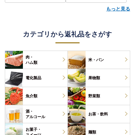
もっと見る
カテゴリから返礼品をさがす
肉・
米・パン
ハム類
電化製品
果物類
魚介類
野菜類
酒・
お茶・
飲料
アルコール
お菓子・
麺類
スイーツ