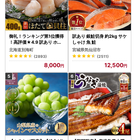
御礼！ランキング第1位獲得
訳あり 銀鮭切身 約2kg サケ
！高評価★4.9 訳あり ホタ
しゃけ 魚 鮭
テ 400g（ほたて 帆立 貝柱
北海道別海町
宮城県気仙沼市
冷凍 ）
(2893)
(2511)
8,000
12,500