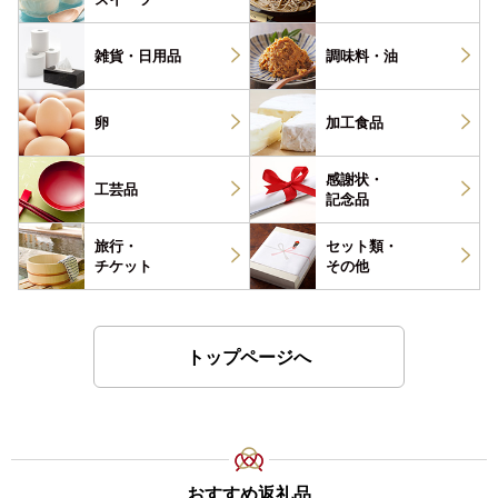
雑貨・
日用品
調味料・
油
卵
加工食品
感謝状・
工芸品
記念品
旅行・
セット類・
チケット
その他
トップページへ
おすすめ返礼品