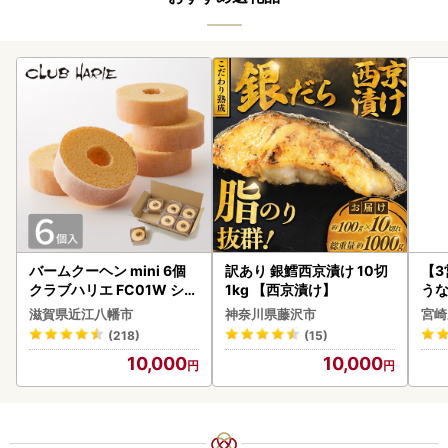
バームクーヘン mini 6個
訳あり 銀鱈西京漬け 10切
【
クラブハリエ FC01W シェ
1kg 【西京漬け】
うな
アボックス バウムクーヘ
以上
滋賀県近江八幡市
神奈川県藤沢市
宮崎
ン
(218)
(15)
10,000
10,000