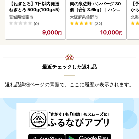
【ねぎとろ】7日以内発送
肉の泉佐野 ハンバーグ 30
【予
ねぎとろ 500g(100g×5)
個（合計3.6kg）｜ハンバ
から
ーグ 訳あり 黒毛和牛×なに
らい
宮城県塩竈市
大阪府泉佐野市
北海
わポーク
g 
(0)
(22)
)【
9,000
10,000
最近チェックした返礼品
返礼品詳細ページの閲覧で、ここに履歴が表示されます。