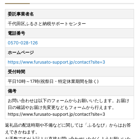
でできるサービス
https://www.furusato-pass.jp/static/about
委託事業者名
上記URLに、電子申請についてご紹介しておりますのでご確
千代田区ふるさと納税サポートセンター
認ください。
(外部サイトへ遷移します。個人情報の保護は遷移先サイト
電話番号
の方針に従います。)
0570-028-126
◆送付先
ホームページ
〒134-8691
https://www.furusato-support.jp/contact?site=3
日本郵便株式会社 葛西郵便局私書箱第39号AT
受付時間
東京都千代田区 ワンストップ特例申請窓口
平日10時～17時(祝祭日・特定休業期間を除く)
備考
お問い合わせは以下のフォームからお願いいたします。お届け
日の確認やお届け先変更などもフォームから行えます。
https://www.furusato-support.jp/contact?site=3
返礼品の配送時期や不備などに関しては「ふるなび」からはお答
えできかねます。
お手数ですが上記より直接お問い合わせいただくようお願いいた