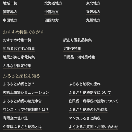
地域一覧
北海道地方
東北地方
関東地方
中部地方
近畿地方
中国地方
四国地方
九州地方
おすすめ特集でさがす
おすすめ特集一覧
訳あり返礼品特集
担当者おすすめ特集
定期便特集
地元が誇る家電特集
日用品・消耗品特集
ふるなび限定特集
ふるさと納税を知る
ふるさと納税とは？
ふるさと納税の流れ
控除上限額シミュレーション
ふるさと納税制度について
ふるさと納税の確定申告
住民税・所得税の控除について
ワンストップ特例制度とは？
ふるさと納税のお礼特典
寄附金の使い道
マンガふるさと納税
企業版ふるさと納税とは
よくあるご質問・お問い合わせ