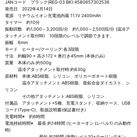
JANコード ブラック(REG-03 BK):4580657302536
発売日 2022年4月14日
電源 リチウムイオン充電池内蔵 11.1V 2400mAh
タイマー 約10分
振動回数 約1,000～3,200回/分 約1,000～2,500回/分 (温冷ア
タッチメント取付時) 10段階のレベルで調節できます。
振幅 6mm
モード ヒーター/クーリング:各3段階
寸法 約幅90 × 高さ172 × 奥行き45mm (本体のみ)
質量 本体のみ:約500g
温冷アタッチメント取付時:約630g
原材料 本体:ABS樹脂、シリコン、ポリカーボネート樹脂
温冷アタッチメント:ABS樹脂、亜鉛合金ダイカスト、シ
リコン
その他アタッチメント:ABS樹脂、シリコン
付属品 アタッチメント×5種、充電スタンド、収納ケース、USB
コード(Type-C)、取扱説明書(保証書付き)
充電時間※ 約6時間
電池持続時間※ 最長 約14時間 (ヒーターオン (レベル1) のみ動作
時)
最短 約1時間 (振動レベル10+クーリングオン