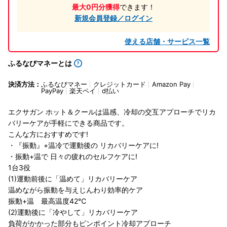
最大0円分獲得
できます！
新規会員登録／ログイン
使える店舗・サービス一覧
ふるなびマネーとは
決済方法：
ふるなびマネー
クレジットカード
Amazon Pay
PayPay
楽天ペイ
d払い
エクサガン ホット＆クールは温感、冷却の交互アプローチでリカ
バリーケアが手軽にできる商品です。
こんな方におすすめです!
・『振動』+温冷で運動後の リカバリーケアに!
・振動+温で 日々の疲れのセルフケアに!
1台3役
(1)運動前後に「温めて」リカバリーケア
温めながら振動を与えじんわり効率的ケア
振動+温 最高温度42℃
(2)運動後に「冷やして」リカバリーケア
負荷がかかった部分もピンポイント冷却アプローチ