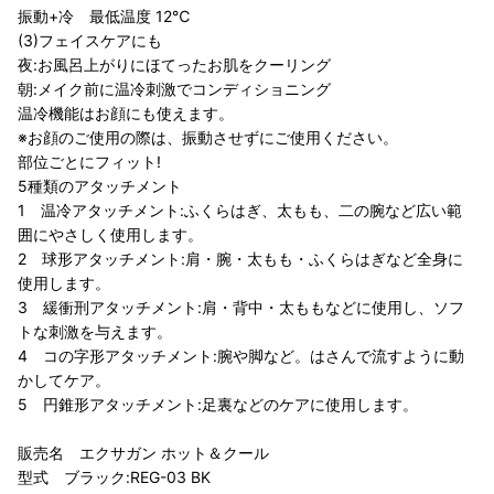
振動+冷 最低温度 12℃
(3)フェイスケアにも
夜:お風呂上がりにほてったお肌をクーリング
朝:メイク前に温冷刺激でコンディショニング
温冷機能はお顔にも使えます。
※お顔のご使用の際は、振動させずにご使用ください。
部位ごとにフィット!
5種類のアタッチメント
1 温冷アタッチメント:ふくらはぎ、太もも、二の腕など広い範
囲にやさしく使用します。
2 球形アタッチメント:肩・腕・太もも・ふくらはぎなど全身に
使用します。
3 緩衝刑アタッチメント:肩・背中・太ももなどに使用し、ソフ
トな刺激を与えます。
4 コの字形アタッチメント:腕や脚など。はさんで流すように動
かしてケア。
5 円錐形アタッチメント:足裏などのケアに使用します。
販売名 エクサガン ホット＆クール
型式 ブラック:REG-03 BK