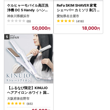
ケルヒャーモバイル高圧洗
ReFa SKIM SHAVER 家電
浄機 OC 5 Handy（ハンデ
シェーバー カミソリ 剃刀
ィジェット） APV0006
シェーバー
神奈川県横浜市
愛知県名古屋市
(0)
(418)
50,000
18,000
【ふるなび限定】KINUJO
ヘアアイロン ホワイト 国内
製造 FN-Limited-PR
大阪府泉佐野市
(65)