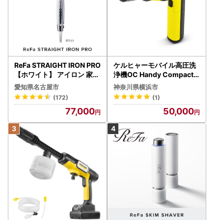
ReFa STRAIGHT IRON PRO
ケルヒャーモバイル高圧洗
【ホワイト】 アイロン 家電
浄機OC Handy Compact
美容 リファ アイロン
（ハンディエア） APV000
愛知県名古屋市
神奈川県横浜市
7
(172)
(1)
77,000
50,000