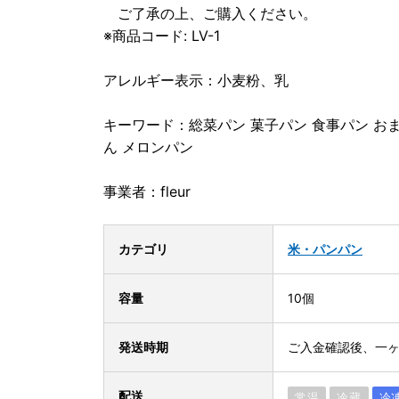
ご了承の上、ご購入ください。
※商品コード: LV-1
アレルギー表示：小麦粉、乳
キーワード：総菜パン 菓子パン 食事パン おまか
ん メロンパン
事業者：fleur
カテゴリ
米・パン
パン
容量
10個
発送時期
ご入金確認後、一
配送
常温
冷蔵
冷