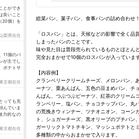
ことができ
は良いこと
総菜パン、菓子パン、食事パンの詰め合わせ
20個）を
「ロスパン」とは、天候などの影響で全く品
 山梨県在住
しまったパンのことです。
味や見た目は普段売られているものとほとん
、11個のパ
完全おまかせで10個のロスパンが入っていま
ンが主でし
、ポテトサ
【内容例】
クランベリークリームチーズ、メロンパン、
 東京都在住
ーナツ、栗あんぱん、五色の豆まめパン、チ
んぱん、つぶつぶピーナツ、紅茶のクリーム
とっても充
ランベリー、塩パン、チョコチップパン、丸
頼んでいま
の荒挽きウィンナー、ツナオニオン、コーン
魅力的なの
ト、シュガーチーズ、黒オリーブのプチパン
ガーリックトマトチキン、マッシュポテトと
 東京都在住
多種類の中からおまかせで入ります。