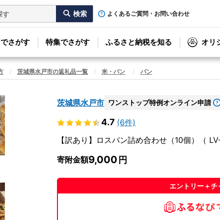
よくあるご質問・お問い合わせ
リでさがす
特集でさがす
ふるさと納税を知る
オリ
方
茨城県水戸市の返礼品一覧
米・パン
パン
茨城県水戸市
ワンストップ特例オンライン申請
4.7
(6件)
【訳あり】ロスパン詰め合わせ（10個）（ LV-
9,000
寄附金額
エントリー＋チ