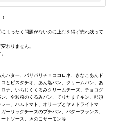
！！
質にまったく問題がないのに止むを得ず売れ残って
ど変わりません。
す。
あんバター、パリパリチョココロネ、きなこあんド
ョコとピスタチオ、あん塩パン、クリームパン、あ
コロナ、いちじくくるみクリームチーズ、チョコグ
パン、全粒粉のくるみパン、てりたまチキン、那須
カレー、ハムトマト、オリーブとヤミドライトマ
、ガーリックチーズのプチパン、バターフランス、
ミートソース、きのこサーモン等