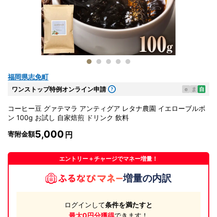
福岡県志免町
ワンストップ特例オンライン申請
e
ま
自
コーヒー豆 グァテマラ アンティグア レタナ農園 イエローブルボ
ン 100g お試し 自家焙煎 ドリンク 飲料
5,000
寄附金額
エントリー＋チャージでマネー増量！
増量の内訳
ログインして
条件を満たすと
最大0円分獲得
できます！