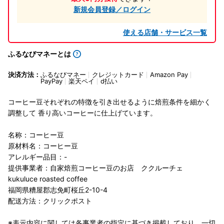
新規会員登録／ログイン
使える店舗・サービス一覧
ふるなびマネーとは
決済方法：
ふるなびマネー
クレジットカード
Amazon Pay
PayPay
楽天ペイ
d払い
コーヒー豆それぞれの特徴を引き出せるように焙煎条件を細かく
調整して 香り高いコーヒーに仕上げています。
名称：コーヒー豆
原材料名：コーヒー豆
アレルギー品目：-
提供事業者：自家焙煎コーヒー豆のお店 ククルーチェ
kukuluce roasted coffee
福岡県糟屋郡志免町桜丘2-10-4
配送方法：クリックポスト
※表示内容に関しては各事業者の指定に基づき掲載しており、一切