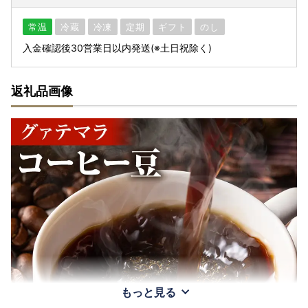
常温
冷蔵
冷凍
定期
ギフト
のし
入金確認後30営業日以内発送(※土日祝除く)
返礼品画像
もっと見る