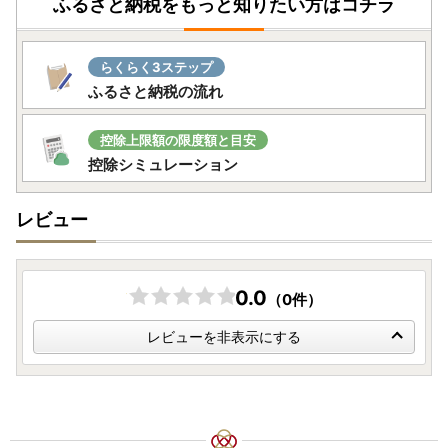
ふるさと納税をもっと知りたい方はコチラ
■ワンストップ特例申請書提出先
らくらく3ステップ
〒811-2292
ふるさと納税の流れ
福岡県糟屋郡志免町志免中央1丁目1番1号
志免町役場 ふるさと納税担当
控除上限額の限度額と目安
TEL：092-935-1854
控除シミュレーション
■オンラインワンストップ申請について
レビュー
志免町へのワンストップ申請は、オンライン申請も可能で
す。
複数自治体の寄附もまとめて申請ができ、変更届もオンライ
0.0
ン上で完結します。ぜひご活用ください。
（0件）
レビューを非表示にする
●自治体マイページ
https://mypg.jp/
■注意事項
・年末にお申込みの方は、状況によって1月1日以降の発送と