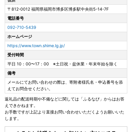
事務所移転に伴う休業日
〒812-0012
福岡県福岡市博多区博多駅中央街5-14-7F
8月24日（月）・8月25日（火）
電話番号
※寄附申込は上記期間も受け付けております。
092-710-5439
◆お問い合わせは窓口対応日に順次ご返信いたします。
ホームページ
◆事務所移転に伴う休業日（8月24日・25日）にお急ぎのご
用件がございましたら、志免町役場（TEL：092-935-185
https://www.town.shime.lg.jp/
4）までご連絡ください。
受付時間
◆返礼品の発送については、各ページの記載内容をご確認く
平日 10：00〜17：00 ※土日祝・盆休業・年末年始を除く
ださい。
◆返礼品ページに記載の納期よりお時間をいただく場合がご
備考
ざいます。
メールにてお問い合わせの際は、寄附者様氏名・申込番号を添
【窓口対応日：土日祝除く平日10時～17時】
えてお問合せください。
返礼品の配送時期や不備などに関しては「ふるなび」からはお答
---------------------
えできかねます。
お手数ですが上記より直接お問い合わせいただくようお願いいた
します。
ワンストップ特例申請書は、ダウンロードも可能です。お急
ぎの場合にはダウンロードください。