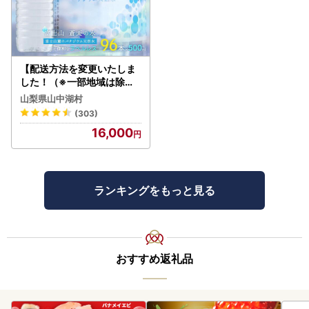
【配送方法を変更いたしま
した！（※一部地域は除く
）】＜ラベルレス＞富士山
山梨県山中湖村
蒼天の水 500ml×96本（４
(303)
ケース）YC001
16,000
ランキングをもっと見る
おすすめ返礼品