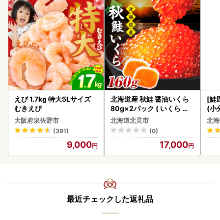
えび 1.7kg 特大5Lサイズ
北海道産 秋鮭 醤油いくら
[鮭
むきえび
80g×2パック ( いくら イ
(小
クラ 魚卵 鮭 サケ さけ 鮭い
5
大阪府泉佐野市
北海道北見市
北海
くら 醤油漬け パック 北海
(391)
(0)
道産 ふるさと納税 秋鮭 )【
9,000
17,000
233-0002】
最近チェックした返礼品