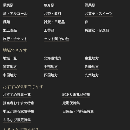
果実類
魚介類
野菜類
酒・アルコール
お茶・飲料
お菓子・スイーツ
麺類
雑貨・日用品
卵
加工食品
工芸品
感謝状・記念品
旅行・チケット
セット類 その他
地域でさがす
地域一覧
北海道地方
東北地方
関東地方
中部地方
近畿地方
中国地方
四国地方
九州地方
おすすめ特集でさがす
おすすめ特集一覧
訳あり返礼品特集
担当者おすすめ特集
定期便特集
地元が誇る家電特集
日用品・消耗品特集
ふるなび限定特集
ふるさと納税を知る