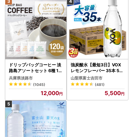
ドリップバッグコーヒー 淡
強炭酸水【最短3日】VOX
路島アソートセット 6種 12
レモンフレーバー 35本 50
0袋 飲み比べ コーヒー
0ml 【富士吉田市限定カー
兵庫県淡路市
山梨県富士吉田市
トン】炭酸
(1045)
(481)
12,000
5,500