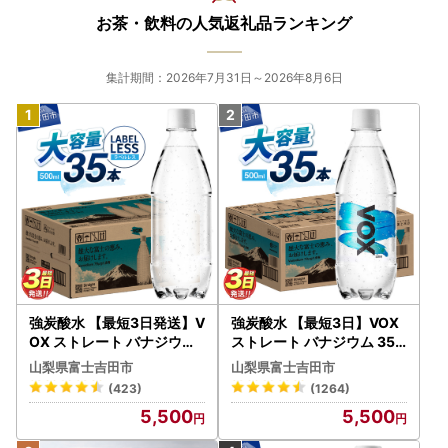
なります。
お茶・飲料の人気返礼品ランキング
・ワンストップ特例申請書の提出期日までに間に合わなかっ
た場合、別途確定申告が必要になりますのでご注意くださ
い。
集計期間：2026年7月31日～2026年8月6日
強炭酸水 【最短3日発送】V
強炭酸水 【最短3日】VOX
OX ストレート バナジウム
ストレート バナジウム 35
強炭酸水 35本 500ml ラベ
本 500ml 【富士吉田市限
山梨県富士吉田市
山梨県富士吉田市
ルレス【富士吉田市限定カ
定カートン】炭酸
(423)
(1264)
ートン】 炭酸
5,500
5,500