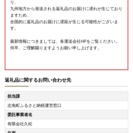
り、
九州地方から発送される返礼品のお届けに遅れが生じており
ますため、
全国的に返礼品のお届けに遅延が生じる可能性がございま
す。
最新情報につきましては、各運送会社HPをご覧ください。
何卒、ご理解賜りますようお願い申し上げます。
8月の休業案内
返礼品に関するお問い合わせ先
誠に勝手ながら、以下の期間、お問い合わせへの返信・返礼
品の発送手配を休止いたします。
担当課
ご不便をおかけしますが、何卒ご了承くださいませ。
志免町ふるさと納税運営窓口
夏季休業日
委託事業者名
8月13日（木）～8月16日（日）
有限会社久松
---------------------
住所