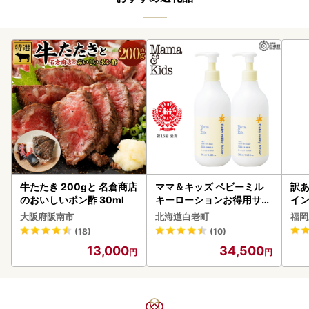
牛たたき 200gと 名倉商店
ママ＆キッズ ベビーミル
訳あ
のおいしいポン酢 30ml
キーローションお得用サイ
イン
ズ 380ml 2本セット CH21
大阪府阪南市
北海道白老町
福岡
0
(18)
(10)
13,000
34,500