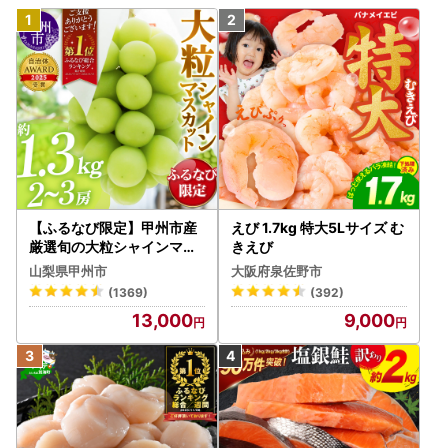
【ふるなび限定】甲州市産
えび 1.7kg 特大5Lサイズ む
厳選旬の大粒シャインマス
きえび
カット 約1.3kg 2～3房【2
山梨県甲州市
大阪府泉佐野市
026年発送】（MG）B12-
(1369)
(392)
472 FN-Limited-VO シャ
13,000
9,000
インマスカット フルーツ