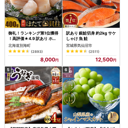
御礼！ランキング第1位獲得
訳あり 銀鮭切身 約2kg サケ
！高評価★4.9 訳あり ホタ
しゃけ 魚 鮭
テ 400g（ほたて 帆立 貝柱
北海道別海町
宮城県気仙沼市
冷凍 ）
(2893)
(2511)
8,000
12,500