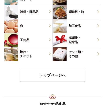
雑貨・
日用品
調味料・
油
卵
加工食品
感謝状・
工芸品
記念品
旅行・
セット類・
チケット
その他
トップページへ
おすすめ返礼品