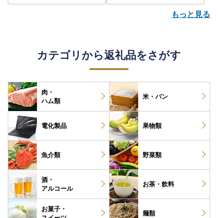
もっと見る
カテゴリから返礼品をさがす
肉・
米・パン
ハム類
電化製品
果物類
魚介類
野菜類
酒・
お茶・
飲料
アルコール
お菓子・
麺類
スイーツ