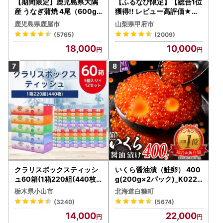
【期間限定】鹿児島県大隅
【ふるなび限定】【総合1位
産 うなぎ蒲焼 4尾（600g
獲得!! レビュー高評価★】
） KN007-004-04-cp18
〈2026年度配送分〉山梨
鹿児島県鹿屋市
山梨県甲府市
うなぎ 鰻 魚 惣菜 総菜
県産 シャインマスカット 2
(5765)
(2009)
～3房（1.0kg以上）シャイ
18,000
10,000
ン フルーツ FN-Limited-S
P
クラリスボックスティッシ
いくら醤油漬（鮭卵） 400
ュ60箱(1箱220組(440枚))
g(200g×2パック)_K022-
(5個入り×12セット)【配送
1676
栃木県小山市
北海道白糠町
不可地域：離島・沖縄県】
(3240)
(5674)
【1256759】
14,000
22,000