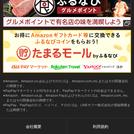
Amazon、Amazon.co.jpおよびそのロゴは、Amazon.com,Inc.またはその関連会社
の商標です。
PayPayマネーライトが付与されます。PayPayマネーライトの出金はできません。
Amazon、Amazon.co.jp、Amazon Payおよびそれらのロゴは、Amazon.com, Inc.
またはその関連会社の商標です。
PayPay、PayPayのロゴ、ペイペイ、Ｐのロゴは、LINEヤフー株式会社の登録商標ま
たは商標です。
会社概要
利用規約