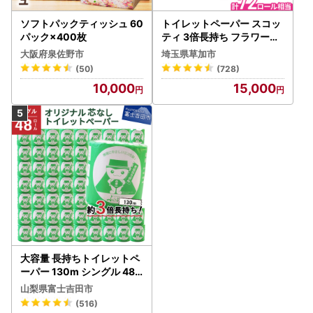
ソフトパックティッシュ 60
トイレットペーパー スコッ
パック×400枚
ティ 3倍長持ち フラワーパ
ック 4ロール×6P
大阪府泉佐野市
埼玉県草加市
(50)
(728)
10,000
15,000
大容量 長持ちトイレットペ
ーパー 130m シングル 48R
芯なし 3倍巻 トイレット
山梨県富士吉田市
(516)