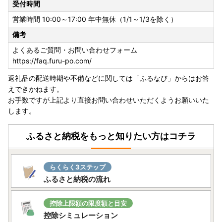
受付時間
があります。
※タオルや水なすの返礼品提供事業者は複数あります。
営業時間 10:00～17:00 年中無休（1/1～1/3を除く）
---------------------------------------------------------------
備考
----
よくあるご質問・お問い合わせフォーム
★ワンストップ特例制度について
https://faq.furu-po.com/
【ワンストップ特例申請書の送付先】
返礼品の配送時期や不備などに関しては「ふるなび」からはお答
〒683-0812
えできかねます。
鳥取県米子市角盤町１-27-２ グッドブレスガーデン ４Ｆ
お手数ですが上記より直接お問い合わせいただくようお願いいた
貝塚市 ふるさと納税業務受託業者（株式会社エッグ）宛
します。
【重要 ワンストップ特例申請在中】
ふるさと納税をもっと知りたい方はコチラ
らくらく3ステップ
ふるさと納税の流れ
控除上限額の限度額と目安
控除シミュレーション