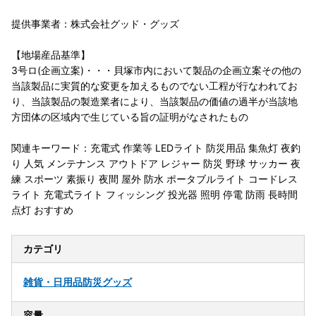
提供事業者：株式会社グッド・グッズ
【地場産品基準】
3号ロ(企画立案)・・・貝塚市内において製品の企画立案その他の
当該製品に実質的な変更を加えるものでない工程が行なわれてお
り、当該製品の製造業者により、当該製品の価値の過半が当該地
方団体の区域内で生じている旨の証明がなされたもの
関連キーワード：充電式 作業等 LEDライト 防災用品 集魚灯 夜釣
り 人気 メンテナンス アウトドア レジャー 防災 野球 サッカー 夜
練 スポーツ 素振り 夜間 屋外 防水 ポータブルライト コードレス
ライト 充電式ライト フィッシング 投光器 照明 停電 防雨 長時間
点灯 おすすめ
カテゴリ
雑貨・日用品
防災グッズ
容量