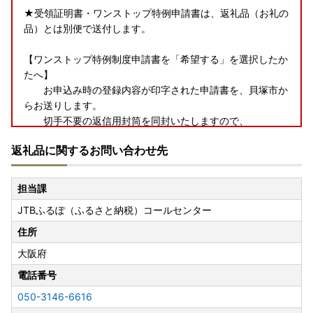
★受領証明書・ワンストップ特例申請書は、返礼品（お礼の
品）とは別便で送付します。
【ワンストップ特例制度申請書を「希望する」を選択したか
たへ】
お申込み時の登録内容が印字された申請書を、貝塚市か
らお送りします。
切手不要の返信用封筒を同封いたしますので、
👪個人番号（マイナンバー）カードの両面コピー💳
返礼品に関するお問い合わせ先
と一緒にご返送ください。
※詳細は、一緒にお送りする「ワンストップ特例申請書の
記入と添付書類について」の説明書をお読みください。
担当課
JTBふるぽ（ふるさと納税）コールセンター
【返礼品および寄附受領証明書の送付について】
貝塚市では返礼品（お礼の品）と寄附受領証明書(ワンスト
住所
ップ特例申請書含む)は
大阪府
別々の発送となります。
電話番号
また、返礼品は提供事業者からの直送となりますので
050-3146-6616
複数の返礼品をお申込みの場合は、到着日が別々になること