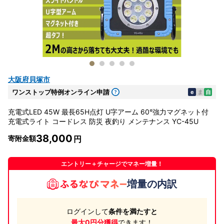
大阪府貝塚市
ワンストップ特例オンライン申請
e
ま
自
充電式LED 45W 最長65H点灯 U字アーム 60°強力マグネット付
充電式ライト コードレス 防災 夜釣り メンテナンス YC-45U
38,000
寄附金額
エントリー＋チャージでマネー増量！
増量の内訳
ログインして
条件を満たすと
最大0円分獲得
できます！