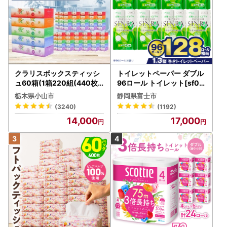
クラリスボックスティッシ
トイレットペーパー ダブル
ュ60箱(1箱220組(440枚))
96ロール トイレット[sf00
(5個入り×12セット)【配送
1-012]
栃木県小山市
静岡県富士市
不可地域：離島・沖縄県】
(3240)
(1192)
【1256759】
14,000
17,000