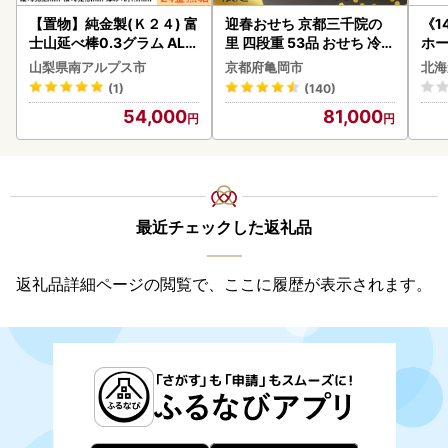
【置物】純金製(Ｋ２４) 富
迎春おせち 京都三千院の
《1
士山延べ棒0.3グラム ALP
里 四段重 53品 おせち 冷蔵
ホ
BK193
2027 先行予約
( 
山梨県南アルプス市
京都府亀岡市
北海
クラ
(1)
(140)
贈答
54,000
81,000
御中
い 
ル 
02
最近チェックした返礼品
返礼品詳細ページの閲覧で、ここに履歴が表示されます。