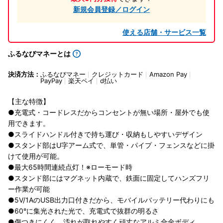
新規会員登録／ログイン
使える店舗・サービス一覧
ふるなびマネーとは
決済方法：
ふるなびマネー
クレジットカード
Amazon Pay
PayPay
楽天ペイ
d払い
【主な特徴】
●充電式・コードレスだからコンセントが無い場所・屋外でも使
用できます。
●スライドハンドル付きで持ち運び・収納もしやすいデザイン
●スタンド部はU字アーム式で、単管・パイプ・フェンスなどに掛
けて使用が可能。
●最大65時間連続点灯！※ローモード時
●スタンド部にはマグネット内蔵で、鉄面に固定してハンズフリ
ー作業が可能
●5V/1AのUSB出力口付きだから、モバイルバッテリー代わりにも
●60°に集光された光で、充電式で抜群の明るさ
●傷つきにくく、汚れが取れやすく頑丈なアルミ合金ボディ