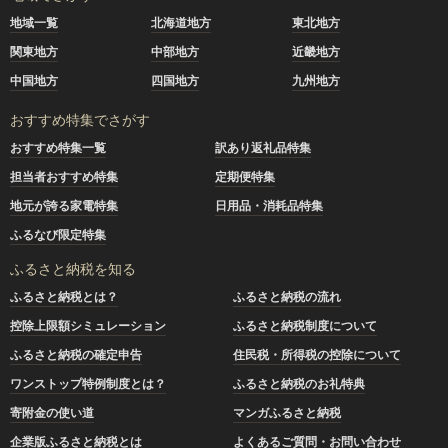
地域一覧
北海道地方
東北地方
関東地方
中部地方
近畿地方
中国地方
四国地方
九州地方
おすすめ特集でさがす
おすすめ特集一覧
訳あり返礼品特集
担当者おすすめ特集
定期便特集
地元が誇る家電特集
日用品・消耗品特集
ふるなび限定特集
ふるさと納税を知る
ふるさと納税とは？
ふるさと納税の流れ
控除上限額シミュレーション
ふるさと納税制度について
ふるさと納税の確定申告
住民税・所得税の控除について
ワンストップ特例制度とは？
ふるさと納税のお礼特典
寄附金の使い道
マンガふるさと納税
企業版ふるさと納税とは
よくあるご質問・お問い合わせ