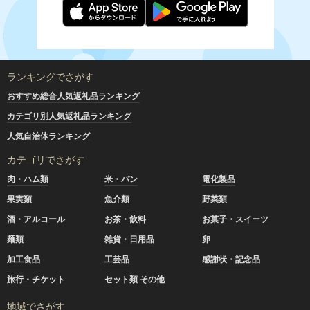
ランキングでさがす
おすすめ総合人気返礼品ランキング
カテゴリ別人気返礼品ランキング
人気自治体ランキング
カテゴリでさがす
肉・ハム類
米・パン
電化製品
果実類
魚介類
野菜類
酒・アルコール
お茶・飲料
お菓子・スイーツ
麺類
雑貨・日用品
卵
加工食品
工芸品
感謝状・記念品
旅行・チケット
セット類 その他
地域でさがす