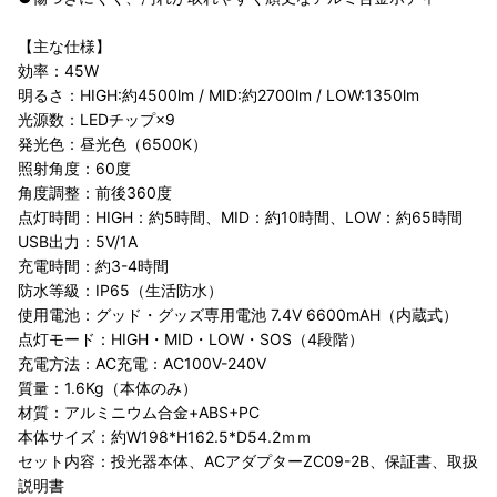
【主な仕様】
効率：45W
明るさ：HIGH:約4500lm / MID:約2700lm / LOW:1350lm
光源数：LEDチップ×9
発光色：昼光色（6500K）
照射角度：60度
角度調整：前後360度
点灯時間：HIGH：約5時間、MID：約10時間、LOW：約65時間
USB出力：5V/1A
充電時間：約3-4時間
防水等級：IP65（生活防水）
使用電池：グッド・グッズ専用電池 7.4V 6600mAH（内蔵式）
点灯モード：HIGH・MID・LOW・SOS（4段階）
充電方法：AC充電：AC100V-240V
質量：1.6Kg（本体のみ）
材質：アルミニウム合金+ABS+PC
本体サイズ：約W198*H162.5*D54.2ｍｍ
セット内容：投光器本体、ACアダプターZC09-2B、保証書、取扱
説明書