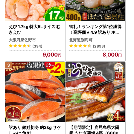
えび 1.7kg 特大5Lサイズ む
御礼！ランキング第1位獲得
きえび
！高評価★4.9 訳あり ホタ
テ 400g（ほたて 帆立 貝柱
大阪府泉佐野市
北海道別海町
冷凍 ）
(394)
(2893)
9,000
8,000
訳あり 銀鮭切身 約2kg サケ
【期間限定】鹿児島県大隅
しゃけ 魚 鮭
産 うなぎ蒲焼 4尾（600g