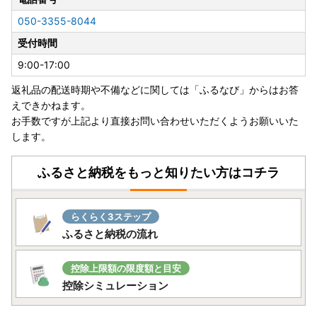
【申し込みについて】
050-3355-8044
・原則、お申込み後のキャンセルはできません。寄附金額の
受付時間
入力間違いや二重申込み、お礼の品の誤選択にはご注意くだ
さい。
9:00-17:00
・万が一、お申込み完了後に内容変更（配送先変更含む）が
返礼品の配送時期や不備などに関しては「ふるなび」からはお答
生じた際は必ず問い合わせ窓口までご連絡をお願いいたしま
えできかねます。
す。
お手数ですが上記より直接お問い合わせいただくようお願いいた
※マイページ上のみで変更された情報は反映されませんので
します。
ご注意ください。
ふるさと納税をもっと知りたい方はコチラ
【お礼の品の発送について】
・お礼の品は直接提供事業者より発送いたします。配送期日
は商品ページをご確認ください。
らくらく3ステップ
・事前に出荷予定日等のご連絡は行っておりません。
ふるさと納税の流れ
・不在日や転居予定があられる場合は、【備考欄】へご記入
ください。原則、お品の再送や発送後の転送料は負担いたし
控除上限額の限度額と目安
かねます。
控除シミュレーション
・不在日や転居予定以外でのお礼の品配送に関するご要望は
お受けしておりません。