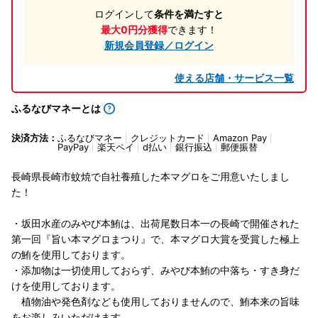
ログインして
条件を満たすと
最大0円分獲得
できます！
新規会員登録／ログイン
使える店舗・サービス一覧
ふるなびマネーとは
決済方法：
ふるなびマネー
クレジットカード
Amazon Pay
PayPay
楽天ペイ
d払い
銀行振込
郵便振替
長崎県長崎市蚊焼で自社養殖した本マグロをご用意いたしまし
た！
・坂田水産のみやび本鮪は、出荷尾数日本一の長崎で開催された
第一回『旨い本マグロまつり』で、本マグロ大賞を受賞した極上
の鮪を使用しております。
・添加物は一切使用しておらず、みやび本鮪の中落ち・すき身だ
けを使用しております。
植物油や発色剤なども使用しておりませんので、鮪本来の旨味
をお楽しみいただけます。