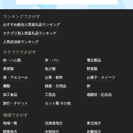
ランキングでさがす
おすすめ総合人気返礼品ランキング
カテゴリ別人気返礼品ランキング
人気自治体ランキング
カテゴリでさがす
肉・ハム類
米・パン
電化製品
果実類
魚介類
野菜類
酒・アルコール
お茶・飲料
お菓子・スイーツ
麺類
雑貨・日用品
卵
加工食品
工芸品
感謝状・記念品
旅行・チケット
セット類 その他
地域でさがす
地域一覧
北海道地方
東北地方
関東地方
中部地方
近畿地方