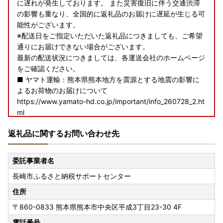
に遅れが発生しております。 また災害復旧に伴う交通渋滞
の影響も重なり、全国的に返礼品のお届けに遅延が生じる可
能性がございます。
※配送日をご指定いただいた返礼品につきましても、ご希望
通りにお届けできない場合がございます。
最新の配送状況につきましては、各運送会社のホームページ
をご確認ください。
■ ヤマト運輸：熊本県熊本地方を震源とする地震の影響に
よるお荷物のお届けについて
https://www.yamato-hd.co.jp/important/info_260728_2.ht
ml
■ 佐川急便：令和8年熊本地震に伴う集配への影響について
返礼品に関するお問い合わせ先
https://www2.sagawa-exp.co.jp/information/detail/406/
■ 日本郵便（ゆうパック）：熊本県熊本地方を震源とする
地震の影響について
委託事業者名
https://www.post.japanpost.jp/newsrelease/pressrelease/
長崎市ふるさと納税サポートセンター
9879629480.html
寄附者の皆様にはご不便、ご迷惑をおかけし誠に申し訳ござ
住所
いませんが、何卒ご理解賜りますようお願い申し上げます。
〒860-0833
熊本県熊本市中央区平成3丁目23-30 4F
電話番号