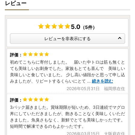
レビュー
・一部を除き、お礼の品の到着日指定はできません。
・お礼の品に不具合がございましたら、到着後3日以内に問
い合わせ窓口までご連絡ください。
5.0
（5件）
【個人情報の取り扱いについて】
レビューを非表示にする
お寄せいただいた個人情報は、寄附金の受付、入金及び返礼
品発送に係る確認・連絡、各種お問い合わせ、寄附の使い道
のお知らせの広報等に利用するものであり、それ以外の目的
初めてこちらに寄付しました。 届いた中トロは筋も無くと
で使用するものではありません。返礼品発送に関して、必要
ても美味しいお刺身でした。家族もとても喜んで 美味しい
最低限の範囲において返礼品取扱い事業者に通知します。
美味しいと食していました。 少し高い値段かと思って申し込
みましたが、リピートするくらいにとて
...
続きを読む
2026年05月31日 福岡県在住
3パック届きました。賞味期限が短いため、3日連続でマグロ
丼にしていただきましたが、飽きることなく美味しくいただ
きました。魚臭さもなく、新鮮でとても美味しかったです。
短時間で解凍できるのもよかったです。
2026年03月15日 大阪府在住