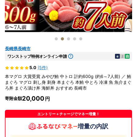
長崎県長崎市
ワンストップ特例オンライン申請
e
ま
自
5.0
(5件)
本マグロ 大賞受賞 みやび鮪 中トロ 計約600g (約6～7人前) ／ 鮪
まぐろ マグロ 刺し身 刺身 本まぐろ 本鮪 中とろ 冷凍 魚 魚介まぐ
ろ丼 まぐろ漬け丼 海鮮丼 おすすめ 長崎市
20,000
寄附金額
エントリー＋チャージでマネー増量！
増量の内訳