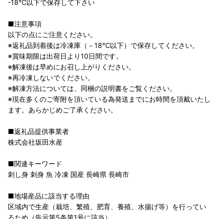
-18℃以下で保存して下さい
■注意事項
以下の点にご注意ください。
※返礼品到着後は冷凍庫（－18℃以下）で保存してください。
※賞味期限は出荷日より10日間です。
※解凍後は早めにお召し上がりください。
※再冷凍しないでください。
※解凍方法については、同梱の説明書をご覧ください。
※現在多くのご寄附を頂いている為発送までにお時間を頂戴いたし
ます。あらかじめご了承ください。
■返礼品提供事業者
株式会社坂田水産
■関連キーワード
刺し身 刺身 魚 冷凍 国産 長崎県 長崎市
■地場産品に該当する理由
区域内で生産（栽培、繁殖、肥育、養殖、水揚げ等）を行ってい
るため（告示第5条第1号に該当）