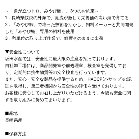
～「角が立つトロ、みやび鮪」、3つのお約束～
1．長崎県蚊焼の外海で、潮流が激しく栄養価の高い海で育てる
2．「みやび鯛」で培った技術を活かし、飼料メーカーと共同開発
した「みやび鮪」専用の飼料を使用
3．秒単位の取り上げ作業で、鮮度そのままに出荷
▼安全性について
坂田水産では、安全性に最大限の注意を払っております。
自社加工場には、商品開発室や前処理室、検査室を完備してお
り、定期的に抗生物質等の安全検査も行っています。
また、安心・安全な製品を提供するため、HACCP(ハサップ)の認
証を取得し、第三者機関から安全性の評価を受けております。
お客様に安心してお召し上がりいただけるよう、今後も安全に関
する取り組みに努めてまいります。
■産地
長崎県産
■保存方法