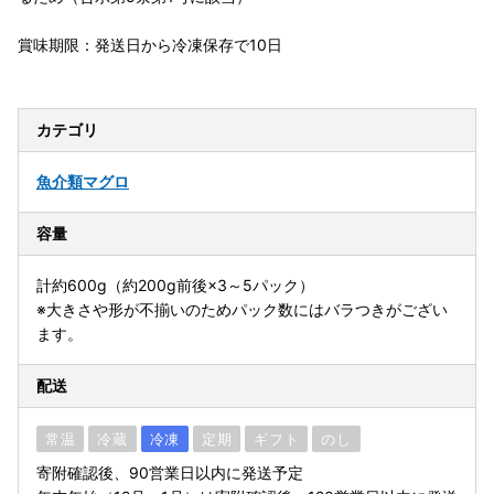
賞味期限：発送日から冷凍保存で10日
カテゴリ
魚介類
マグロ
容量
計約600g（約200g前後×3～5パック）
※大きさや形が不揃いのためパック数にはバラつきがござい
ます。
配送
常温
冷蔵
冷凍
定期
ギフト
のし
寄附確認後、90営業日以内に発送予定