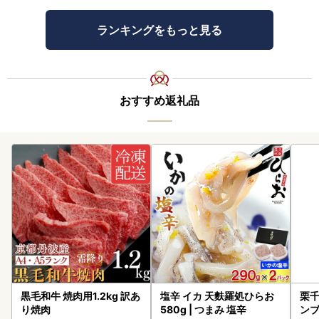
ランキングをもっと見る
おすすめ返礼品
黒毛和牛 焼肉用1.2kg 訳あ
塩辛 イカ 天麩羅処ひらお
栗千
り焼肉
580g | つまみ 塩辛
ンブ