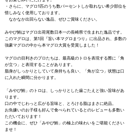
・さらに、マグロ1匹のうち数パーセントしか取れない希少部位を
惜しみなく使用しております。
なかなか出回らない逸品、ぜひご賞味ください。
みやび鮪はマグロ出荷尾数日本一の長崎県で生まれた逸品です。
このマグロは、第1回『旨い本マグロまつり』に出品され、多数の
強豪マグロの中から本マグロ大賞を受賞しました！
マグロの目利きのプロたちは、最高級のトロを表現する際に「角
が立つ」と表現することがあります。
脂身がしっかりとしていて身持ちも良い、「角が立つ」状態は口
に入れた瞬間に分かります。
「みやび鮪」のトロは、しっかりとした歯ごたえと強い旨味があ
ります。
口の中でじわっと広がる旨味と、とろける脂はまさに絶品。
お魚嫌いのお子様も好んで食べられているとのレビューも多数い
ただいております！
この機会に、ぜひ「みやび鮪」の極上の味わいをご堪能ください
ませ！