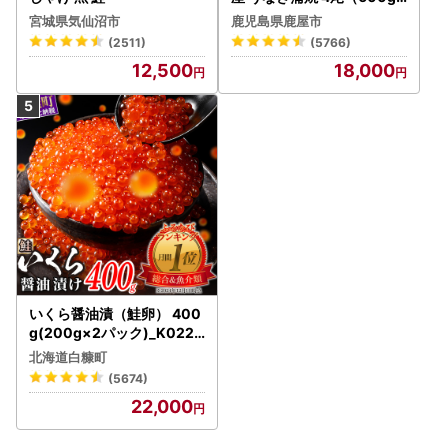
） KN007-004-04-cp18
宮城県気仙沼市
鹿児島県鹿屋市
うなぎ 鰻 魚 惣菜 総菜
(2511)
(5766)
12,500
18,000
いくら醤油漬（鮭卵） 400
g(200g×2パック)_K022-
1676
北海道白糠町
(5674)
22,000