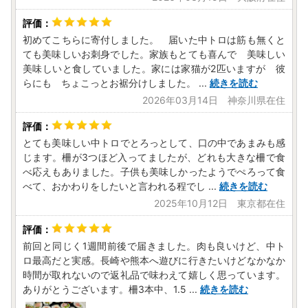
初めてこちらに寄付しました。 届いた中トロは筋も無くと
ても美味しいお刺身でした。家族もとても喜んで 美味しい
美味しいと食していました。家には家猫が2匹いますが 彼
らにも ちょこっとお裾分けしました。
...
続きを読む
2026年03月14日 神奈川県在住
とても美味しい中トロでとろっとして、口の中であまみも感
じます。柵が3つほど入ってましたが、どれも大きな柵で食
べ応えもありました。子供も美味しかったようでぺろって食
べて、おかわりをしたいと言われる程でし
...
続きを読む
2025年10月12日 東京都在住
前回と同じく1週間前後で届きました。肉も良いけど、中ト
ロ最高だと実感。長崎や熊本へ遊びに行きたいけどなかなか
時間が取れないので返礼品で味わえて嬉しく思っています。
ありがとうございます。柵3本中、1.5
...
続きを読む