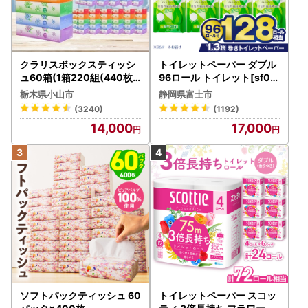
クラリスボックスティッシ
トイレットペーパー ダブル
ュ60箱(1箱220組(440枚))
96ロール トイレット[sf00
(5個入り×12セット)【配送
1-012]
栃木県小山市
静岡県富士市
不可地域：離島・沖縄県】
(3240)
(1192)
【1256759】
14,000
17,000
ソフトパックティッシュ 60
トイレットペーパー スコッ