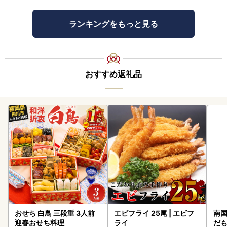
ランキングをもっと見る
おすすめ返礼品
おせち 白鳥 三段重 3人前
エビフライ 25尾 | エビフ
南国
迎春おせち料理
ライ
だも