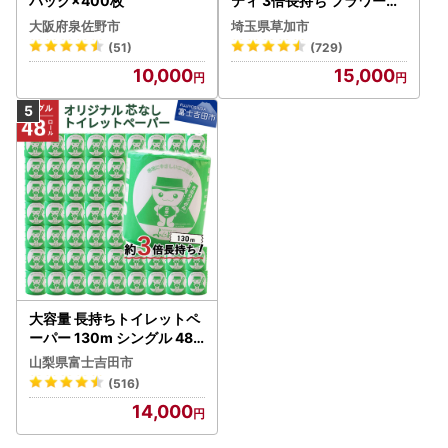
パック×400枚
ティ 3倍長持ち フラワーパ
ック 4ロール×6P
大阪府泉佐野市
埼玉県草加市
(51)
(729)
10,000
15,000
大容量 長持ちトイレットペ
ーパー 130m シングル 48R
芯なし 3倍巻 トイレット
山梨県富士吉田市
(516)
14,000