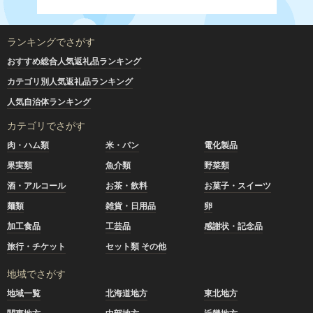
ランキングでさがす
おすすめ総合人気返礼品ランキング
カテゴリ別人気返礼品ランキング
人気自治体ランキング
カテゴリでさがす
肉・ハム類
米・パン
電化製品
果実類
魚介類
野菜類
酒・アルコール
お茶・飲料
お菓子・スイーツ
麺類
雑貨・日用品
卵
加工食品
工芸品
感謝状・記念品
旅行・チケット
セット類 その他
地域でさがす
地域一覧
北海道地方
東北地方