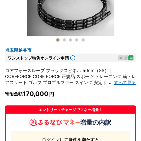
埼玉県越谷市
ワンストップ特例オンライン申請
e
ま
自
コアフォースループ ブラックスピネル 50cm（SS） |
COREFORCE CORE FORCE 正規品 スポーツ トレーニング 筋トレ
...
すべて見る
アスリート ゴルフ プロゴルファー スイング 安定 体幹 バランス
パワー 柔軟性 パフォーマンス リカバリー アウトドア メンズ レデ
170,000
寄附金額
ィース アクセサリー ブレスレット ネックレス アンクレット コア
フォースパウダー 特殊技術 埼玉県 越谷市
エントリー＋チャージでマネー増量！
増量の内訳
ログインして
条件を満たすと