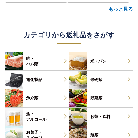
もっと見る
カテゴリから返礼品をさがす
肉・
米・パン
ハム類
電化製品
果物類
魚介類
野菜類
酒・
お茶・
飲料
アルコール
お菓子・
麺類
スイーツ