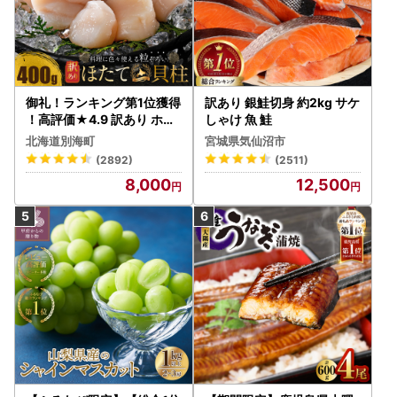
御礼！ランキング第1位獲得
訳あり 銀鮭切身 約2kg サケ
！高評価★4.9 訳あり ホタ
しゃけ 魚 鮭
テ 400g（ほたて 帆立 貝柱
北海道別海町
宮城県気仙沼市
冷凍 ）
(2892)
(2511)
8,000
12,500