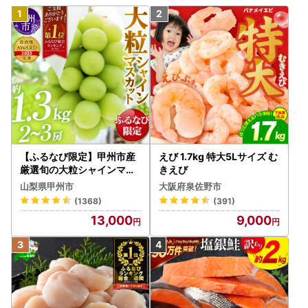
【ふるなび限定】甲州市産
えび 1.7kg 特大5Lサイズ む
厳選旬の大粒シャインマス
きえび
カット 約1.3kg 2～3房【2
山梨県甲州市
大阪府泉佐野市
026年発送】（MG）B12-
(1368)
(391)
472 FN-Limited-VO シャ
13,000
9,000
インマスカット フルーツ