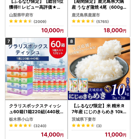
【ふるなび限定】【総合1位
【期間限定】鹿児島県大隅
獲得!! レビュー高評価★】
産 うなぎ蒲焼 4尾（600g
〈2026年度配送分〉山梨
） KN007-004-04-cp18
山梨県甲府市
鹿児島県鹿屋市
県産 シャインマスカット 2
うなぎ 鰻 魚 惣菜 総菜
(2009)
(5765)
～3房（1.0kg以上）シャイ
10,000
18,000
ン フルーツ FN-Limited-S
P
クラリスボックスティッシ
【ふるなび限定】米 精米 R
ュ60箱(1箱220組(440枚))
7年産 にじのきらめき 10kg
(5個入り×12セット)【配送
10月 FN-Limited-PR
栃木県小山市
茨城県下妻市
不可地域：離島・沖縄県】
(3240)
(3)
【1256759】
14,000
11,000