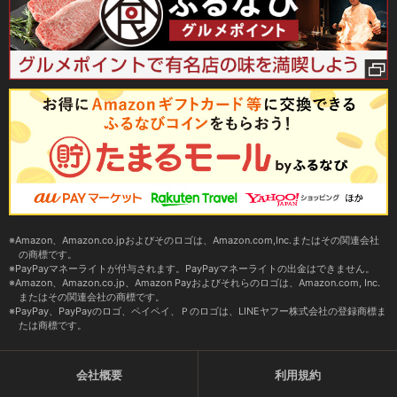
Amazon、Amazon.co.jpおよびそのロゴは、Amazon.com,Inc.またはその関連会社
の商標です。
PayPayマネーライトが付与されます。PayPayマネーライトの出金はできません。
Amazon、Amazon.co.jp、Amazon Payおよびそれらのロゴは、Amazon.com, Inc.
またはその関連会社の商標です。
PayPay、PayPayのロゴ、ペイペイ、Ｐのロゴは、LINEヤフー株式会社の登録商標ま
たは商標です。
会社概要
利用規約