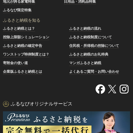
地元が誇る家電特集
日用品・消耗品特集
ふるなび限定特集
ふるさと納税を知る
ふるさと納税とは？
ふるさと納税の流れ
控除上限額シミュレーション
ふるさと納税制度について
ふるさと納税の確定申告
住民税・所得税の控除について
ワンストップ特例制度とは？
ふるさと納税のお礼特典
寄附金の使い道
マンガふるさと納税
企業版ふるさと納税とは
よくあるご質問・お問い合わせ
ふるなびオリジナルサービス