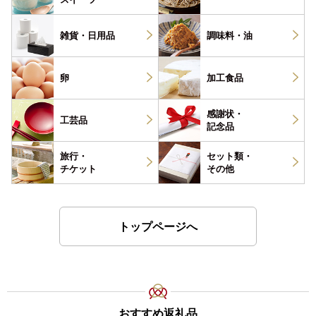
雑貨・
日用品
調味料・
油
卵
加工食品
感謝状・
工芸品
記念品
旅行・
セット類・
チケット
その他
トップページへ
おすすめ返礼品