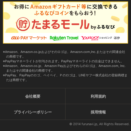
Amazon、Amazon.co.jpおよびそのロゴは、Amazon.com,Inc.またはその関連会社
の商標です。
PayPayマネーライトが付与されます。PayPayマネーライトの出金はできません。
Amazon、Amazon.co.jp、Amazon Payおよびそれらのロゴは、Amazon.com, Inc.
またはその関連会社の商標です。
PayPay、PayPayのロゴ、ペイペイ、Ｐのロゴは、LINEヤフー株式会社の登録商標ま
たは商標です。
会社概要
利用規約
プライバシーポリシー
採用情報
© 2014 furunavi.jp, All Rights Reserved.