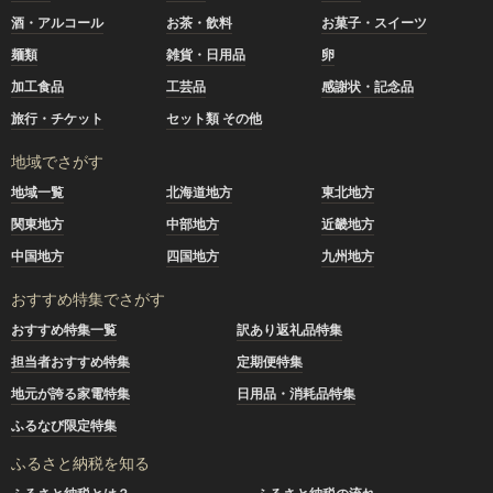
酒・アルコール
お茶・飲料
お菓子・スイーツ
麺類
雑貨・日用品
卵
加工食品
工芸品
感謝状・記念品
旅行・チケット
セット類 その他
地域でさがす
地域一覧
北海道地方
東北地方
関東地方
中部地方
近畿地方
中国地方
四国地方
九州地方
おすすめ特集でさがす
おすすめ特集一覧
訳あり返礼品特集
担当者おすすめ特集
定期便特集
地元が誇る家電特集
日用品・消耗品特集
ふるなび限定特集
ふるさと納税を知る