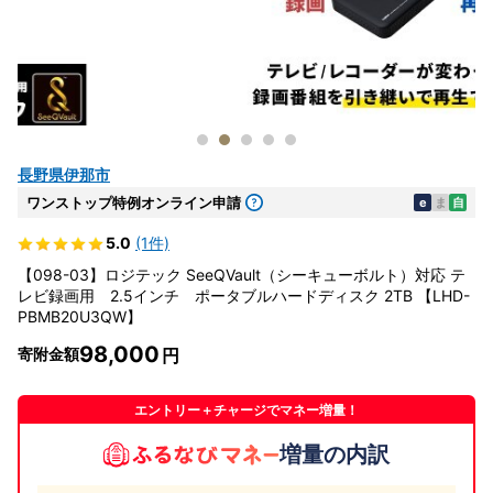
長野県伊那市
ワンストップ特例オンライン申請
e
ま
自
5.0
(1件)
【098-03】ロジテック SeeQVault（シーキューボルト）対応 テ
レビ録画用 2.5インチ ポータブルハードディスク 2TB 【LHD-
PBMB20U3QW】
98,000
寄附金額
エントリー＋チャージでマネー増量！
増量の内訳