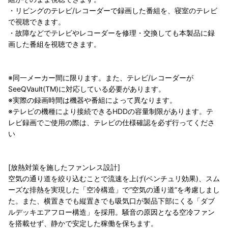
・リビングのテレビ/レコーダーで録画した番組を、寝室のテレビ
で視聴できます。
・故障などでテレビやレコーダーを修理・交換しても本製品に録
画した番組を視聴できます。
※同一メーカー間に限ります。また、テレビ/レコーダーが
SeeQVault(TM)に対応している必要があります。
※実際の録画時間は機器や番組によって異なります。
※テレビの機種により接続できるHDDの容量制限があります。テ
レビ録画でご使用の際は、テレビの仕様確認を必ず行ってくださ
い
[放熱対策を施したファンレス設計]
空気の通り道を絞り込むことで流速を上げ(ベンチュリ効果)、スム
ーズな排熱を実現した「空冷構造」で“空気の通り道”を考慮しまし
た。また、横置きでも縦置きでも吸気口が製品下部にくる「ダブ
ルデッキエアフロー構造」を採用。騒音の原因となる空冷ファン
を搭載せず、静かで安定した稼働を保ちます。