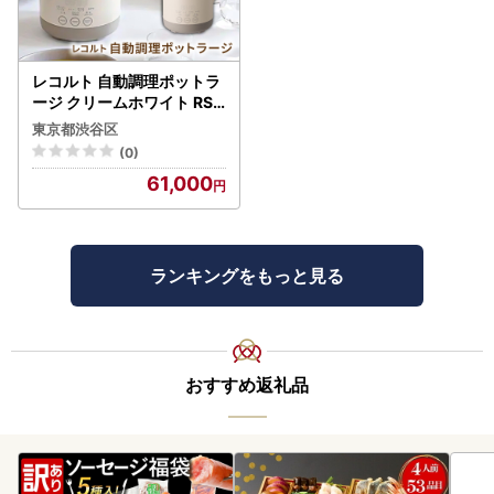
レコルト 自動調理ポットラ
ージ クリームホワイト RSY
-3(W) 【223022-1】
東京都渋谷区
(0)
61,000
ランキングをもっと見る
おすすめ返礼品