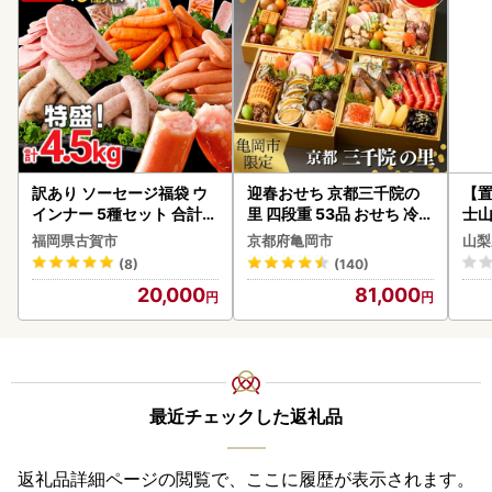
訳あり ソーセージ福袋 ウ
迎春おせち 京都三千院の
【置
インナー 5種セット 合計4.
里 四段重 53品 おせち 冷蔵
士山
5kg ソーセージ
2027 先行予約
BK1
福岡県古賀市
京都府亀岡市
山梨
(8)
(140)
20,000
81,000
最近チェックした返礼品
返礼品詳細ページの閲覧で、ここに履歴が表示されます。