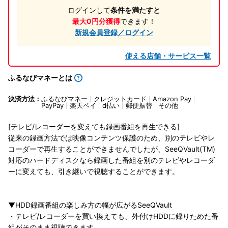
ログインして
条件を満たすと
最大0円分獲得
できます！
新規会員登録／ログイン
使える店舗・サービス一覧
ふるなびマネーとは
決済方法：
ふるなびマネー
クレジットカード
Amazon Pay
PayPay
楽天ペイ
d払い
郵便振替
その他
[テレビ/レコーダーを変えても録画番組を再生できる]
従来の録画方法では映像コンテンツ保護のため、別のテレビやレ
コーダーで再生することができませんでしたが、SeeQVault(TM)
対応のハードディスクなら録画した番組を別のテレビやレコーダ
ーに変えても、引き継いで視聴することができます。
▼HDD録画番組の楽しみ方の幅が広がるSeeQVault
・テレビ/レコーダーを買い換えても、外付けHDDに録りためた番
組がそのまま視聴できます。