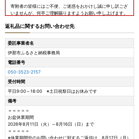
寄附者の皆様にはご不便、ご迷惑をおかけし誠に申し訳ござ
いませんが、何卒ご理解賜りますようお願い申し上げます。
返礼品に関するお問い合わせ先
■お盆休業期間のご案内～ふるさと納税・返礼品のお問い合
委託事業者名
わせについて～
伊那市ふるさと納税事務局
＝＝＝＝＝
電話番号
お盆休業期間
050-3523-2157
2026年8月11日（火）～8月16日（日）まで
＝＝＝＝＝
受付時間
平日9:00～18:00 ※土日祝祭日はお休みです
※休業期間中のお問い合わせに対するご返信は、8月17日
備考
（月）より順次対応させていただきます。
※万が一お届けした返礼品に不備があった際は、お写真をお
＝＝＝＝＝
撮りいただいておきますと幸いです。
お盆休業期間
2026年8月11日（火）～8月16日（日）まで
★返礼品の受付につきましては、随時受付しております。
＝＝＝＝＝
※休業期間中のお問い合わせに対するご返信は、8月17日（月）