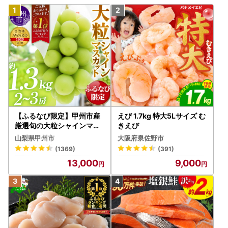
【ふるなび限定】甲州市産
えび 1.7kg 特大5Lサイズ む
厳選旬の大粒シャインマス
きえび
カット 約1.3kg 2～3房【2
山梨県甲州市
大阪府泉佐野市
026年発送】（MG）B12-
(1369)
(391)
472 FN-Limited-VO シャ
13,000
9,000
インマスカット フルーツ