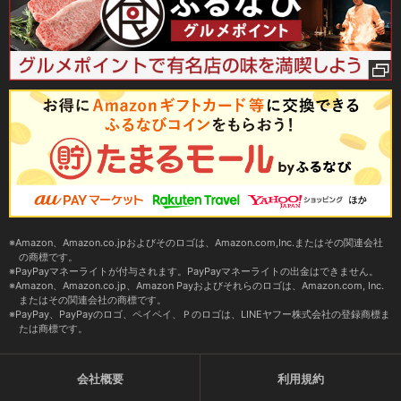
Amazon、Amazon.co.jpおよびそのロゴは、Amazon.com,Inc.またはその関連会社
の商標です。
PayPayマネーライトが付与されます。PayPayマネーライトの出金はできません。
Amazon、Amazon.co.jp、Amazon Payおよびそれらのロゴは、Amazon.com, Inc.
またはその関連会社の商標です。
PayPay、PayPayのロゴ、ペイペイ、Ｐのロゴは、LINEヤフー株式会社の登録商標ま
たは商標です。
会社概要
利用規約