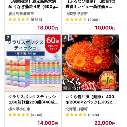
【期間限定】鹿児島県大隅
【ふるなび限定】【総合1位
産 うなぎ蒲焼 4尾（600g
獲得!! レビュー高評価★】
） KN007-004-04-cp18
〈2026年度配送分〉山梨
鹿児島県鹿屋市
山梨県甲府市
うなぎ 鰻 魚 惣菜 総菜
県産 シャインマスカット 2
(5765)
(2009)
～3房（1.0kg以上）シャイ
18,000
10,000
ン フルーツ FN-Limited-S
P
クラリスボックスティッシ
いくら醤油漬（鮭卵） 400
ュ60箱(1箱220組(440枚))
g(200g×2パック)_K022-
(5個入り×12セット)【配送
1676
栃木県小山市
北海道白糠町
不可地域：離島・沖縄県】
(3240)
(5674)
【1256759】
14,000
22,000