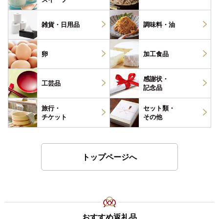
雑貨・
日用品
調味料・
油
卵
加工食品
感謝状・
工芸品
記念品
旅行・
セット類・
チケット
その他
トップページへ
おすすめ返礼品