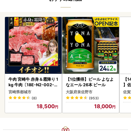
牛肉 宮崎牛 赤身＆霜降り 1
【1位獲得】ビール よなよ
【1
kg 牛肉〔18E-N2-002-1
なエール 26本 ビール
】佐
kg-S4A6-CF〕
2個 
宮崎県都城市
大阪府泉佐野市
佐賀
083
(8)
(953)
18,500
18,000