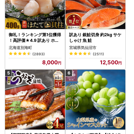
御礼！ランキング第1位獲得
訳あり 銀鮭切身 約2kg サケ
！高評価★4.9 訳あり ホタ
しゃけ 魚 鮭
テ 400g（ほたて 帆立 貝柱
北海道別海町
宮城県気仙沼市
冷凍 ）
(2893)
(2511)
8,000
12,500