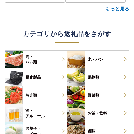
もっと見る
カテゴリから返礼品をさがす
肉・
米・パン
ハム類
電化製品
果物類
魚介類
野菜類
酒・
お茶・
飲料
アルコール
お菓子・
麺類
スイーツ