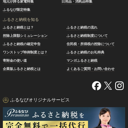
地元が誇る家電特集
日用品・消耗品特集
ふるなび限定特集
ふるさと納税を知る
ふるさと納税とは？
ふるさと納税の流れ
控除上限額シミュレーション
ふるさと納税制度について
ふるさと納税の確定申告
住民税・所得税の控除について
ワンストップ特例制度とは？
ふるさと納税のお礼特典
寄附金の使い道
マンガふるさと納税
企業版ふるさと納税とは
よくあるご質問・お問い合わせ
ふるなびオリジナルサービス