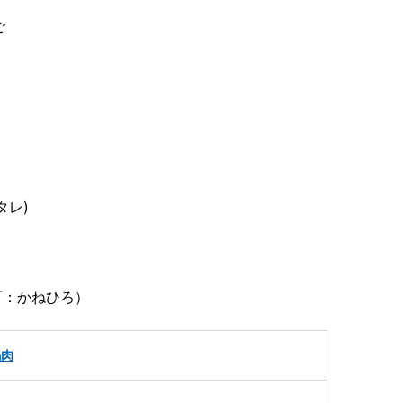
ご
タレ)
町：かねひろ）
鴨肉