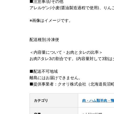
■注意事項/その他
アレルゲン/小麦(醤油製造過程で使用)、りん
※画像はイメージです。
配送種別:冷凍便
＜内容量について・お肉とタレの比率＞
お肉7:タレ3の割合です。(内容量対して3割は
■配送不可地域
離島にはお届けできません。
■提供事業者：クオリ株式会社（北海道長沼
カテゴリ
肉・ハム類
羊肉・