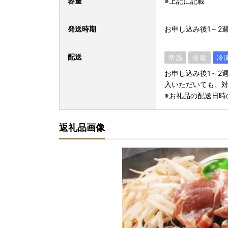
容量
※上記に記載
発送時期
お申し込み後1～2
配送
常温
冷蔵
冷
お申し込み後1～2
入いただいても、
※お礼品の配送日時
返礼品画像