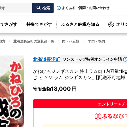
よくあるご質問・お問い合わせ
リでさがす
特集でさがす
ふるさと納税を知る
オリ
地方
北海道長沼町の返礼品一覧
肉・ハム類
羊肉・鴨肉
北海道長沼町
ワンストップ特例オンライン申請
かねひろジンギスカン 特上ラム肉 (内容量:1k
じ ヒツジ ラム ジンギスカン_【配送不可地域：
18,000
寄附金額
エントリー＋チ