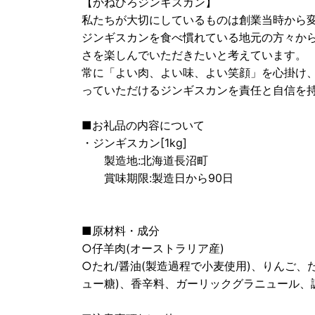
【かねひろジンギスカン】
私たちが大切にしているものは創業当時から
ジンギスカンを食べ慣れている地元の方々か
さを楽しんでいただきたいと考えています。
常に「よい肉、よい味、よい笑顔」を心掛け
っていただけるジンギスカンを責任と自信を
■お礼品の内容について
・ジンギスカン[1kg]
製造地:北海道長沼町
賞味期限:製造日から90日
■原材料・成分
○仔羊肉(オーストラリア産)
○たれ/醤油(製造過程で小麦使用)、りんご
ュー糖)、香辛料、ガーリックグラニュール、