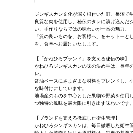
ジンギスカン文化が深く根付いた町、長沼で
良質な肉を使用し、秘伝のタレに漬け込んだ
い、手作りならではの味わいが一番の魅力。
「質の良いものを、お客様へ」をモットーと
を、食卓へお届けいたします。
【「かねひろブランド」を支える秘伝の味】
かねひろジンギスカンの味の決め手は、長年
レ。
醤油ベースにさまざまな材料をブレンドし、
な味付けにしています。
地場産のものを中心とした果物や野菜を使用
つ独特の風味を最大限に引き出す味わいです
【ブランドを支える徹底した衛生管理】
かねひろジンギスカンは、毎日徹底した衛生
輸入した羊肉をはじめ原材料は、独自の基準