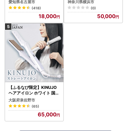
シェーバー
ィジェット） APV0006
愛知県名古屋市
神奈川県横浜市
(418)
(0)
18,000
50,000
【ふるなび限定】KINUJO
ヘアアイロン ホワイト 国内
製造 FN-Limited-PR
大阪府泉佐野市
(65)
65,000