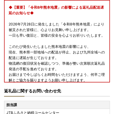
◆【重要】「令和8年熊本地震」の影響による返礼品配送遅
延のお知らせ◆
2026年7月28日に発生しました「令和8年熊本地震」により
被災された皆様に、心よりお見舞い申し上げます。
一日も早い復旧と、皆様の安全を心よりお祈りいたします。
このたび発生いたしました熊本地震の影響により、
現在、熊本県一部地域への配送が停止、および九州全域への
配送に遅延が生じております。
物流網の復旧状況を確認しつつ、準備が整い次第順次返礼品
発送の手配を進めております。
お届けまで今しばらくお時間をいただけますよう、何卒ご理
解とご協力を賜りますようお願い申し上げます。
返礼品に関するお問い合わせ先
◆お礼の品配送について◆
担当課
早期納品や納期日指定、数か月先の納品希望等のご要望はお
JTBふるさと納税コールセンター
受けできません。