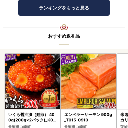
ランキングをもっと見る
おすすめ返礼品
いくら醤油漬（鮭卵） 40
エンペラーサーモン 900g
米 
0g(200g×2パック)_K02
_T015-0910
カリ
2-1676
北海道白糠町
北海道白糠町
茨城