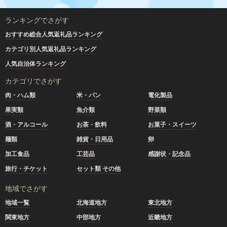
ランキングでさがす
おすすめ総合人気返礼品ランキング
カテゴリ別人気返礼品ランキング
人気自治体ランキング
カテゴリでさがす
肉・ハム類
米・パン
電化製品
果実類
魚介類
野菜類
酒・アルコール
お茶・飲料
お菓子・スイーツ
麺類
雑貨・日用品
卵
加工食品
工芸品
感謝状・記念品
旅行・チケット
セット類 その他
地域でさがす
地域一覧
北海道地方
東北地方
関東地方
中部地方
近畿地方