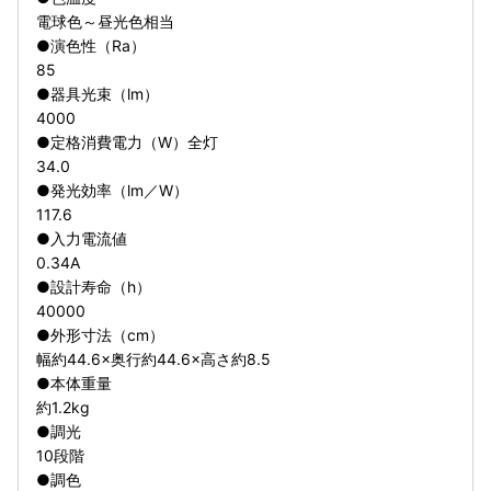
電球色～昼光色相当
●演色性（Ra）
85
●器具光束（lm）
4000
●定格消費電力（W）全灯
34.0
●発光効率（lm／W）
117.6
●入力電流値
0.34A
●設計寿命（h）
40000
●外形寸法（cm）
幅約44.6×奥行約44.6×高さ約8.5
●本体重量
約1.2kg
●調光
10段階
●調色