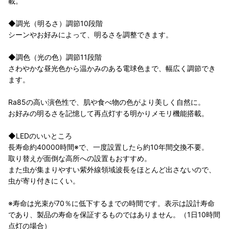
載。
◆調光（明るさ）調節10段階
シーンやお好みによって、明るさを調整できます。
◆調色（光の色）調節11段階
さわやかな昼光色から温かみのある電球色まで、幅広く調節でき
ます。
Ra85の高い演色性で、肌や食べ物の色がより美しく自然に。
お好みの明るさを記憶して再点灯する明かりメモリ機能搭載。
◆LEDのいいところ
長寿命約40000時間※で、一度設置したら約10年間交換不要。
取り替えが面倒な高所への設置もおすすめ。
また虫が集まりやすい紫外線領域波長をほとんど出さないので、
虫が寄り付きにくい。
※寿命は光束が70％に低下するまでの時間です。表示は設計寿命
であり、製品の寿命を保証するものではありません。（1日10時間
点灯の場合）