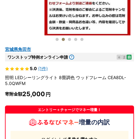
宮城県角田市
ワンストップ特例オンライン申請
e
ま
自
5.0
(1件)
照明 LEDシーリングライト 8畳調色 ウッドフレーム CEA8DL-
5.0QWFM
25,000
寄附金額
エントリー＋チャージでマネー増量！
増量の内訳