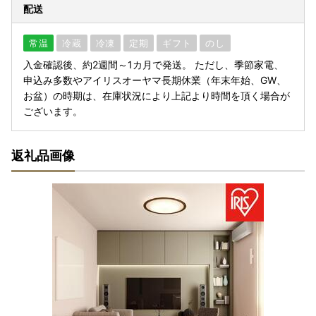
配送
常温
冷蔵
冷凍
定期
ギフト
のし
入金確認後、約2週間～1カ月で発送。 ただし、季節家電、
申込み多数やアイリスオーヤマ長期休業（年末年始、GW、
お盆）の時期は、在庫状況により上記より時間を頂く場合が
ございます。
返礼品画像