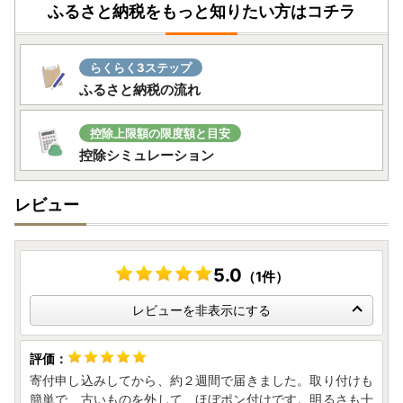
ふるさと納税をもっと知りたい方はコチラ
保証期間内に故障や不具合が生じた場合は、保証規定にした
がって修理や交換等の方法でご対応となりますので、アイリ
スオーヤマ公式HP内「お客様サポート・お問合せ」或いは
らくらく3ステップ
同梱されている保証書に記載の連絡先までお問い合わせくだ
ふるさと納税の流れ
さい。
～問い合わせについて～
控除上限額の限度額と目安
控除シミュレーション
JTBふるさと納税コールセンター
TEL：0120-426-371
レビュー
お問い合わせフォーム：https://faq.furu-po.com/helpdes
k?category_id=231&site_domain=furusato
営業時間：10：00～17：00（1/1～1/3を除く）
商品不具合などのお問い合わせも、こちらのお問い合わせ先
5.0
（1件）
までご連絡をお願い致します。
レビューへの書き込みでは対応できませんのでご了承願いま
レビューを非表示にする
す
寄付申し込みしてから、約２週間で届きました。取り付けも
簡単で、古いものを外して、ほぼポン付けです。明るさも十