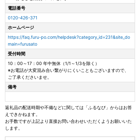
お届けまでに２～４か月かかる場合がございます。
電話番号
※配送に関するお問い合わせ（ご不在日や長期不在のご予定
0120-426-371
がある場合）は、ご寄附後に下記問い合わせフォームまたは
JTBふるさと納税コールセンターまでお電話にてご連絡いた
ホームページ
だけますようお願いいたします。
https://faq.furu-po.com/helpdesk?category_id=231&site_do
（ご希望にそえない場合はご了承くださいませ）
main=furusato
受付時間
◆アイリスオーヤマ製品について◆
※「組み立て不要」の記載がないものは、お客様組み立てと
10：00～17：00 年中無休（1/1～1/3を除く）
なっております。（工具は入っておりません）
※お電話が大変混み合い繋がりにくいこともございますので、
※メーカー保証は、アイリスオーヤマの規定に準じます。
ご了承くださいませ。
（詳細はアイリスオーヤマ公式HP内「お客様サポート・お
備考
問合せ」で検索ください）
※ふるさと納税では領収証がございませんので、寄附受領証
明書を保管ください。
返礼品の配送時期や不備などに関しては「ふるなび」からはお答
※保証期間の開始日は、返礼品のお届け日から対象といたし
えできかねます。
ます。
お手数ですが上記より直接お問い合わせいただくようお願いいた
※保証適用外品もありますことご承知おきください。
します。
※未開封・未使用であっても、メーカー保証の期間は変わり
ません