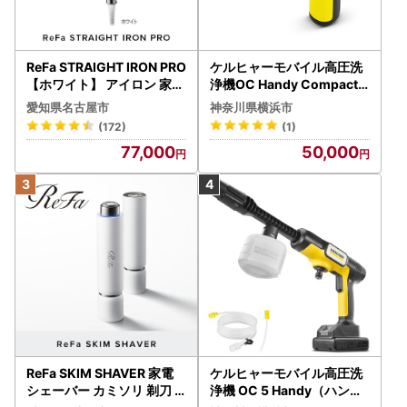
ReFa STRAIGHT IRON PRO
ケルヒャーモバイル高圧洗
【ホワイト】 アイロン 家電
浄機OC Handy Compact
美容 リファ アイロン
（ハンディエア） APV000
愛知県名古屋市
神奈川県横浜市
7
(172)
(1)
77,000
50,000
ReFa SKIM SHAVER 家電
ケルヒャーモバイル高圧洗
シェーバー カミソリ 剃刀
浄機 OC 5 Handy（ハンデ