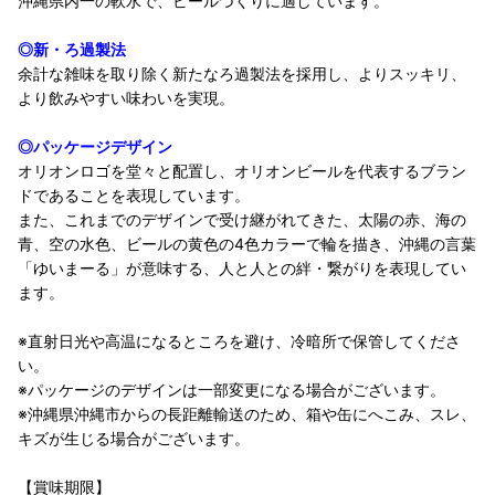
沖縄県内一の軟水で、ビールづくりに適しています。
◎新・ろ過製法
余計な雑味を取り除く新たなろ過製法を採用し、よりスッキリ、
より飲みやすい味わいを実現。
◎パッケージデザイン
オリオンロゴを堂々と配置し、オリオンビールを代表するブラン
ドであることを表現しています。
また、これまでのデザインで受け継がれてきた、太陽の赤、海の
青、空の水色、ビールの黄色の4色カラーで輪を描き、沖縄の言葉
「ゆいまーる」が意味する、人と人との絆・繋がりを表現してい
ます。
※直射日光や高温になるところを避け、冷暗所で保管してくださ
い。
※パッケージのデザインは一部変更になる場合がございます。
※沖縄県沖縄市からの長距離輸送のため、箱や缶にへこみ、スレ、
キズが生じる場合がございます。
【賞味期限】