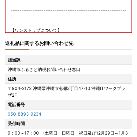
---------------------------------------------------------------
--
【ワンストップについて】
ワンストップ特例申請書の提出期限は、2027年1月10日必着
返礼品に関するお問い合わせ先
です。添付書類と合わせて期限内に下記へご郵送下さい。
〒904-8501
担当課
沖縄県沖縄市仲宗根町26－1
沖縄市ふるさと納税お問い合わせ窓口
沖縄市役所 経済文化部 観光スポーツ振興課 宛
住所
▼▼▼下記よりダウンロード頂けます▼▼▼
〒904-2172
沖縄県沖縄市泡瀬3丁目47-10 沖縄ITワークプラ
ザ2F
・ワンストップ特例申請書
https://okifuru.com/onestop.pdf
電話番号
050-8893-9234
・ワンストップ特例申請 添付書類貼付用紙、記入例
受付時間
https://okifuru.com/onestop_doc.pdf
9：00～17：00 (土曜日・日曜日・祝日及び12月29日～1月3