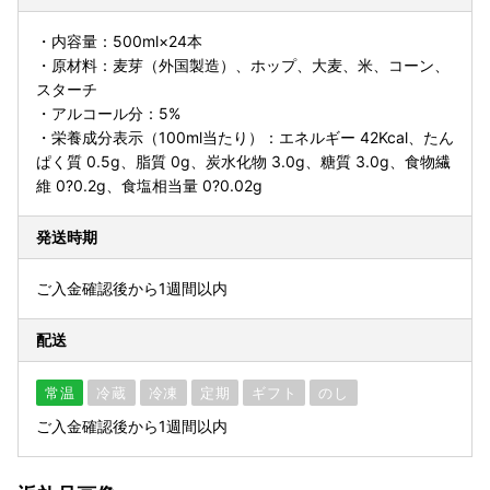
・内容量：500ml×24本
・原材料：麦芽（外国製造）、ホップ、大麦、米、コーン、
スターチ
・アルコール分：5%
・栄養成分表示（100ml当たり）：エネルギー 42Kcal、たん
ぱく質 0.5g、脂質 0g、炭水化物 3.0g、糖質 3.0g、食物繊
維 0?0.2g、食塩相当量 0?0.02g
発送時期
ご入金確認後から1週間以内
配送
常温
冷蔵
冷凍
定期
ギフト
のし
ご入金確認後から1週間以内