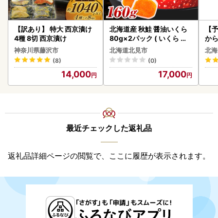
【訳あり】 特大 西京漬け
北海道産 秋鮭 醤油いくら
【予
4種 8切 西京漬け
80g×2パック ( いくら イ
から
クラ 魚卵 鮭 サケ さけ 鮭い
らい
神奈川県藤沢市
北海道北見市
北海
くら 醤油漬け パック 北海
g 
(8)
(0)
道産 ふるさと納税 秋鮭 )【
)【
14,000
17,000
233-0002】
最近チェックした返礼品
返礼品詳細ページの閲覧で、ここに履歴が表示されます。