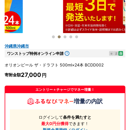
沖縄県沖縄市
ワンストップ特例オンライン申請
e
ま
自
オリオンビール ザ・ドラフト 500ml×24本 BCDD002
27,000
寄附金額
エントリー＋チャージでマネー増量！
増量の内訳
ログインして
条件を満たすと
最大0円分獲得
できます！
新規会員登録／ログイン