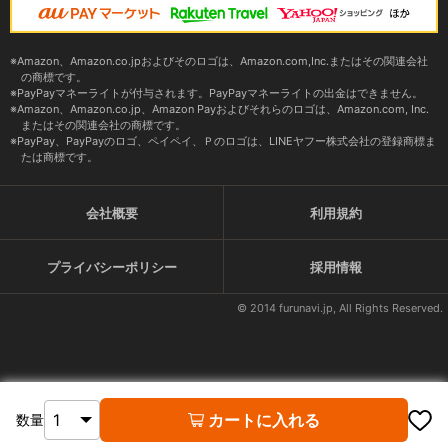
Amazon、Amazon.co.jpおよびそのロゴは、Amazon.com,Inc.またはその関連会社
の商標です。
PayPayマネーライトが付与されます。PayPayマネーライトの出金はできません。
Amazon、Amazon.co.jp、Amazon Payおよびそれらのロゴは、Amazon.com, Inc.
またはその関連会社の商標です。
PayPay、PayPayのロゴ、ペイペイ、Ｐのロゴは、LINEヤフー株式会社の登録商標ま
たは商標です。
会社概要
利用規約
プライバシーポリシー
採用情報
© 2014 furunavi.jp, All Rights Reserved.
カートに入れる
数量