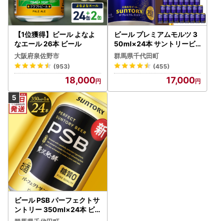
【1位獲得】ビール よなよ
ビール プレミアムモルツ 3
なエール 26本 ビール
50ml×24本 サントリービ
ール
大阪府泉佐野市
群馬県千代田町
(953)
(455)
18,000
17,000
ビール PSB パーフェクトサ
ントリー 350ml×24本 ビ
ール