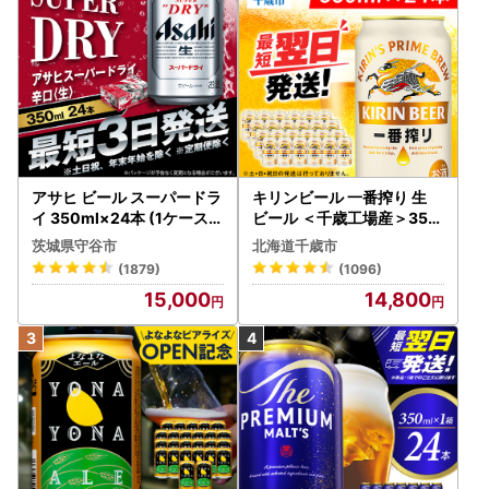
アサヒ ビール スーパードラ
キリンビール 一番搾り 生
イ 350ml×24本 (1ケース)
ビール ＜千歳工場産＞350
究極の辛口 ＜茨城工場＞ 缶
ml（24本）
茨城県守谷市
北海道千歳市
ビール Asahi superDRY お
(1879)
(1096)
酒
15,000
14,800