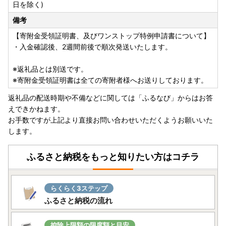
---------------------------------------------------------------
日を除く)
--
備考
【ふるさと納税の対象となる地方団体の指定について】
【寄附金受領証明書、及びワンストップ特例申請書について】
沖縄市は令和7年9月26日付総務大臣通知「ふるさと納税の
・入金確認後、2週間前後で順次発送いたします。
対象となる地方団体の指定について（通知）」にて、地方税
法（昭和25年法律第226号）第37条の2第2項及び第314条の
※返礼品とは別送です。
7第2項の規定に基づき、ふるさと納税の対象となる地方団体
※寄附金受領証明書は全ての寄附者様へお送りしております。
として指定されました。
返礼品の配送時期や不備などに関しては「ふるなび」からはお答
指定対象期間は、令和7年10月1日から令和8年9月30日まで
えできかねます。
です。
お手数ですが上記より直接お問い合わせいただくようお願いいた
します。
ふるさと納税をもっと知りたい方はコチラ
らくらく3ステップ
ふるさと納税の流れ
控除上限額の限度額と目安