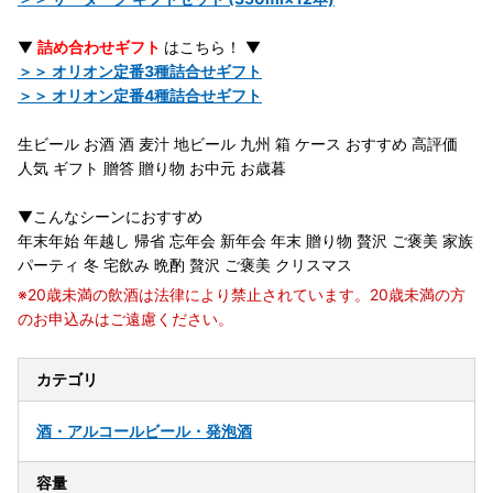
▼
詰め合わせギフト
はこちら！ ▼
＞＞ オリオン定番3種詰合せギフト
＞＞ オリオン定番4種詰合せギフト
生ビール お酒 酒 麦汁 地ビール 九州 箱 ケース おすすめ 高評価
人気 ギフト 贈答 贈り物 お中元 お歳暮
▼こんなシーンにおすすめ
年末年始 年越し 帰省 忘年会 新年会 年末 贈り物 贅沢 ご褒美 家族
パーティ 冬 宅飲み 晩酌 贅沢 ご褒美 クリスマス
※20歳未満の飲酒は法律により禁止されています。20歳未満の方
のお申込みはご遠慮ください。
カテゴリ
酒・アルコール
ビール・発泡酒
容量