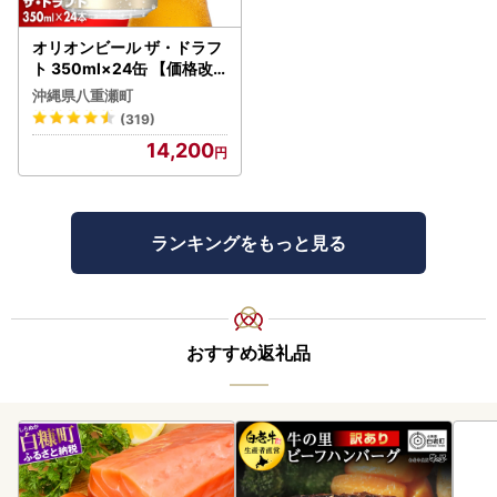
オリオンビール ザ・ドラフ
ト 350ml×24缶 【価格改
定YI】
沖縄県八重瀬町
(319)
14,200
ランキングをもっと見る
おすすめ返礼品