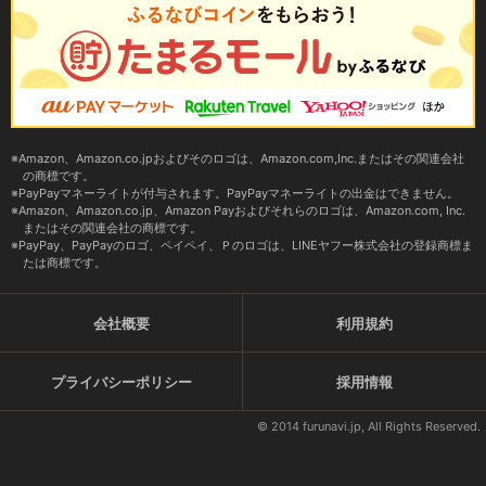
Amazon、Amazon.co.jpおよびそのロゴは、Amazon.com,Inc.またはその関連会社
の商標です。
PayPayマネーライトが付与されます。PayPayマネーライトの出金はできません。
Amazon、Amazon.co.jp、Amazon Payおよびそれらのロゴは、Amazon.com, Inc.
またはその関連会社の商標です。
PayPay、PayPayのロゴ、ペイペイ、Ｐのロゴは、LINEヤフー株式会社の登録商標ま
たは商標です。
会社概要
利用規約
プライバシーポリシー
採用情報
© 2014 furunavi.jp, All Rights Reserved.