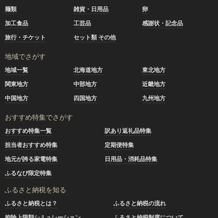
麺類
雑貨・日用品
卵
加工食品
工芸品
感謝状・記念品
旅行・チケット
セット類 その他
地域でさがす
地域一覧
北海道地方
東北地方
関東地方
中部地方
近畿地方
中国地方
四国地方
九州地方
おすすめ特集でさがす
おすすめ特集一覧
訳あり返礼品特集
担当者おすすめ特集
定期便特集
地元が誇る家電特集
日用品・消耗品特集
ふるなび限定特集
ふるさと納税を知る
ふるさと納税とは？
ふるさと納税の流れ
控除上限額シミュレーション
ふるさと納税制度について