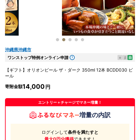
沖縄県沖縄市
ワンストップ特例オンライン申請
e
ま
自
【ギフト】オリオンビール ザ・ダーク 350ml 12本 BCDD030 ビ
ール
14,000
寄附金額
エントリー＋チャージでマネー増量！
増量の内訳
ログインして
条件を満たすと
最大0円分獲得
できます！