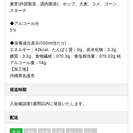
麦芽(外国製造、国内製造)、ホップ、大麦、コメ、コーン、
スターチ
◆アルコール分
5％
◆栄養成分表示(100ml当たり)
エネルギー：42kcal、たんぱく質：0g、炭水化物：3.2g、
糖質：3.2g、食物繊維：0?0.3g、食塩相当量：0?0.02g 純
アルコール量：14g
【加工地】
沖縄県名護市
発送時期
入金確認後1週間以内に発送いたします。
配送
常温
冷蔵
冷凍
定期
ギフト
のし