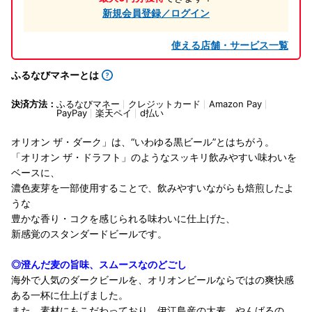
新規会員登録／ログイン
使える店舗・サービス一覧
ふるなびマネーとは
決済方法：
ふるなびマネー
クレジットカード
Amazon Pay
PayPay
楽天ペイ
d払い
オリオン ザ・ダーク」は、“いわゆる黒ビール”とはちがう。
「オリオン ザ・ドラフト」のようなスッキリ飲みやすい味わいを
ベースに、
濃色麦芽を一部使用することで、飲みやすいながらも焙煎したよ
うな
豊かな香り・コクを感じられる味わいに仕上げた、
新感覚のスタンダードビールです。
◎澄んだ麦の旨味、スムースなのどごし
海外で人気のダークビールを、オリオンビールならではの爽快感
ある一杯に仕上げました。
また、素材にもこだわっており、伊江島産の大麦、やんばるの