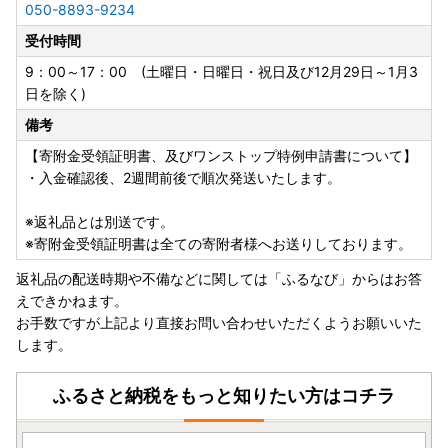
050-8893-9234
・ワンストップ特例申請 添付書類貼付用紙、記入例
受付時間
https://okifuru.com/onestop_doc.pdf
9：00～17：00 (土曜日・日曜日・祝日及び12月29日～1月3
---------------------------------------------------------------
日を除く)
--
備考
【ふるさと納税の対象となる地方団体の指定について】
【寄附金受領証明書、及びワンストップ特例申請書について】
沖縄市は令和7年9月26日付総務大臣通知「ふるさと納税の
・入金確認後、2週間前後で順次発送いたします。
対象となる地方団体の指定について（通知）」にて、地方税
法（昭和25年法律第226号）第37条の2第2項及び第314条の
※返礼品とは別送です。
7第2項の規定に基づき、ふるさと納税の対象となる地方団体
※寄附金受領証明書は全ての寄附者様へお送りしております。
として指定されました。
返礼品の配送時期や不備などに関しては「ふるなび」からはお答
指定対象期間は、令和7年10月1日から令和8年9月30日まで
えできかねます。
です。
お手数ですが上記より直接お問い合わせいただくようお願いいた
します。
ふるさと納税をもっと知りたい方はコチラ