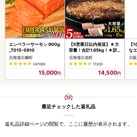
エンペラーサーモン 900g
【5営業日以内発送】★大
【1
_T015-0910
容量！合計1.65kg！★訳
なエ
あり・牛の里ビーフハンバ
北海道白糠町
北海道白老町
大阪
ーグ(110ｇ5枚入）×3 AG
(4708)
(120)
058
15,000
14,500
最近チェックした返礼品
返礼品詳細ページの閲覧で、ここに履歴が表示されます。