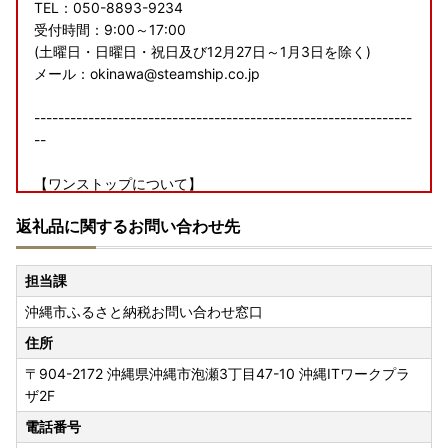
TEL：050-8893-9234
受付時間：9:00～17:00
(土曜日・日曜日・祝日及び12月27日～1月3日を除く)
メール：okinawa@steamship.co.jp
---------------------------------------------------------------
--
【ワンストップについて】
ワンストップ特例申請書の提出期限は、2027年1月10日必着
返礼品に関するお問い合わせ先
です。添付書類と合わせて期限内に下記へご郵送下さい。
〒904-8501
担当課
沖縄県沖縄市仲宗根町26－1
沖縄市ふるさと納税お問い合わせ窓口
沖縄市役所 経済文化部 観光スポーツ振興課 宛
住所
▼▼▼下記よりダウンロード頂けます▼▼▼
〒904-2172
沖縄県沖縄市泡瀬3丁目47-10 沖縄ITワークプラ
ザ2F
・ワンストップ特例申請書
https://okifuru.com/onestop.pdf
電話番号