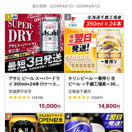
集計期間：2026年8月1日～2026年8月7日
アサヒ ビール スーパードラ
キリンビール 一番搾り 生
イ 350ml×24本 (1ケース)
ビール ＜千歳工場産＞350
究極の辛口 ＜茨城工場＞ 缶
ml（24本）
茨城県守谷市
北海道千歳市
ビール Asahi superDRY お
(1879)
(1097)
酒
15,000
14,800