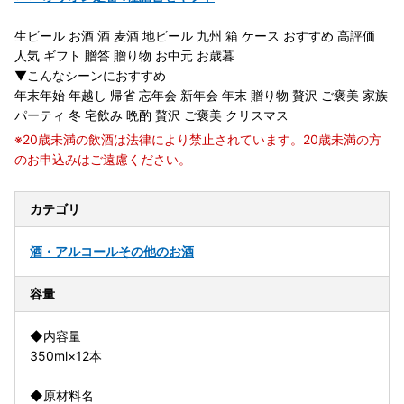
生ビール お酒 酒 麦酒 地ビール 九州 箱 ケース おすすめ 高評価
人気 ギフト 贈答 贈り物 お中元 お歳暮
▼こんなシーンにおすすめ
年末年始 年越し 帰省 忘年会 新年会 年末 贈り物 贅沢 ご褒美 家族
パーティ 冬 宅飲み 晩酌 贅沢 ご褒美 クリスマス
※20歳未満の飲酒は法律により禁止されています。20歳未満の方
のお申込みはご遠慮ください。
カテゴリ
酒・アルコール
その他のお酒
容量
◆内容量
350ml×12本
◆原材料名