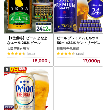
【1位獲得】ビール よなよ
ビール プレミアムモルツ 3
なエール 26本 ビール
50ml×24本 サントリービ
ール
大阪府泉佐野市
群馬県千代田町
(953)
(455)
18,000
17,000