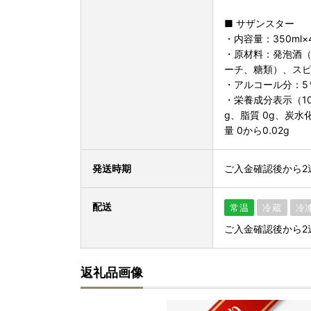
■ サザンスター
・内容量：350ml×
・原材料：発泡酒
ーチ、糖類）、ス
・アルコール分：5
・栄養成分表示（100
g、脂質 0g、炭水化
量 0から0.02g
発送時期
ご入金確認後から2
配送
常温
冷蔵
冷
ご入金確認後から2
返礼品画像