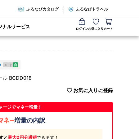
ふるなびカタログ
ふるなびトラベル
ジナルサービス
ログイン
お気に入り
カート
e
ま
自
 BCDD018
お気に入りに登録
ャージでマネー増量！
増量の内訳
すと
最大0円分獲得
できます！