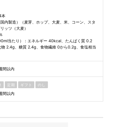
4本
（国内製造）（麦芽、ホップ、大麦、米、コーン、スタ
ピリッツ（大麦）
％
ml当たり）：エネルギー 40kcal、たんぱく質 0.2
物 2.4g、糖質 2.4g、食物繊維 0から0.2g、食塩相当
週間以内
凍
定期
ギフト
のし
週間以内