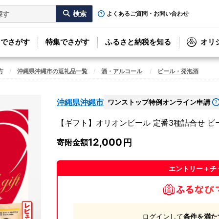
よくあるご質問・お問い合わせ
リでさがす
特集でさがす
ふるさと納税を知る
オリ
方
沖縄県沖縄市の返礼品一覧
酒・アルコール
ビール・発泡酒
沖縄県沖縄市
ワンストップ特例オンライン申請
【ギフト】オリオンビール 定番3種詰合せ ビール
12,000
寄附金額
エントリー＋チ
ログインして
条件を満た