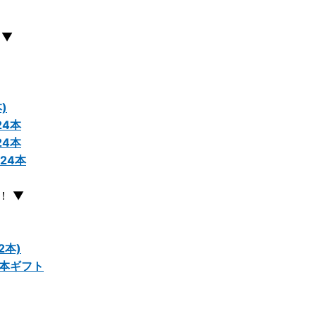
。
 ▼
)
24本
24本
24本
！ ▼
2本)
2本ギフト