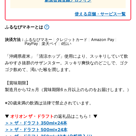
使える店舗・サービス一覧
ふるなびマネーとは
決済方法：
ふるなびマネー
クレジットカード
Amazon Pay
PayPay
楽天ペイ
d払い
「沖縄県産米」「清涼ホップ」使用により、スッキリしていて飲
みやすさ抜群のサザンスター。スッキリ爽快なのどごしで、ゴク
ゴク飲めて、渇いた喉を潤します。
【賞味期限】
製造月から12ヵ月（賞味期限6ヵ月以上のものをお届けします。）
※20歳未満の飲酒は法律で禁止されています。
▼
オリオン ザ・ドラフト
の返礼品はこちら！ ▼
＞＞ ザ・ドラフト 350ml×24本
＞＞ ザ・ドラフト 500ml×24本