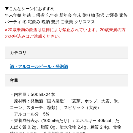
▼こんなシーンにおすすめ
年末年始 年越し 帰省 忘年会 新年会 年末 贈り物 贅沢 ご褒美 家族
パーティ 冬 宅飲み 晩酌 贅沢 ご褒美 クリスマス
※20歳未満の飲酒は法律により禁止されています。20歳未満の方
のお申込みはご遠慮ください。
カテゴリ
酒・アルコール
ビール・発泡酒
容量
・内容量：500ml×24本
・原材料：発泡酒（国内製造）（麦芽、ホップ、大麦、米、
コーン、スターチ、糖類）、スピリッツ（大麦）
・アルコール分：5%
・栄養成分表示（100ml当たり）：エネルギー 40kcal、た
んぱく質 0.2g、脂質 0g、炭水化物 2.4g、糖質 2.4g、食物