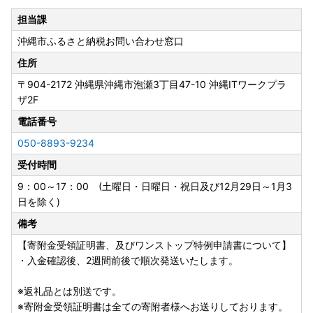
〒904-8501
担当課
沖縄県沖縄市仲宗根町26－1
沖縄市ふるさと納税お問い合わせ窓口
沖縄市役所 経済文化部 観光スポーツ振興課 宛
住所
▼▼▼下記よりダウンロード頂けます▼▼▼
〒904-2172
沖縄県沖縄市泡瀬3丁目47-10 沖縄ITワークプラ
ザ2F
・ワンストップ特例申請書
https://okifuru.com/onestop.pdf
電話番号
050-8893-9234
・ワンストップ特例申請 添付書類貼付用紙、記入例
受付時間
https://okifuru.com/onestop_doc.pdf
9：00～17：00 (土曜日・日曜日・祝日及び12月29日～1月3
---------------------------------------------------------------
日を除く)
--
備考
【ふるさと納税の対象となる地方団体の指定について】
【寄附金受領証明書、及びワンストップ特例申請書について】
沖縄市は令和7年9月26日付総務大臣通知「ふるさと納税の
・入金確認後、2週間前後で順次発送いたします。
対象となる地方団体の指定について（通知）」にて、地方税
法（昭和25年法律第226号）第37条の2第2項及び第314条の
※返礼品とは別送です。
7第2項の規定に基づき、ふるさと納税の対象となる地方団体
※寄附金受領証明書は全ての寄附者様へお送りしております。