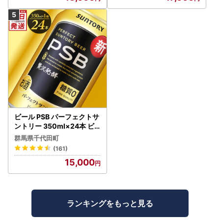
ビール PSB パーフェクトサ
ントリー 350ml×24本 ビ
ール
群馬県千代田町
(161)
15,000
ランキングをもっと見る