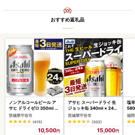
おすすめ返礼品
ノンアルコールビール ア
アサヒ スーパードライ 生
塩辛
サヒ ドライゼロ 350ml 24
ジョッキ缶 340ml × 24本
58
本 ノンアル ビール asashi
(1ケース) ＜茨城工場＞ 缶
茨城県守谷市
茨城県守谷市
福岡
守谷市
ビール お酒 Asahi 守谷市
(415)
(302)
10,500
15,000