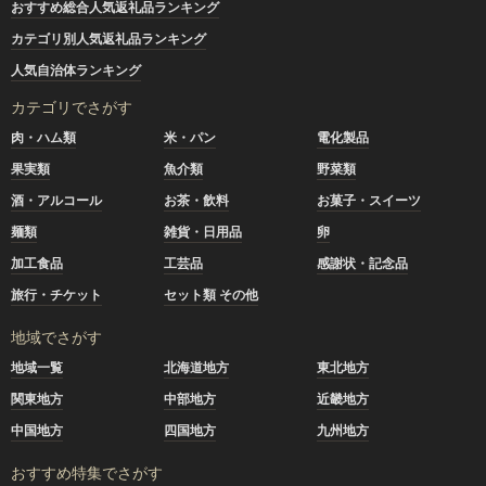
おすすめ総合人気返礼品ランキング
カテゴリ別人気返礼品ランキング
人気自治体ランキング
カテゴリでさがす
肉・ハム類
米・パン
電化製品
果実類
魚介類
野菜類
酒・アルコール
お茶・飲料
お菓子・スイーツ
麺類
雑貨・日用品
卵
加工食品
工芸品
感謝状・記念品
旅行・チケット
セット類 その他
地域でさがす
地域一覧
北海道地方
東北地方
関東地方
中部地方
近畿地方
中国地方
四国地方
九州地方
おすすめ特集でさがす