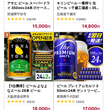
アサヒ ビール スーパードラ
キリンビール 一番搾り 生
イ 350ml×24本 (1ケース)
ビール ＜千歳工場産＞350
究極の辛口 ＜茨城工場＞ 缶
ml（24本）
茨城県守谷市
北海道千歳市
ビール Asahi superDRY お
(1879)
(1096)
酒
15,000
14,800
【1位獲得】ビール よなよ
ビール プレミアムモルツ 3
なエール 26本 ビール
50ml×24本 サントリービ
ール
大阪府泉佐野市
群馬県千代田町
(953)
(455)
18,000
17,000