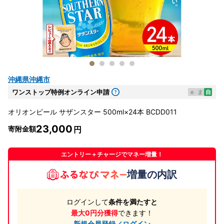
沖縄県沖縄市
ワンストップ特例オンライン申請
e
ま
自
オリオンビール サザンスター 500ml×24本 BCDD011
23,000
寄附金額
エントリー＋チャージでマネー増量！
増量の内訳
ログインして
条件を満たすと
最大0円分獲得
できます！
新規会員登録／ログイン