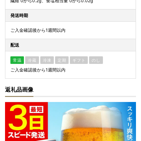
繊維 0から0.2g、食塩相当量 0から0.02g
発送時期
ご入金確認後から1週間以内
配送
常温
冷蔵
冷凍
定期
ギフト
のし
ご入金確認後から1週間以内
返礼品画像