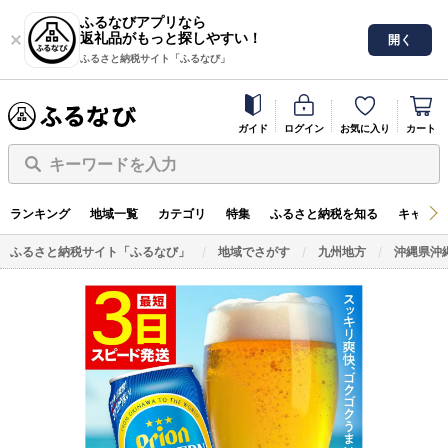
ふるなびアプリなら
返礼品がもっと探しやすい！
開く
ふるさと納税サイト「ふるなび」
ガイド
ログイン
お気に入り
カート
キーワードを入力
ランキング
地域一覧
カテゴリ
特集
ふるさと納税を知る
キャンペ
ふるさと納税サイト「ふるなび」
地域でさがす
九州地方
沖縄県沖