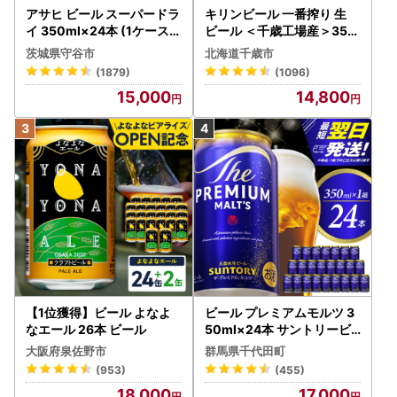
アサヒ ビール スーパードラ
キリンビール 一番搾り 生
イ 350ml×24本 (1ケース)
ビール ＜千歳工場産＞350
究極の辛口 ＜茨城工場＞ 缶
ml（24本）
茨城県守谷市
北海道千歳市
ビール Asahi superDRY お
(1879)
(1096)
酒
15,000
14,800
【1位獲得】ビール よなよ
ビール プレミアムモルツ 3
なエール 26本 ビール
50ml×24本 サントリービ
ール
大阪府泉佐野市
群馬県千代田町
(953)
(455)
18,000
17,000