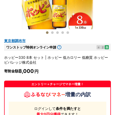
東京都調布市
ワンストップ特例オンライン申請
e
ま
自
ホッピー330 8本 セット | ホッピー 低カロリー 低糖質 ホッピー
ビバレッジ株式会社
8,000
寄附金額
エントリー＋チャージでマネー増量！
増量の内訳
ログインして
条件を満たすと
最大0円分獲得
できます！