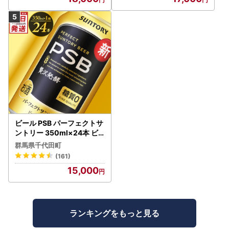
ビール PSB パーフェクトサ
ントリー 350ml×24本 ビ
ール
群馬県千代田町
(161)
15,000
ランキングをもっと見る