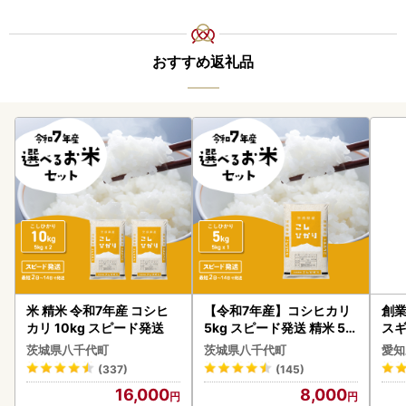
おすすめ返礼品
米 精米 令和7年産 コシヒ
【令和7年産】コシヒカリ
創業
カリ 10kg スピード発送
5kg スピード発送 精米 5k
スギ
g x 1袋 白米 茨城県 八千代
み 
茨城県八千代町
茨城県八千代町
愛知
町
惣菜
(337)
(145)
ンバ
16,000
8,000