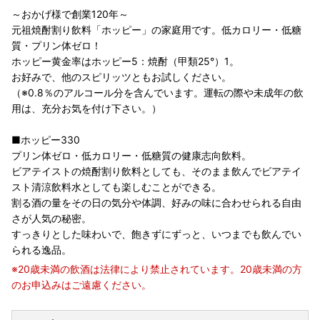
～おかげ様で創業120年～
元祖焼酎割り飲料「ホッピー」の家庭用です。低カロリー・低糖
質・プリン体ゼロ！
ホッピー黄金率はホッピー5：焼酎（甲類25°）1。
お好みで、他のスピリッツともお試しください。
（※0.8％のアルコール分を含んでいます。運転の際や未成年の飲
用は、充分お気を付け下さい。）
■ホッピー330
プリン体ゼロ・低カロリー・低糖質の健康志向飲料。
ビアテイストの焼酎割り飲料としても、そのまま飲んでビアテイ
スト清涼飲料水としても楽しむことができる。
割る酒の量をその日の気分や体調、好みの味に合わせられる自由
さが人気の秘密。
すっきりとした味わいで、飽きずにずっと、いつまでも飲んでい
られる逸品。
※20歳未満の飲酒は法律により禁止されています。20歳未満の方
のお申込みはご遠慮ください。