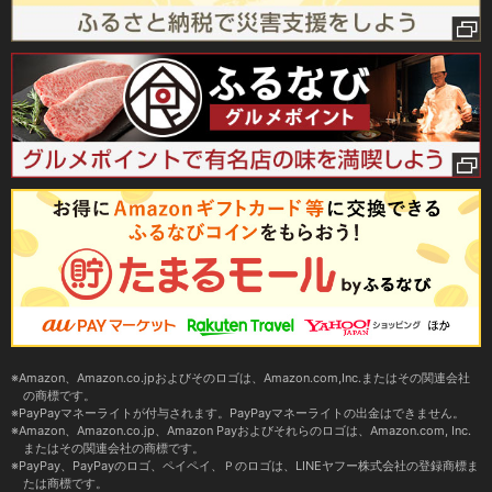
Amazon、Amazon.co.jpおよびそのロゴは、Amazon.com,Inc.またはその関連会社
の商標です。
PayPayマネーライトが付与されます。PayPayマネーライトの出金はできません。
Amazon、Amazon.co.jp、Amazon Payおよびそれらのロゴは、Amazon.com, Inc.
またはその関連会社の商標です。
PayPay、PayPayのロゴ、ペイペイ、Ｐのロゴは、LINEヤフー株式会社の登録商標ま
たは商標です。