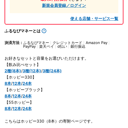
新規会員登録／ログイン
使える店舗・サービス一覧
ふるなびマネーとは
決済方法：
ふるなびマネー
クレジットカード
Amazon Pay
PayPay
楽天ペイ
d払い
銀行振込
お好きなセットと容量をお選びいただけます。
【飲み比べセット】
2種(8本)
/
3種(12本)
/
3種(24本)
【ホッピー330】
8本
/
12本
/
24本
【ホッピーブラック】
8本
/
12本
/
24本
【55ホッピー】
8本
/
12本
/
24本
こちらはホッピー330（8本）の寄附ページです。