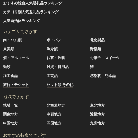
おすすめ総合人気返礼品ランキング
カテゴリ別人気返礼品ランキング
人気自治体ランキング
カテゴリでさがす
肉・ハム類
米・パン
電化製品
果実類
魚介類
野菜類
酒・アルコール
お茶・飲料
お菓子・スイーツ
麺類
雑貨・日用品
卵
加工食品
工芸品
感謝状・記念品
旅行・チケット
セット類 その他
地域でさがす
地域一覧
北海道地方
東北地方
関東地方
中部地方
近畿地方
中国地方
四国地方
九州地方
おすすめ特集でさがす