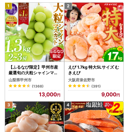
【ふるなび限定】甲州市産
えび 1.7kg 特大5Lサイズ む
厳選旬の大粒シャインマス
きえび
カット 約1.3kg 2～3房【2
山梨県甲州市
大阪府泉佐野市
026年発送】（MG）B12-
(1368)
(391)
472 FN-Limited-VO シャ
13,000
9,000
インマスカット フルーツ