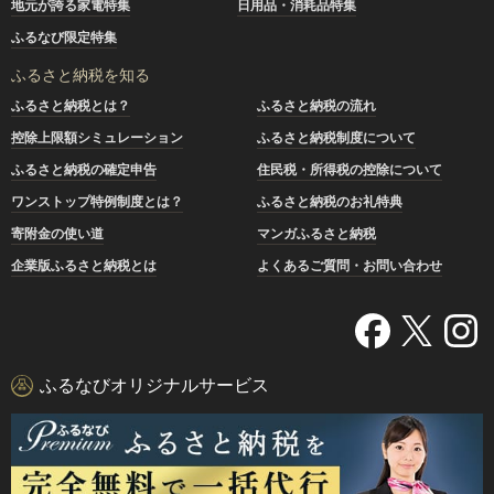
地元が誇る家電特集
日用品・消耗品特集
ふるなび限定特集
ふるさと納税を知る
ふるさと納税とは？
ふるさと納税の流れ
控除上限額シミュレーション
ふるさと納税制度について
ふるさと納税の確定申告
住民税・所得税の控除について
ワンストップ特例制度とは？
ふるさと納税のお礼特典
寄附金の使い道
マンガふるさと納税
企業版ふるさと納税とは
よくあるご質問・お問い合わせ
ふるなびオリジナルサービス