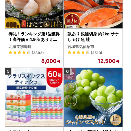
御礼！ランキング第1位獲得
訳あり 銀鮭切身 約2kg サケ
！高評価★4.9 訳あり ホタ
しゃけ 魚 鮭
テ 400g（ほたて 帆立 貝柱
北海道別海町
宮城県気仙沼市
冷凍 ）
(2892)
(2510)
8,000
12,500