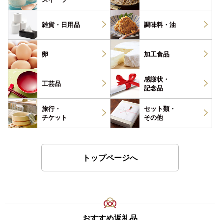
雑貨・
日用品
調味料・
油
卵
加工食品
感謝状・
工芸品
記念品
旅行・
セット類・
チケット
その他
トップページへ
おすすめ返礼品