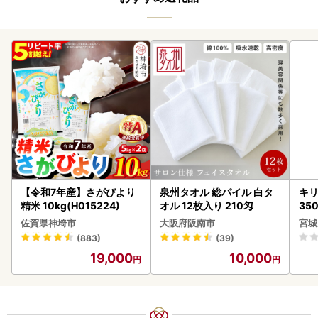
【令和7年産】さがびより
泉州タオル 総パイル 白タ
キリ
精米 10kg(H015224)
オル 12枚入り 210匁
35
ーハ
佐賀県神埼市
大阪府阪南市
宮城
(883)
(39)
19,000
10,000