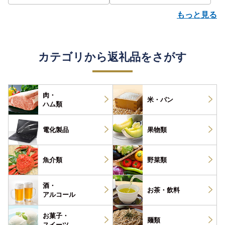
もっと見る
カテゴリから返礼品をさがす
肉・
米・パン
ハム類
電化製品
果物類
魚介類
野菜類
酒・
お茶・
飲料
アルコール
お菓子・
麺類
スイーツ