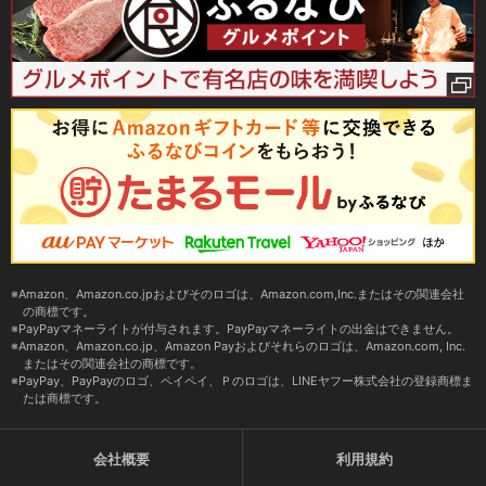
Amazon、Amazon.co.jpおよびそのロゴは、Amazon.com,Inc.またはその関連会社
の商標です。
PayPayマネーライトが付与されます。PayPayマネーライトの出金はできません。
Amazon、Amazon.co.jp、Amazon Payおよびそれらのロゴは、Amazon.com, Inc.
またはその関連会社の商標です。
PayPay、PayPayのロゴ、ペイペイ、Ｐのロゴは、LINEヤフー株式会社の登録商標ま
たは商標です。
会社概要
利用規約