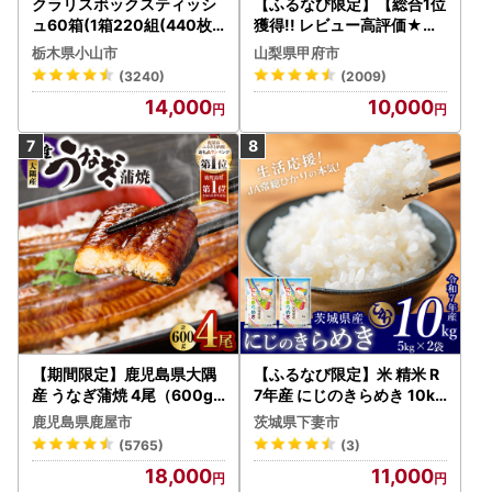
クラリスボックスティッシ
【ふるなび限定】【総合1位
ュ60箱(1箱220組(440枚))
獲得!! レビュー高評価★】
(5個入り×12セット)【配送
〈2026年度配送分〉山梨
栃木県小山市
山梨県甲府市
不可地域：離島・沖縄県】
県産 シャインマスカット 2
(3240)
(2009)
【1256759】
～3房（1.0kg以上）シャイ
14,000
10,000
ン フルーツ FN-Limited-S
P
【期間限定】鹿児島県大隅
【ふるなび限定】米 精米 R
産 うなぎ蒲焼 4尾（600g
7年産 にじのきらめき 10kg
） KN007-004-04-cp18
10月 FN-Limited-PR
鹿児島県鹿屋市
茨城県下妻市
うなぎ 鰻 魚 惣菜 総菜
(5765)
(3)
18,000
11,000