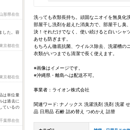
 山形県在住
洗っても衣類長持ち。頑固なニオイを無臭化
部屋干し洗剤を超えた消臭力で、部屋干し臭
決！それだけでなく、使い続けると白いシャ
ました。容
あせも防ぎます。
 東京都在住
もちろん徹底抗菌、ウイルス除去、洗濯槽の
衣類がいつまでも清潔で長く使えます。
※画像はイメージです。
※沖縄県・離島へは配送不可。
 東京都在住
事業者：ライオン株式会社
品は単位量
ルは過去に
関連ワード: ナノックス 洗濯洗剤 洗剤 洗濯 
しているの
品 日用品 石鹸 詰め替え つめかえ 詰替
 千葉県在住