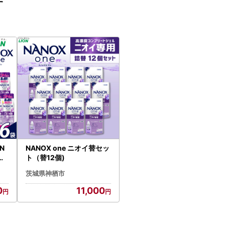
す
N
NANOX one ニオイ替セッ
め
ト（替12個)
茨城県神栖市
0
11,000