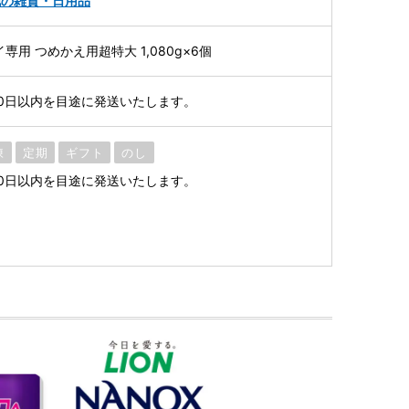
他の雑貨・日用品
イ専用 つめかえ用超特大 1,080g×6個
0日以内を目途に発送いたします。
凍
定期
ギフト
のし
0日以内を目途に発送いたします。