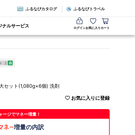
ふるなびカタログ
ふるなびトラベル
ジナルサービス
ログイン
お気に入り
カート
e
ま
自
セット(1,080g×6個) 洗剤
お気に入りに登録
ャージでマネー増量！
増量の内訳