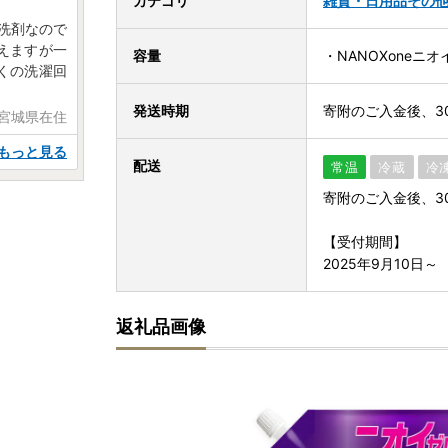
カテゴリ
雑貨・日用品
その
洗剤なので
えますが一
容量
・NANOXoneニオ
くの洗濯回
発送時期
寄附のご入金後、3
 宮城県在住
もっと見る
配送
常温
冷蔵
冷
寄附のご入金後、3
【受付期間】
2025年9月10日～
返礼品画像