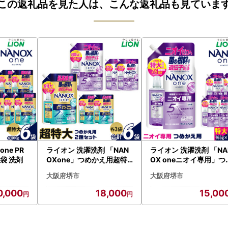
この返礼品を見た人は、こんな返礼品も見ていま
ne PR
ライオン 洗濯洗剤 「NAN
ライオン 洗濯洗剤 「NA
6袋 洗剤
OXone」つめかえ用超特
OX oneニオイ専用」つ
大3袋×2種類 (1010g×3袋
かえ 特大765g 6袋 洗剤
大阪府堺市
大阪府堺市
、1080g×3袋） 洗剤
0,000
18,000
15,00