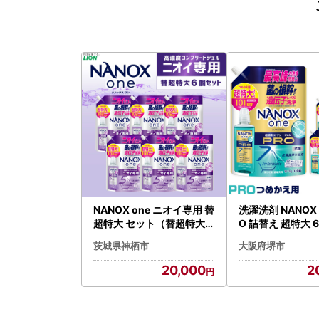
NANOX one ニオイ専用 替
洗濯洗剤 NANOX o
超特大 セット（替超特大6
O 詰替え 超特大 
個）合計約7kg 洗剤 洗濯
茨城県神栖市
大阪府堺市
用洗剤 洗濯 ナノックス ナ
ノックスワン ライオン
20,000
2