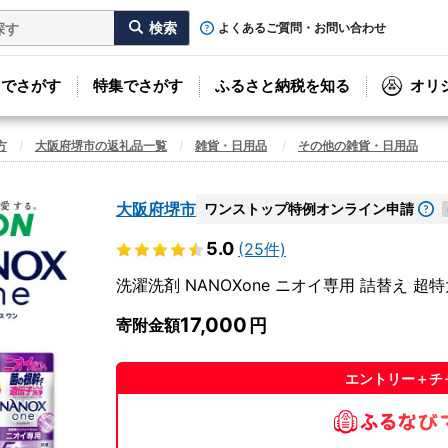
よくあるご質問・お問い合わせ
リでさがす
特集でさがす
ふるさと納税を知る
オリ
方
大阪府堺市の返礼品一覧
雑貨・日用品
その他の雑貨・日用品
大阪府堺市
ワンストップ特例オンライン申請
5.0
(25件)
洗濯洗剤 NANOXone ニオイ専用 詰替え 超特大
17,000
寄附金額
エントリー＋チ