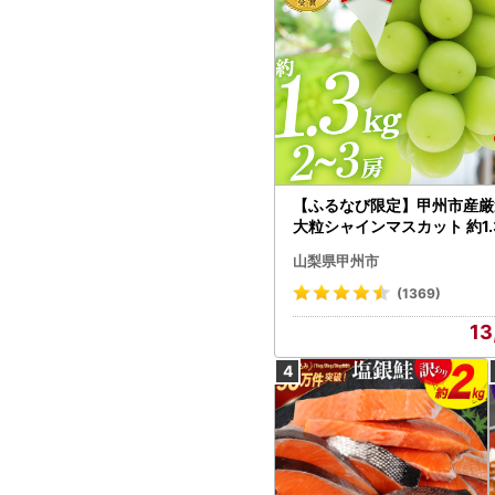
【ふるなび限定】甲州市産厳
大粒シャインマスカット 約1.3
～3房【2026年発送】（MG）
山梨県甲州市
472 FN-Limited-VO シャ
カット フルーツ
(1369)
13