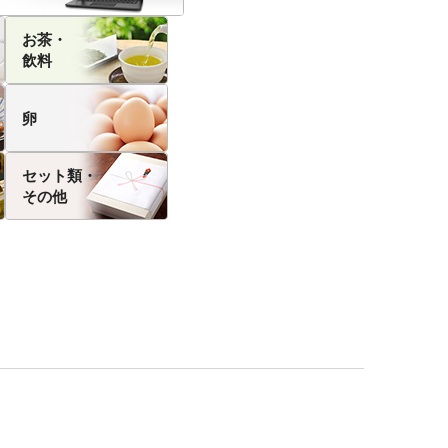
お茶・
飲料
卵
セット類・
その他