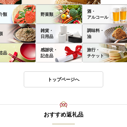
酒・
介類
野菜類
アルコール
雑貨・
調味料・
類
日用品
油
感謝状・
旅行・
芸品
記念品
チケット
トップページへ
おすすめ返礼品