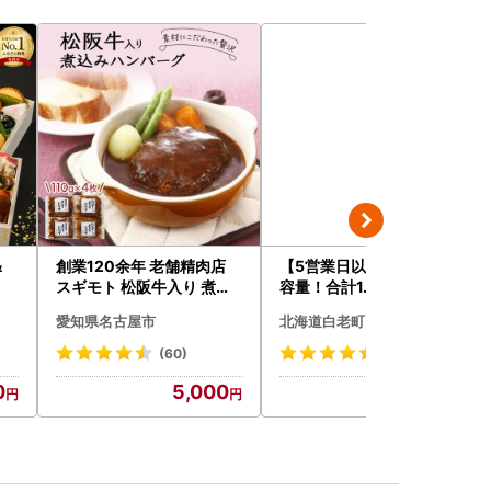
＆
創業120余年 老舗精肉店
【5営業日以内発送】★大
スギモト 松阪牛入り 煮込
容量！合計1.65kg！★訳
み ハンバーグ 110g×4枚
あり・牛の里ビーフハンバ
愛知県名古屋市
北海道白老町
惣菜 お取り寄せ グルメ ハ
ーグ(110ｇ5枚入）×3 AG
ンバーグ 冷凍
058
(60)
(120)
0
5,000
14,500