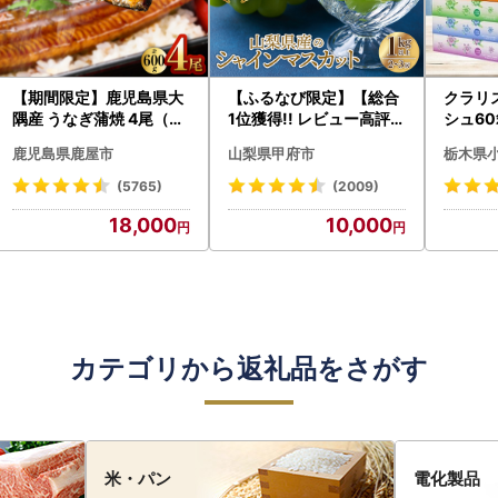
【期間限定】鹿児島県大
【ふるなび限定】【総合
クラリ
隅産 うなぎ蒲焼 4尾（60
1位獲得!! レビュー高評価
シュ60
0g） KN007-004-04-
★】〈2026年度配送分
0枚))
鹿児島県鹿屋市
山梨県甲府市
栃木県
cp18 うなぎ 鰻 魚 惣菜 総
〉山梨県産 シャインマス
ト)【
菜
カット 2～3房（1.0kg以
・沖縄県
(5765)
(2009)
上）シャイン フルーツ F
18,000
10,000
N-Limited-SP
カテゴリから返礼品をさがす
米・パン
電化製品