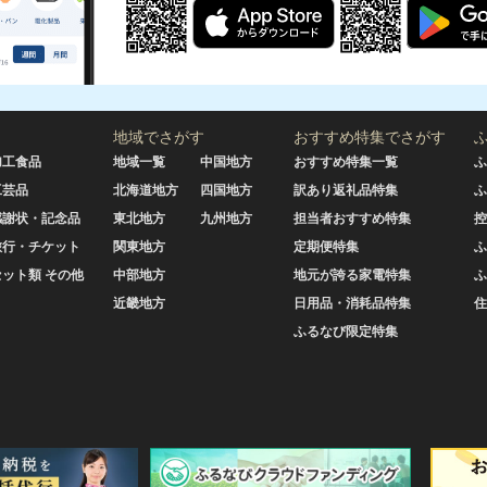
地域でさがす
おすすめ特集でさがす
加工食品
地域一覧
中国地方
おすすめ特集一覧
ふ
工芸品
北海道地方
四国地方
訳あり返礼品特集
ふ
感謝状・記念品
東北地方
九州地方
担当者おすすめ特集
控
旅行・チケット
関東地方
定期便特集
ふ
セット類 その他
中部地方
地元が誇る家電特集
ふ
近畿地方
日用品・消耗品特集
住
ふるなび限定特集