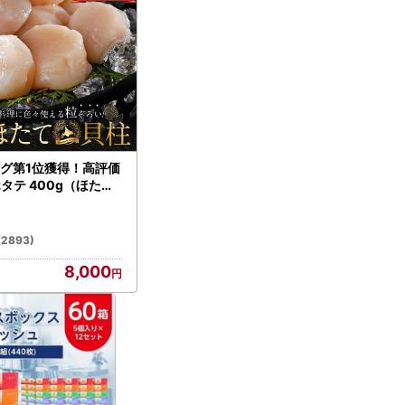
グ第1位獲得！高評価
ホタテ 400g（ほたて
）
(2893)
8,000