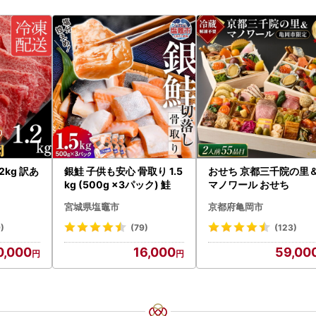
2kg 訳あ
銀鮭 子供も安心 骨取り 1.5
おせち 京都三千院の里
kg (500g ×3パック) 鮭
マノワール おせち
宮城県塩竈市
京都府亀岡市
)
(79)
(123)
0,000
16,000
59,00