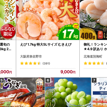
選旬の
えび 1.7kg 特大5Lサイズ むきえび
御礼！ランキン
kg 2
★4.9 訳あり 
B12-
帆立 貝柱 冷凍 
大阪府泉佐野市
北海道別海町
インマス
(391)
,000
9,000